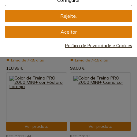
Configurar
Rejeite.
Aceitar
Ver produto
Ver produto
REF: DG141
REF: DG140
Política de Privacidade e Cookies
PRO MINI Colar Adicional
PROFESSIONAL Colar Extra
Envio de 7-15 dias
Envio de 7-15 dias
118,99 €
99,00 €
Ver produto
Ver produto
REF: DG134-N
REF: DG134