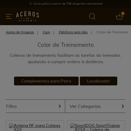
Envio grátis a partir de 75€ (Espanha continental)
0
inha & Utensílios de cozinha
Oferece
Últimas notícias
Mai
Colar de Treinamen
Aceros de Hispania
Caça
Eletrônica para cães
Colar de Treinamento
Coleiras de treinamento facilitam as tarefas do treinador,
ajudando a cumprir ordens à distância.
Complementos para Perro
Localizador
Filtro
Ver Categorias