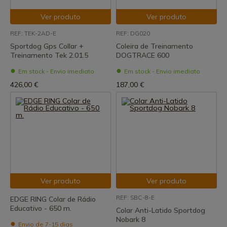
Ver produto
Ver produto
REF: TEK-2AD-E
REF: DG020
Sportdog Gps Collar +
Coleira de Treinamento
Treinamento Tek 2.01.5
DOGTRACE 600
Em stock - Envio imediato
Em stock - Envio imediato
426,00 €
187,00 €
Ver produto
Ver produto
REF: SBC-8-E
EDGE RING Colar de Rádio
Educativo - 650 m.
Colar Anti-Latido Sportdog
Nobark 8
Envio de 7-15 dias