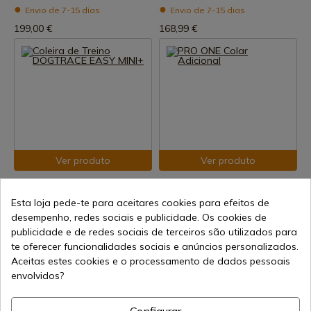
Envio de 7-15 dias
Envio de 7-15 dias
199,00 €
168,99 €
Ver produto
Ver produto
REF: DG120
REF: DG142
Coleira de Treino DOGTRACE
PRO ONE Colar Adicional
Esta loja pede-te para aceitares cookies para efeitos de
EASY MINI+
desempenho, redes sociais e publicidade. Os cookies de
Envio de 7-15 dias
publicidade e de redes sociais de terceiros são utilizados para
Envio de 7-15 dias
149,00 €
te oferecer funcionalidades sociais e anúncios personalizados.
139,00 €
Aceitas estes cookies e o processamento de dados pessoais
envolvidos?