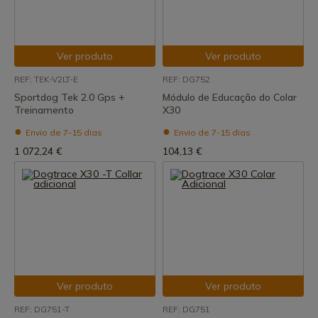
Ver produto
Ver produto
REF: TEK-V2LT-E
REF: DG752
Sportdog Tek 2.0 Gps +
Módulo de Educação do Colar
Treinamento
X30
Envio de 7-15 dias
Envio de 7-15 dias
1 072,24 €
104,13 €
Ver produto
Ver produto
REF: DG751-T
REF: DG751