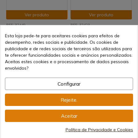
Ver produto
Ver produto
REF: 32449
REF: 32423
Facão de crânio de Albainox. A
Cortador de cana Albainox
Esta loja pede-te para aceitares cookies para efeitos de
45 cm
Trodon. Lâmina 39 cm
desempenho, redes sociais e publicidade. Os cookies de
Em stock - Envio imediato
Em stock - Envio imediato
publicidade e de redes sociais de terceiros são utilizados para
te oferecer funcionalidades sociais e anúncios personalizados.
36,19 €
19,86 €
Aceitas estes cookies e o processamento de dados pessoais
envolvidos?
Configurar
Rejeite.
Ver produto
Ver produto
Aceitar
REF: 1064429
REF: 32870
Política de Privacidade e Cookies
GERBER
Cortador de hastes de
Machete gerber Gator