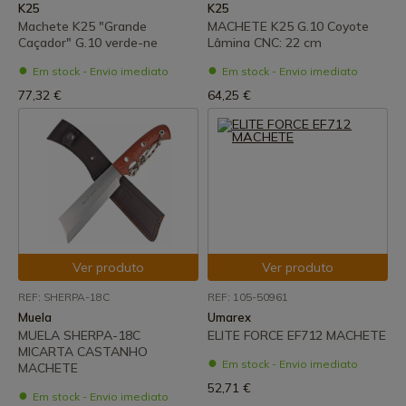
K25
K25
Machete K25 "Grande
MACHETE K25 G.10 Coyote
Caçador" G.10 verde-ne
Lâmina CNC: 22 cm
Em stock - Envio imediato
Em stock - Envio imediato
77,32 €
64,25 €
Ver produto
Ver produto
REF: SHERPA-18C
REF: 105-50961
Muela
Umarex
MUELA SHERPA-18C
ELITE FORCE EF712 MACHETE
MICARTA CASTANHO
Em stock - Envio imediato
MACHETE
52,71 €
Em stock - Envio imediato