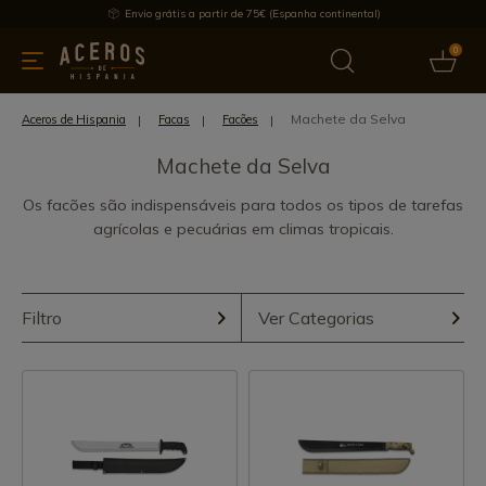
Envio grátis a partir de 75€ (Espanha continental)
0
inha & Utensílios de cozinha
Oferece
Últimas notícias
Mai
Machete da Selva
Aceros de Hispania
Facas
Facões
Machete da Selva
Os facões são indispensáveis para todos os tipos de tarefas
agrícolas e pecuárias em climas tropicais.
Filtro
Ver Categorias