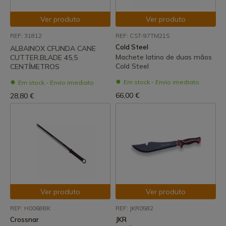
Ver produto
Ver produto
REF: 31812
REF: CST-97TM21S
Cold Steel
ALBAINOX CFUNDA CANE
Machete latino de duas mãos
CUTTER.BLADE 45,5
Cold Steel
CENTÍMETROS
Em stock - Envio imediato
Em stock - Envio imediato
66,00 €
28,80 €
Ver produto
Ver produto
REF: H0068BK
REF: JKR0582
Crossnar
JKR