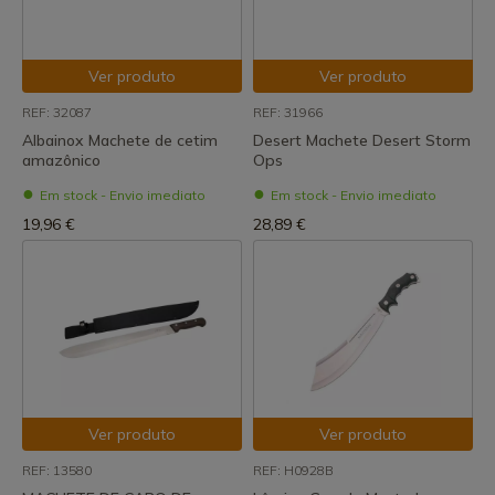
Ver produto
Ver produto
REF: 32087
REF: 31966
Albainox Machete de cetim
Desert Machete Desert Storm
amazônico
Ops
Em stock - Envio imediato
Em stock - Envio imediato
19,96 €
28,89 €
Ver produto
Ver produto
REF: 13580
REF: H0928B