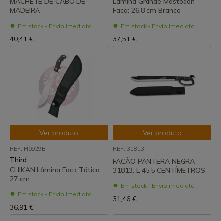
MACHETE DE CABO DE
Lâmina Grande Mastodon
MADEIRA
Faca: 26,8 cm Branco
Em stock - Envio imediato
Em stock - Envio imediato
40,41 €
37,51 €
Ver produto
Ver produto
REF: H0929B
REF: 31813
Third
FACÃO PANTERA NEGRA
CHIKAN Lâmina Faca Tática:
31813. L 45,5 CENTÍMETROS
27 cm
Em stock - Envio imediato
Em stock - Envio imediato
31,46 €
36,91 €