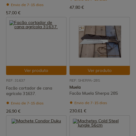
Envio de 7-15 dias
47,80 €
57,00 €
Ver produto
Ver produto
REF: 31637
REF: SHERPA-28S
Muela
Facão cortador de cana
Facão Muela Sherpa 28S
agrícola 31637.
Envio de 7-15 dias
Envio de 7-15 dias
230,61 €
26,90 €