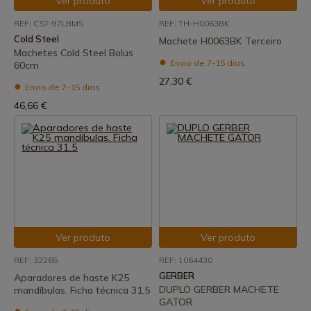
Ver produto
Ver produto
REF: CST-97LBMS
REF: TH-H0063BK
Cold Steel
Machete H0063BK Terceiro
Machetes Cold Steel Bolus
Envio de 7-15 dias
60cm
27,30 €
Envio de 7-15 dias
46,66 €
Ver produto
Ver produto
REF: 32265
REF: 1064430
GERBER
Aparadores de haste K25
DUPLO GERBER MACHETE
mandíbulas. Ficha técnica 31.5
GATOR