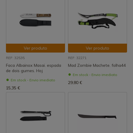
Ver produto
Ver produto
REF: 32535
REF: 32271
Faca Albainox Masai. espada
Mad Zombie Machete. folha44
de dois gumes. Hoj
Em stock - Envio imediato
Em stock - Envio imediato
29,80 €
15,35 €