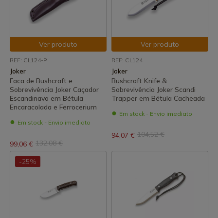
Ver produto
Ver produto
REF: CL124-P
REF: CL124
Joker
Joker
Faca de Bushcraft e
Bushcraft Knife &
Sobrevivência Joker Caçador
Sobrevivência Joker Scandi
Escandinavo em Bétula
Trapper em Bétula Cacheada
Encaracolada e Ferrocerium
Em stock - Envio imediato
Em stock - Envio imediato
104,52 €
94,07 €
132,08 €
99,06 €
-25%