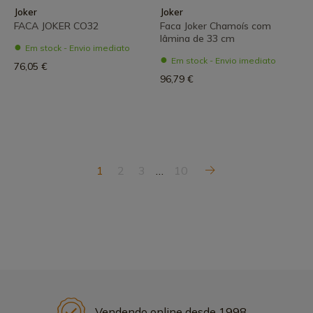
Joker
Joker
FACA JOKER CO32
Faca Joker Chamoís com
lâmina de 33 cm
Em stock - Envio imediato
Em stock - Envio imediato
76,05 €
96,79 €
1
2
3
…
10
Vendendo online desde 1998