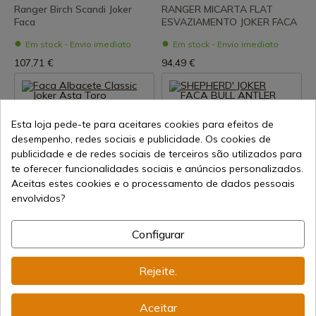
Ranger Birch Scandi Joker
RANGER MICARTA FLAT
Faca
ESVAZIAMENTO JOKER FACA
Em stock - Envio imediato
Em stock - Envio imediato
107,71 €
94,49 €
Esta loja pede-te para aceitares cookies para efeitos de
desempenho, redes sociais e publicidade. Os cookies de
publicidade e de redes sociais de terceiros são utilizados para
te oferecer funcionalidades sociais e anúncios personalizados.
Aceitas estes cookies e o processamento de dados pessoais
Ver produto
Ver produto
envolvidos?
REF: NA158
REF: NA157
Configurar
Joker
Joker
Faca Albacete Classic Joker
SHEPHERD' JOKER FACA BULL
Asta Toro
ANTLER
Rejeite.
Em stock - Envio imediato
Em stock - Envio imediato
65,92 €
65,92 €
Aceitar