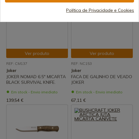
Política de Privacidade e Cookies
Ver produto
Ver produto
REF: CM137
REF: NC153
Joker
Joker
JOKER NOMAD 6.5" MICARTA
FACA DE GALINHO DE VEADO
BLACK SURVIVAL KNIFE.
JOKER
Em stock - Envio imediato
Em stock - Envio imediato
139,54 €
67,11 €