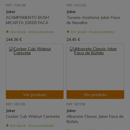
REF: CM146
REF: NO162
Joker
Joker
ACAMPAMENTO BUSH
Tucano-Azeitona Joker Faca
MICARTA JOKER FACA
de Navalha
Em stock - Envio imediato
Em stock - Envio imediato
144,36 €
24,45 €
Ver produto
Ver produto
REF: NN159
REF: NF158
Joker
Joker
Cocker Cub Walnut Canivete
Albacete Classic Joker Faca de
Búfalo
Em stock - Envio imediato