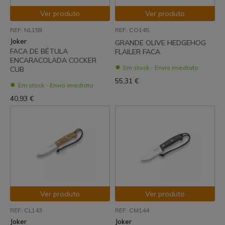
Ver produto
Ver produto
REF: NL159
REF: CO145
Joker
GRANDE OLIVE HEDGEHOG
FACA DE BÉTULA
FLAILER FACA
ENCARACOLADA COCKER
Em stock - Envio imediato
CUB
55,31 €
Em stock - Envio imediato
40,93 €
Ver produto
Ver produto
REF: CL143
REF: CM144
Joker
Joker