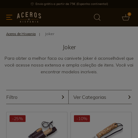
Envio grátis a partir de 75€ (Espanha continental)
0
inha & Utensílios de cozinha
Oferece
Últimas notícias
Mai
Joker
Aceros de Hispania
Joker
Para obter a melhor faca ou canivete Joker é aconselhável que
você acesse nossa extensa e ampla coleção de itens. Você vai
encontrar modelos incríveis.
Filtro
Ver Categorias
-25%
-10%