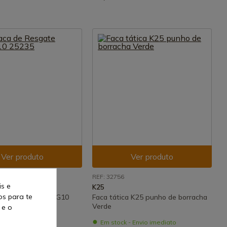
Ver produto
Ver produto
REF: 32756
is e
K25
os para te
e Resgate Verde G10
Faca tática K25 punho de borracha
Verde
 e o
- Envio imediato
Em stock - Envio imediato