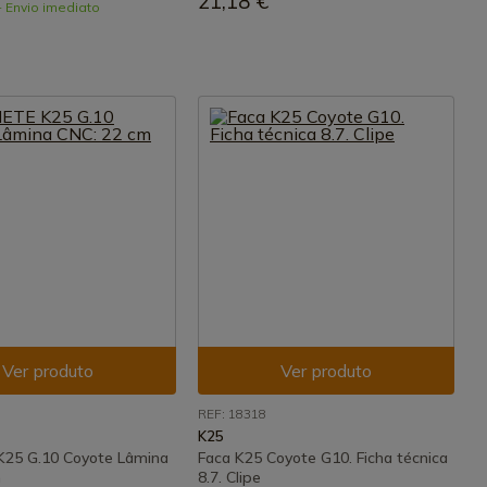
21,18 €
- Envio imediato
Ver produto
Ver produto
REF: 18318
K25
25 G.10 Coyote Lâmina
Faca K25 Coyote G10. Ficha técnica
m
8.7. Clipe