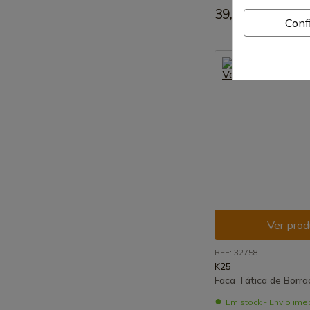
39,18 €
Conf
Ver prod
REF: 32758
K25
Faca Tática de Borr
Em stock - Envio ime