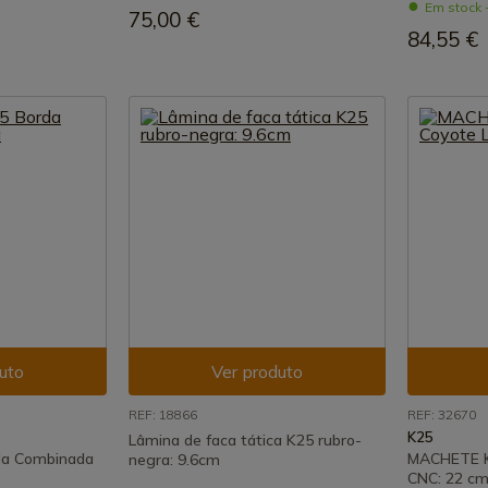
Em stock 
75,00 €
84,55 €
uto
Ver produto
REF: 18866
REF: 32670
K25
Lâmina de faca tática K25 rubro-
da Combinada
MACHETE K
negra: 9.6cm
CNC: 22 c