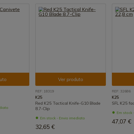
uto
Ver produto
REF: 18319
REF: 32686
K25
K25
Red K25 Tactical Knife-G10 Blade
SFL K25 fa
diato
8.7-Clip
Em stock 
Em stock - Envio imediato
47,07 €
32,65 €