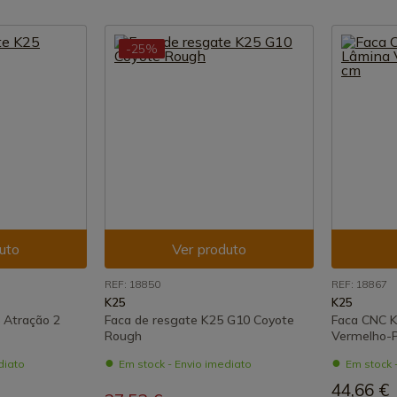
-25%
uto
Ver produto
REF: 18850
REF: 18867
K25
K25
 Atração 2
Faca de resgate K25 G10 Coyote
Faca CNC 
Rough
Vermelho-P
diato
Em stock - Envio imediato
Em stock 
44,66 €