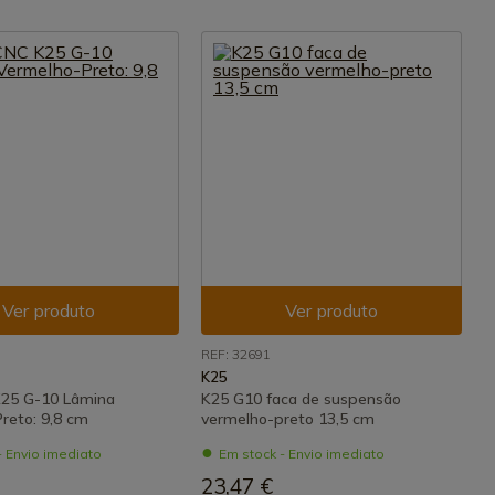
Ver produto
Ver produto
REF: 32691
K25
K25 G-10 Lâmina
K25 G10 faca de suspensão
reto: 9,8 cm
vermelho-preto 13,5 cm
- Envio imediato
Em stock - Envio imediato
23,47 €