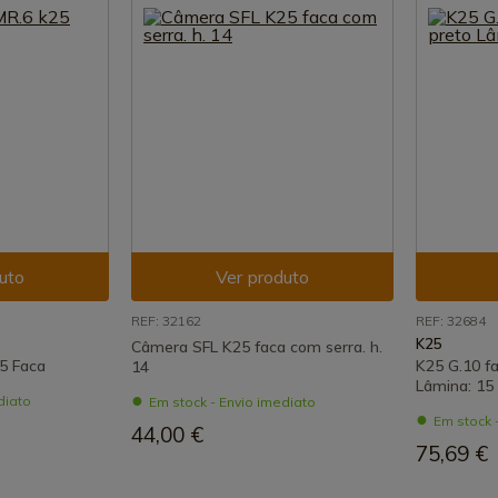
uto
Ver produto
REF: 32162
REF: 32684
K25
Câmera SFL K25 faca com serra. h.
5 Faca
K25 G.10 f
14
Lâmina: 15
diato
Em stock - Envio imediato
Em stock 
44,00 €
75,69 €