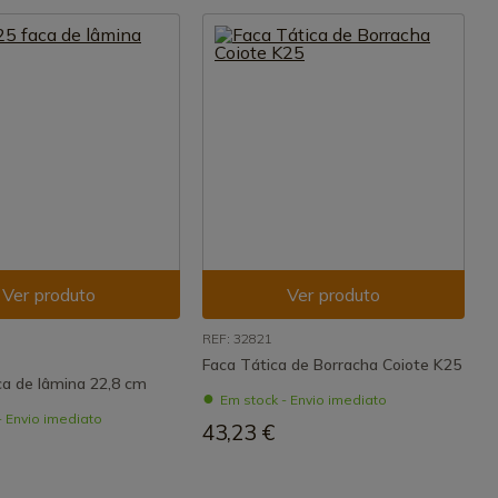
Ver produto
Ver produto
REF: 32821
Faca Tática de Borracha Coiote K25
ca de lâmina 22,8 cm
Em stock - Envio imediato
- Envio imediato
43,23 €