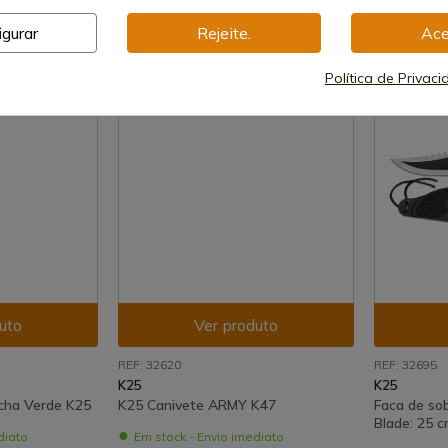
77,32 €
32,67 €
igurar
Rejeite.
Ace
Política de Privac
uto
Ver produto
REF: 32620
REF: 32695
K25
K25
acha Verde K25
K25 Canivete ARMY K47
Faca de so
Blade: 25 
diato
Em stock - Envio imediato