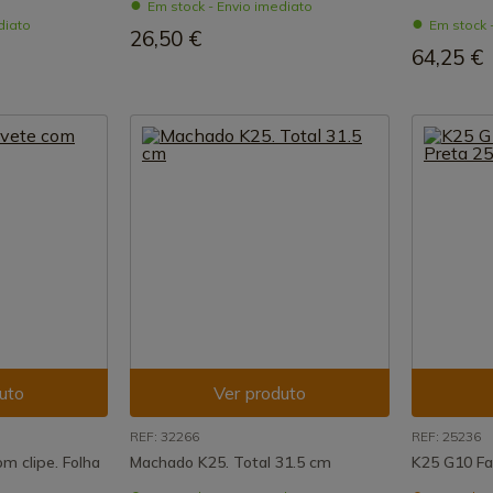
Em stock - Envio imediato
diato
Em stock 
26,50 €
64,25 €
uto
Ver produto
REF: 32266
REF: 25236
om clipe. Folha
Machado K25. Total 31.5 cm
K25 G10 Fa