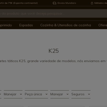
rtir de 75€ (Espanha continental)
Envios Mundiais
Métodos de
mprimido
Espadas
Cozinha & Utensílios de cozinha
Ofer
K25
etes táticos K25, grande variedade de modelos, nós enviamos e
Manejar
Peça única
Manejar
Seguros