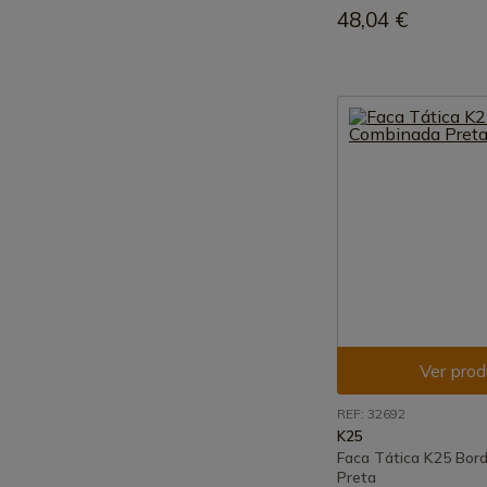
48,04 €
Ver prod
REF: 32692
K25
Faca Tática K25 Bor
Preta