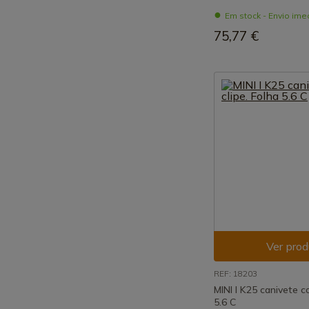
Em stock - Envio ime
75,77 €
Ver prod
REF: 18203
MINI I K25 canivete c
5.6 C