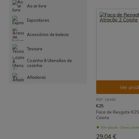
Ao ar livre
Expositores
Acessórios de beleza
Tesoura
Cozinha & Utensílios de
cozinha
Afiadoras
Ver prod
REF: 19443
K25
Faca de Resgate K25
Coiote
Em stock - Envio ime
29,04 €