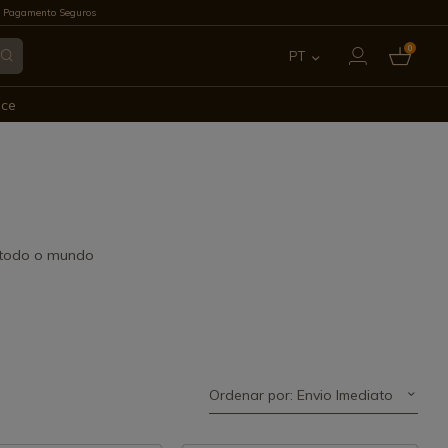
 Pagamento Seguros
0
PT
ES
ece
EN
FR
IT
m todo o mundo
DE
Ordenar por: Envio Imediato