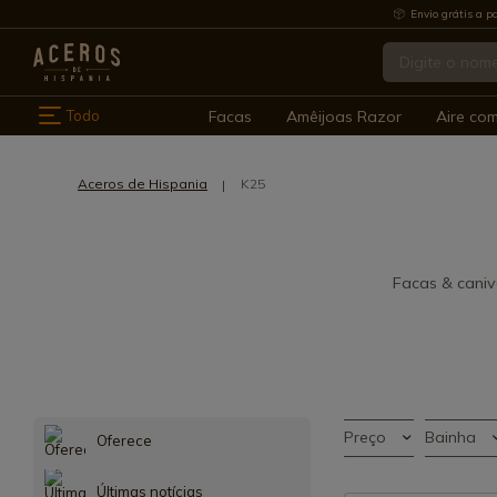
Envio grátis a pa
Todo
Facas
Amêijoas Razor
Aire co
Aceros de Hispania
K25
Facas & caniv
Preço
Bainha
Oferece
Últimas notícias