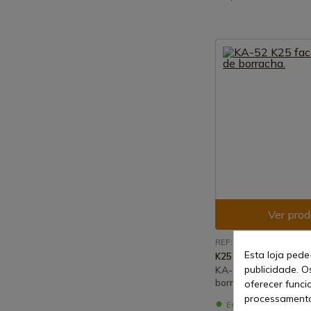
Ver prod
REF: 32687
Esta loja pede
K25
publicidade. O
KA-52 K25 faca com
borracha.
oferecer funci
processamento
Em stock - Envio ime