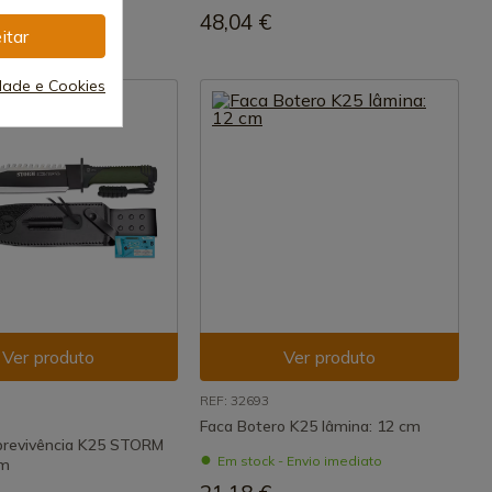
48,04 €
itar
idade e Cookies
Ver produto
Ver produto
REF: 32693
Faca Botero K25 lâmina: 12 cm
brevivência K25 STORM
Em stock - Envio imediato
cm