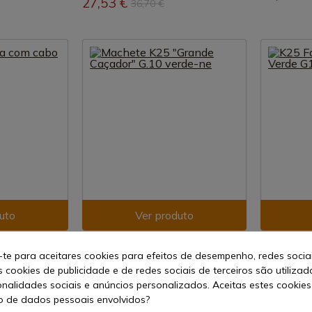
27,53 €
36,70 €
uto
Ver produto
REF: 32685
REF: 25235
-te para aceitares cookies para efeitos de desempenho, redes socia
K25
K25
s cookies de publicidade e de redes sociais de terceiros são utilizad
 cabo de
Machete K25 "Grande Caçador"
K25 Faca d
G.10 verde-ne
25235
onalidades sociais e anúncios personalizados. Aceitas estes cookies
 de dados pessoais envolvidos?
diato
Em stock - Envio imediato
Em stock 