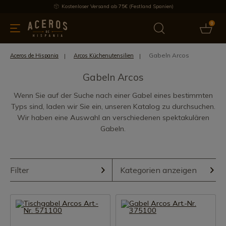
Kostenloser Versand ab 75€ (Festland Spanien)
0
üchenutensilien
Bietet
Aktuelles
Bestseller
Schutzmar
Gabeln Arcos
Aceros de Hispania
Arcos Küchenutensilien
Gabeln Arcos
Wenn Sie auf der Suche nach einer Gabel eines bestimmten
Typs sind, laden wir Sie ein, unseren Katalog zu durchsuchen.
Wir haben eine Auswahl an verschiedenen spektakulären
Gabeln.
Filter
Kategorien anzeigen