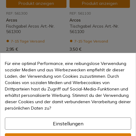
Produkt anzeigen
Produkt anzeigen
REF: 561300
REF: 561100
Arcos
Arcos
Fischgabel Arcos Art.-Nr.
Tischgabel Arcos Art.-Nr.
561300
561100
7-15 Tage Versand
7-15 Tage Versand
2,95 €
3,50 €
Für eine optimal Performance, eine reibungslose Verwendung
sozialer Medien und aus Werbezwecken empfiehlt dir dieser
Laden, der Verwendung von Cookies zuzustimmen. Durch
Cookies von sozialen Medien und Werbecookies von
Drittparteien hast du Zugriff auf Social-Media-Funktionen und
erhältst personalisierte Werbung. Stimmst du der Verwendung
dieser Cookies und der damit verbundenen Verarbeitung deiner
Produkt anzeigen
Produkt anzeigen
persönlichen Daten zu?
REF: 560800
REF: 560400
Einstellungen
Arcos
Arcos
Dessertgabel Arcos Art.-Nr.
Lunchgabel Arcos Art.-Nr.
560800
560400