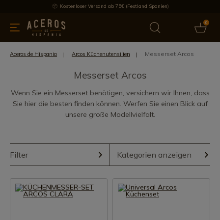
Kostenloser Versand ab 75€ (Festland Spanien)
0
üchenutensilien
Bietet
Aktuelles
Bestseller
Schutzmar
Messerset Arcos
Aceros de Hispania
Arcos Küchenutensilien
Messerset Arcos
Wenn Sie ein Messerset benötigen, versichern wir Ihnen, dass
Sie hier die besten finden können. Werfen Sie einen Blick auf
unsere große Modellvielfalt.
Filter
Kategorien anzeigen