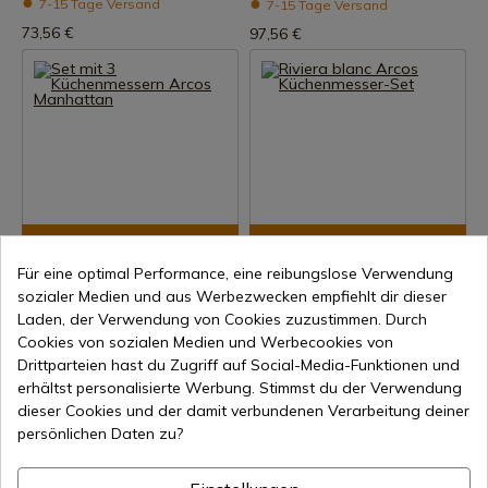
7-15 Tage Versand
7-15 Tage Versand
73,56 €
97,56 €
Produkt anzeigen
Produkt anzeigen
Für eine optimal Performance, eine reibungslose Verwendung
REF: 163200
REF: 838410
sozialer Medien und aus Werbezwecken empfiehlt dir dieser
Arcos
Arcos
Laden, der Verwendung von Cookies zuzustimmen. Durch
Set mit 3 Küchenmessern
Riviera blanc Arcos
Cookies von sozialen Medien und Werbecookies von
Arcos Manhattan
Küchenmesser-Set
Drittparteien hast du Zugriff auf Social-Media-Funktionen und
7-15 Tage Versand
7-15 Tage Versand
erhältst personalisierte Werbung. Stimmst du der Verwendung
87,96 €
109,95 €
dieser Cookies und der damit verbundenen Verarbeitung deiner
persönlichen Daten zu?