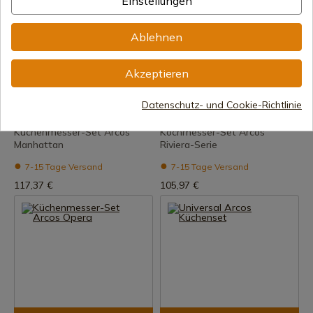
Einstellungen
Ablehnen
Akzeptieren
Produkt anzeigen
Produkt anzeigen
REF: 858100
REF: 838310
Datenschutz- und Cookie-Richtlinie
Arcos
Arcos
Küchenmesser-Set Arcos
Kochmesser-Set Arcos
Manhattan
Riviera-Serie
7-15 Tage Versand
7-15 Tage Versand
117,37 €
105,97 €