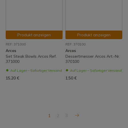
Produkt anzeigen
Produkt anzeigen
REF: 371000
REF: 370100
Arcos
Arcos
Set Steak Bowls Arcos Ref.
Dessertmesser Arcos Art.-Nr.
371000
370100
Auf Lager – Sofortiger Versand
Auf Lager – Sofortiger Versand
15,20 €
1,50 €
1
2
3