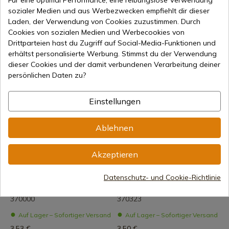
Für eine optimal Performance, eine reibungslose Verwendung
Arcos
Arcos
sozialer Medien und aus Werbezwecken empfiehlt dir dieser
Mokkalöffel Arcos Ref. 560100
Dessertlöffel Arcos Art.-Nr.
Laden, der Verwendung von Cookies zuzustimmen. Durch
479200
Cookies von sozialen Medien und Werbecookies von
Auf Lager – Sofortiger Versand
Auf Lager – Sofortiger Versand
Drittparteien hast du Zugriff auf Social-Media-Funktionen und
1,58 €
erhältst personalisierte Werbung. Stimmst du der Verwendung
4,60 €
dieser Cookies und der damit verbundenen Verarbeitung deiner
persönlichen Daten zu?
Einstellungen
Ablehnen
Produkt anzeigen
Produkt anzeigen
Akzeptieren
REF: 370000
REF: 188823
Datenschutz- und Cookie-Richtlinie
Arcos
Arcos
Tafelmesser Arcos Ref.
Tafelmesser Arcos Ref.
370000
370323
Auf Lager – Sofortiger Versand
Auf Lager – Sofortiger Versand
3,53 €
3,50 €