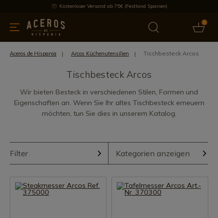
Kostenloser Versand ab 75€ (Festland Spanien)
0
üchenutensilien
Bietet
Aktuelles
Bestseller
Schutzmar
Tischbesteck Arcos
Aceros de Hispania
Arcos Küchenutensilien
Tischbesteck Arcos
Wir bieten Besteck in verschiedenen Stilen, Formen und
Eigenschaften an. Wenn Sie Ihr altes Tischbesteck erneuern
möchten, tun Sie dies in unserem Katalog.
Filter
Kategorien anzeigen