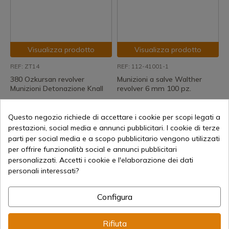
Visualizza prodotto
Visualizza prodotto
REF: ZT14
REF: 112-41001-1
380 Ozkursan revolver
Munizioni a salve Walther
Munizioni Detonazione Knall
revolver 6 mm 100 pz.
Disponibile - Spedizione
Disponibile - Spedizione
immediata
immediata
Questo negozio richiede di accettare i cookie per scopi legati a
21,90 €
16,00 €
prestazioni, social media e annunci pubblicitari. I cookie di terze
parti per social media e a scopo pubblicitario vengono utilizzati
per offrire funzionalità social e annunci pubblicitari
personalizzati. Accetti i cookie e l'elaborazione dei dati
personali interessati?
Configura
Visualizza prodotto
Visualizza prodotto
Rifiuta