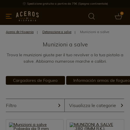
Spedizione gratuita a partire da 75€ (Spagna continentale)
0
da cucina
Offre
Ultime notizie
Venduti
Marche
Note
Munizioni a salve
Aceros de Hispania
Detonazione a salve
Munizioni a salve
Trova le munizioni giuste per il tuo revolver o la tua pistola a
salve. Abbiamo numerose marche e calibri.
Cargadores de Fogueo
Información armas de fogueo
Filtro
Visualizza le categorie