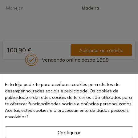
Manejar
Madeira
100,90 €
Adicionar ao carrinho
Vendendo online desde 1998
Métodos de Pagamento
Esta loja pede-te para aceitares cookies para efeitos de
Seguros
desempenho, redes sociais e publicidade. Os cookies de
publicidade e de redes sociais de terceiros são utilizados para
te oferecer funcionalidades sociais e anúncios personalizados.
Aceitas estes cookies e o processamento de dados pessoais
Frete Internacional
envolvidos?
Configurar