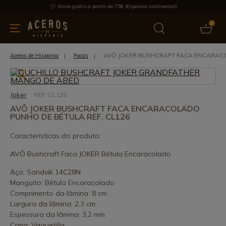
Envio grátis a partir de 75€ (Espanha continental)
0
inha & Utensílios de cozinha
Oferece
Últimas notícias
Mai
AVÔ JOKER BUSHCRAFT FACA ENCARACO
Aceros de Hispania
Facas
Joker
REF: CL126
AVÔ JOKER BUSHCRAFT FACA ENCARACOLADO
PUNHO DE BÉTULA REF. CL126
Características do produto:
AVÔ Bushcraft Faca JOKER Bétula Encaracolado
Aço: Sandvik 14C28N
Manguito: Bétula Encaracolado
Comprimento da lâmina: 8 cm
Largura da lâmina: 2,3 cm
Espessura da lâmina: 3,2 mm
Capa: Vaquetilla.