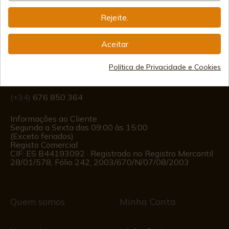
Rejeite.
Informação
Aceitar
info@aceros-de-hispania.com
Política de Privacidade e Cookies
(+34)
978 877 088
(+34)
676 850 364
Informações ao Cliente
Segunda a Sexta das 09:00 às 15:00
(Exceto feriados)
Registo Comercial
CIF: ES B44193092 · Registrado no Registro Mercantil
28/01/578, Fólio 242, 2003/670/N/07/08/2003
Quem somos
Minha Conta