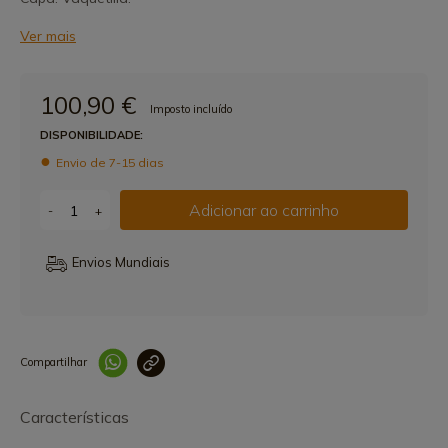
Ver mais
100,90 €
Imposto incluído
DISPONIBILIDADE:
Envio de 7-15 dias
Adicionar ao carrinho
-
+
Envios Mundiais
Compartilhar
Link copiado 
Características