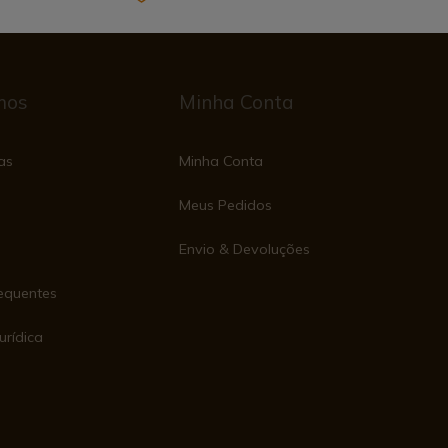
mos
Minha Conta
as
Minha Conta
Meus Pedidos
Envio & Devoluções
equentes
urídica
e