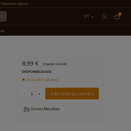
 Pagamento Seguros
0
PT
ES
ece
EN
FR
8,99 €
Imposto incluído
IT
DISPONIBILIDADE:
Envio de 7-15 dias
DE
Adicionar ao carrinho
-
+
Envios Mundiais