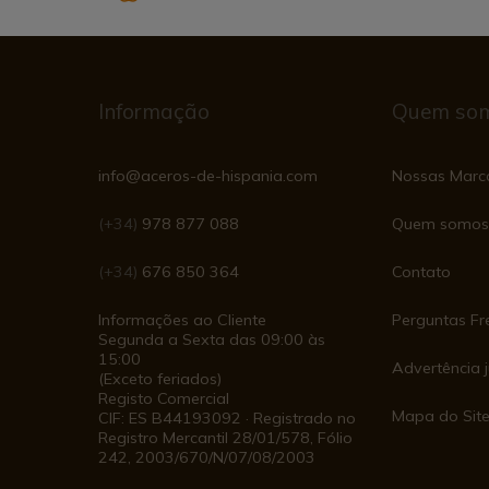
Informação
Quem so
info@aceros-de-hispania.com
Nossas Marc
(+34)
978 877 088
Quem somos
(+34)
676 850 364
Contato
Informações ao Cliente
Perguntas Fr
Segunda a Sexta das 09:00 às
15:00
Advertência j
(Exceto feriados)
Registo Comercial
Mapa do Sit
CIF: ES B44193092 · Registrado no
Registro Mercantil 28/01/578, Fólio
242, 2003/670/N/07/08/2003