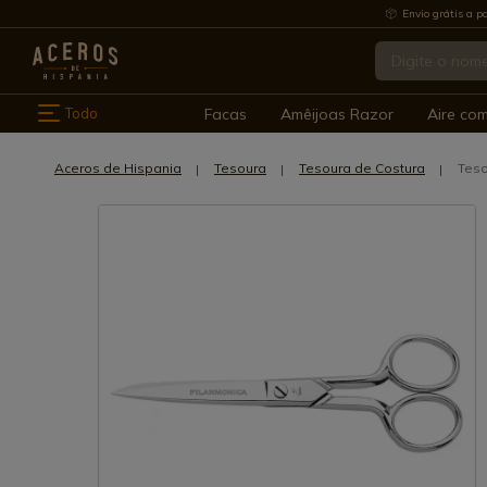
Envio grátis a pa
Todo
Facas
Amêijoas Razor
Aire co
Aceros de Hispania
Tesoura
Tesoura de Costura
Teso