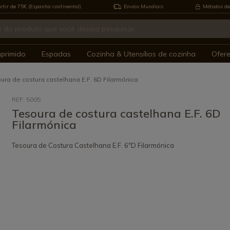
rtir de 75€ (Espanha continental)
Envios Mundiais
Métodos de
mprimido
Espadas
Cozinha & Utensílios de cozinha
Ofer
ura de costura castelhana E.F. 6D Filarmónica
REF: 5005
Tesoura de costura castelhana E.F. 6D
Filarmónica
Tesoura de Costura Castelhana E.F. 6"D Filarmónica