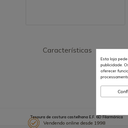
Características
Esta loja pede
publicidade. O
oferecer funci
processamento
Conf
Tesoura de costura castelhana E.F. 6D Filarmónica
Vendendo online desde 1998