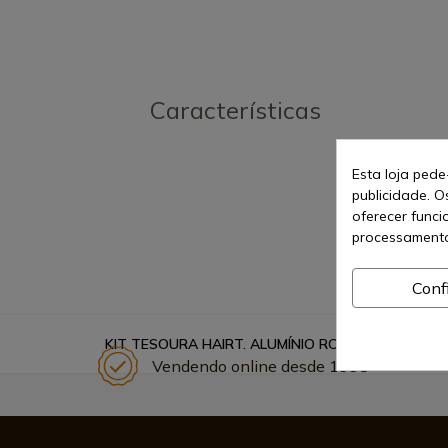
Características
Esta loja pede
publicidade. O
oferecer funci
processamento
Conf
KIT TESOURA HAIRT. ALUMÍNIO ROXO 5.5 FIL
Vendendo online desde 1998