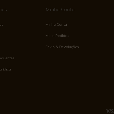
mos
Minha Conta
as
Minha Conta
Meus Pedidos
Envio & Devoluções
equentes
urídica
e