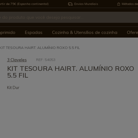
rtir de 75€ (Espanha continental)
Envios Mundiais
Métodos de
mprimido
Espadas
Cozinha & Utensílios de cozinha
Ofer
KIT TESOURA HAIRT. ALUMÍNIO ROXO 5.5 FIL
3 Claveles
REF: 54053
KIT TESOURA HAIRT. ALUMÍNIO ROXO
5.5 FIL
Kit Dur