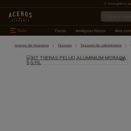
Envio grátis a pa
Todo
Facas
Amêijoas Razor
Aire co
Aceros de Hispania
Tesoura
Tesoura de cabeleireiro