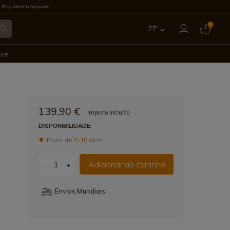
 Pagamento Seguros
0
PT
ES
ece
EN
FR
139,90 €
Imposto incluído
IT
DISPONIBILIDADE:
Envio de 7-15 dias
DE
Adicionar ao carrinho
-
+
Envios Mundiais