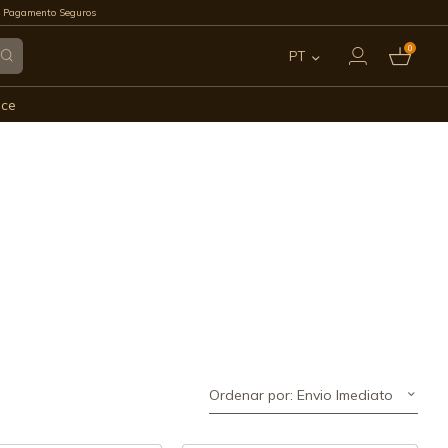
 Pagamento Seguros
0
PT
ES
ece
EN
FR
IT
DE
Ordenar por: Envio Imediato