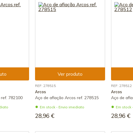
uto
Ver produto
REF: 278515
REF: 278512
Arcos
Arcos
 ref. 782100
Aço de afiação Arcos ref. 278515
Aço de afia
diato
Em stock - Envio imediato
Em stock 
28,96 €
28,96 €