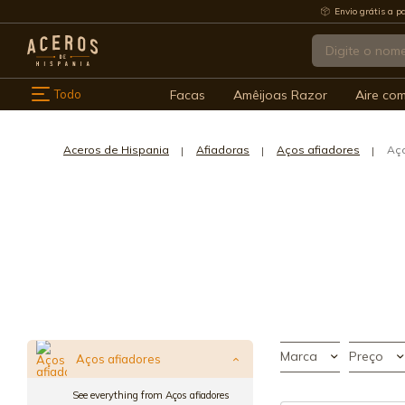
Envio grátis a pa
Todo
Facas
Amêijoas Razor
Aire co
Aceros de Hispania
Afiadoras
Aços afiadores
Aço
Marca
Preço
Aços afiadores
See everything from Aços afiadores