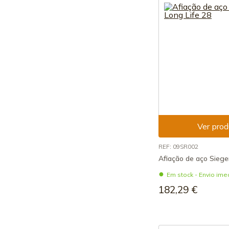
Ver prod
REF: 09SR002
Afiação de aço Siege
Em stock - Envio ime
182,29 €