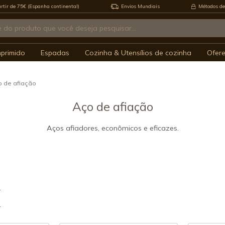
rtir de 75€ (Espanha continental)
Envios Mundiais
Métodos de
mprimido
Espadas
Cozinha & Utensílios de cozinha
Ofer
 de afiação
Aço de afiação
Aços afiadores, econômicos e eficazes.