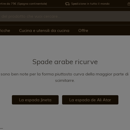
rtire da 75€ (Spagna continentale)
Spedizione in tutto il mondo
icche
Cucina e utensili da cucina
Offre
Spade arabe ricurve
sono ben note per la forma piuttosto curva della maggior parte di
scimitarre.
La espada Jineta
La espada de Ali Atar