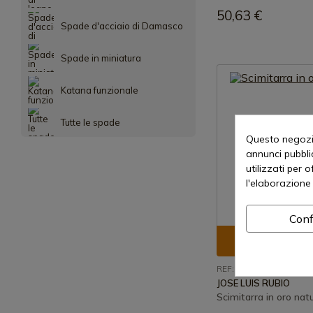
50,63 €
Spade d'acciaio di Damasco
Spade in miniatura
Katana funzionale
Tutte le spade
Questo negozio
annunci pubblic
utilizzati per 
l'elaborazione 
Conf
Visualizza p
REF: 106-3
JOSE LUIS RUBIO
Scimitarra in oro nat