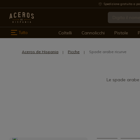
Spedizione gratuita a pa
Tutto
Coltelli
Cannolicchi
Pistole
P
Aceros de Hispania
Picche
Spade arabe ricurve
Le spade arabe 