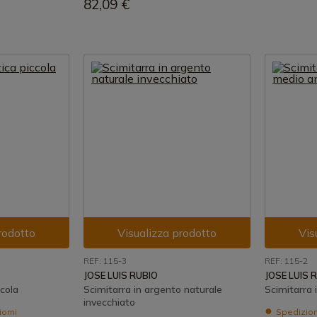
82,09 €
rodotto
Visualizza prodotto
Vis
REF: 115-3
REF: 115-2
JOSE LUIS RUBIO
JOSE LUIS 
ccola
Scimitarra in argento naturale
Scimitarra 
invecchiato
iorni
Spedizione