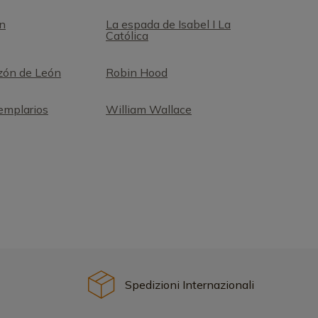
n
La espada de Isabel I La
Católica
zón de León
Robin Hood
emplarios
William Wallace
Spedizioni Internazionali