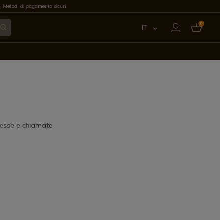
Metodi di pagamento sicuri
0
IT
ES
EN
FR
PT
 esse e chiamate
DE