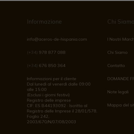
Informazione
Chi Siam
info@aceros-de-hispania.com
I Nostri March
(+34)
978 877 088
Chi Siamo
(+34)
676 850 364
Contatto
Informazioni per il cliente
DOMANDE F
Dal lunedì al venerdì dalle 09:00
alle 15:00
Note legali
(Esclusi i giorni festivi)
Registro delle imprese
Mappa del si
CIF: ES B44193092 · Iscritta al
Registro delle Imprese il 28/01/578,
Foglio 242,
2003/670/N/07/08/2003