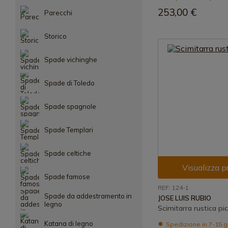
253,00 €
Parecchi
Storico
Spade vichinghe
Spade di Toledo
Spade spagnole
Spade Templari
Spade celtiche
Visualizza p
Spade famose
REF: 124-1
Spade da addestramento in
JOSE LUIS RUBIO
legno
Scimitarra rustica pi
Katana di legno
Spedizione in 7-15 g