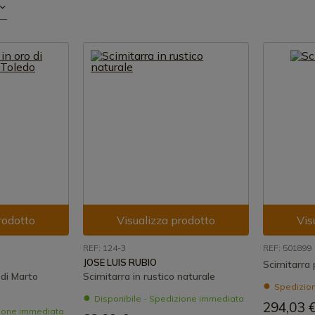
rodotto
Visualizza prodotto
Vis
REF: 124-3
REF: 501899
JOSE LUIS RUBIO
Scimitarra 
 di Marto
Scimitarra in rustico naturale
Spedizione
Disponibile - Spedizione immediata
294,03 
zione immediata