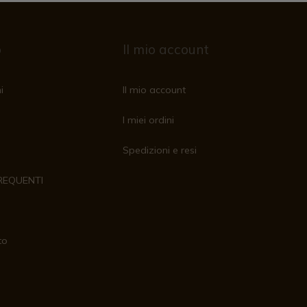
o
Il mio account
i
Il mio account
I miei ordini
Spedizioni e resi
REQUENTI
to