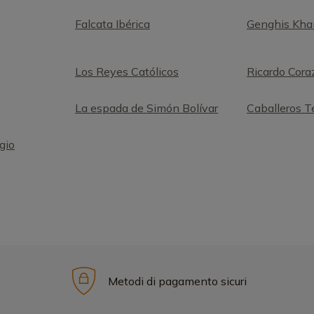
Falcata Ibérica
Genghis Kha
Los Reyes Católicos
Ricardo Cora
La espada de Simón Bolívar
Caballeros T
gio
Metodi di pagamento sicuri