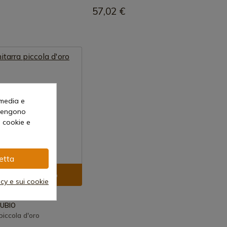
57,02 €
 media e
o vengono
i cookie e
etta
ualizza prodotto
acy e sui cookie
RUBIO
piccola d'oro