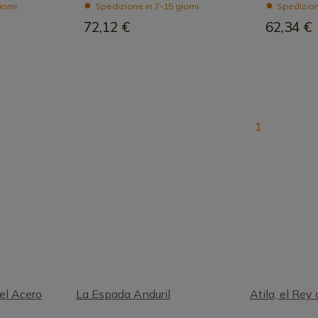
iorni
Spedizione in 7-15 giorni
Spedizione
72,12 €
62,34 €
1
el Acero
La Espada Anduril
Atila, el Rey