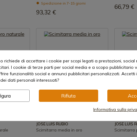
Spedizione in 7-15 giorni
66,79 €
93,32 €
 richiede di accettare i cookie per scopi legati a prestazioni, social
itari. I cookie di terze parti per social media e a scopo pubblicitari
offrire funzionalità social e annunci pubblicitari personalizzati. Accetti 
dei dati personali interessati?
igura
Rifiuta
Acc
rodotto
Visualizza prodotto
Vis
Informativa sulla priv
REF: 106-2
REF: 106-1
JOSE LUIS RUBIO
JOSE LUIS 
urale
Scimitarra media in oro
Scimitarra 