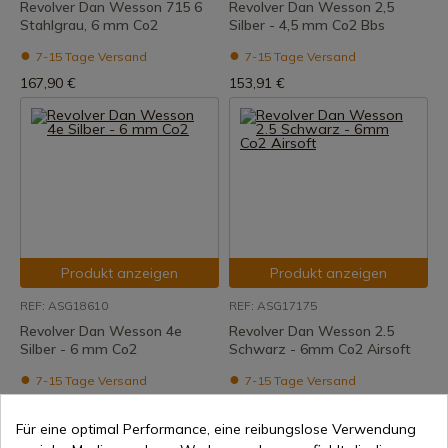
Revolver Dan Wesson 715 6
Revolver Dan Wesson 2,5
Stahlgrau, 6 mm Co2
Silber - 4,5 mm Co2 Bbs
7-15 Tage Versand
7-15 Tage Versand
167,90 €
153,91 €
Produkt anzeigen
Produkt anzeigen
REF: ASG18610
REF: ASG17175
Revolver Dan Wesson 4e
Revolver Dan Wesson 2.5
Silber - 6 mm Co2
Schwarz - 6mm Co2 Airsoft
7-15 Tage Versand
7-15 Tage Versand
174,99 €
154,89 €
Für eine optimal Performance, eine reibungslose Verwendung