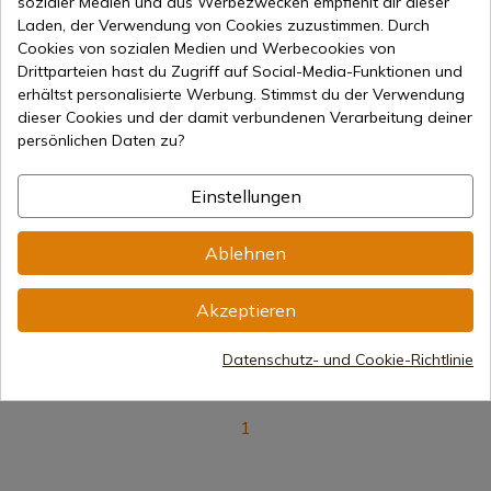
sozialer Medien und aus Werbezwecken empfiehlt dir dieser
Laden, der Verwendung von Cookies zuzustimmen. Durch
Cookies von sozialen Medien und Werbecookies von
Drittparteien hast du Zugriff auf Social-Media-Funktionen und
erhältst personalisierte Werbung. Stimmst du der Verwendung
dieser Cookies und der damit verbundenen Verarbeitung deiner
persönlichen Daten zu?
Produkt anzeigen
Produkt anzeigen
Einstellungen
REF: ASG16182
REF: ASG16181
Revolver Dan Wesson 8 Grau -
Revolver Dan Wesson 4 Silber
6mm Co2 Airsoft
Duotone - 6 mm Co2 Airsoft
Ablehnen
7-15 Tage Versand
7-15 Tage Versand
Akzeptieren
124,30 €
138,80 €
Datenschutz- und Cookie-Richtlinie
1