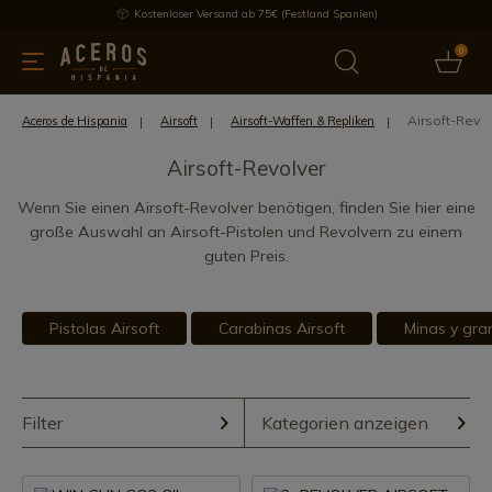
Kostenloser Versand ab 75€ (Festland Spanien)
0
üchenutensilien
Bietet
Aktuelles
Bestseller
Schutzmar
Airsoft-Revo
Aceros de Hispania
Airsoft
Airsoft-Waffen & Repliken
Airsoft-Revolver
Wenn Sie einen Airsoft-Revolver benötigen, finden Sie hier eine
große Auswahl an Airsoft-Pistolen und Revolvern zu einem
guten Preis.
Pistolas Airsoft
Carabinas Airsoft
Minas y gra
Filter
Kategorien anzeigen