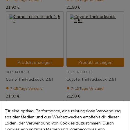
21,90 €
21,90 €
Produkt anzeigen
Produkt anzeigen
REF: 34890-CP
REF: 34890-CO
Camo Trinkrucksack. 2,5 l
Coyote Trinkrucksack. 2,5 l
7-15 Tage Versand
7-15 Tage Versand
21,90 €
21,90 €
Für eine optimal Performance, eine reibungslose Verwendung
sozialer Medien und aus Werbezwecken empfiehlt dir dieser
Laden, der Verwendung von Cookies zuzustimmen. Durch
Cookies von sozialen Medien und Werbecookies von