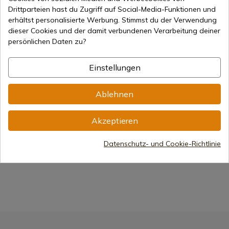
Drittparteien hast du Zugriff auf Social-Media-Funktionen und
erhältst personalisierte Werbung. Stimmst du der Verwendung
dieser Cookies und der damit verbundenen Verarbeitung deiner
Produkt anzeigen
Produkt anzeigen
persönlichen Daten zu?
REF: AC11368
REF: AC10210
2L WASSERBLASE
Einstellungen
CAMELBAK ACU
7-15 Tage Versand
7-15 Tage Versand
Ablehnen
18,03 €
13,99 €
Akzeptieren
Datenschutz- und Cookie-Richtlinie
1