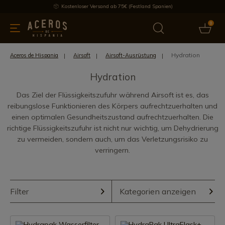
Kostenloser Versand ab 75€ (Festland Spanien)
0
üchenutensilien
Bietet
Aktuelles
Bestseller
Schutzmar
Hydration
Aceros de Hispania
Airsoft
Airsoft-Ausrüstung
Hydration
Das Ziel der Flüssigkeitszufuhr während Airsoft ist es, das
reibungslose Funktionieren des Körpers aufrechtzuerhalten und
einen optimalen Gesundheitszustand aufrechtzuerhalten. Die
richtige Flüssigkeitszufuhr ist nicht nur wichtig, um Dehydrierung
zu vermeiden, sondern auch, um das Verletzungsrisiko zu
verringern.
Filter
Kategorien anzeigen