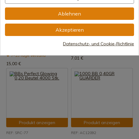
Ablehnen
Produkt anzeigen
Produkt anzeigen
REF: ZB32
REF: 112-25456
Akzeptieren
BBS Pro-Bbs Zasdar 0,32 -
Babyflasche 0,12 g Orange
Beutel 1 kg. 3125 Kugeln - 6
2700 Kugeln 6 mm
Datenschutz- und Cookie-Richtlinie
mm
7-15 Tage Versand
7-15 Tage Versand
7,01 €
15,00 €
Produkt anzeigen
Produkt anzeigen
REF: SRC-77
REF: AC12092