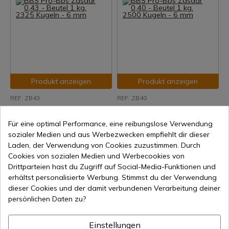
Produkt anzeigen
Produkt anzeigen
REF: ZB43
REF: ZB40
BBS Pro-Bbs Zasdar 0,43 -
BBS Pro-Bbs Zasdar 0,40 -
Beutel 1 kg. 2325 Kugeln - 6
Beutel 1 kg. 2500 Kugeln - 6
Für eine optimal Performance, eine reibungslose Verwendung
mm
mm
sozialer Medien und aus Werbezwecken empfiehlt dir dieser
Laden, der Verwendung von Cookies zuzustimmen. Durch
7-15 Tage Versand
7-15 Tage Versand
Cookies von sozialen Medien und Werbecookies von
26,50 €
26,14 €
Drittparteien hast du Zugriff auf Social-Media-Funktionen und
erhältst personalisierte Werbung. Stimmst du der Verwendung
dieser Cookies und der damit verbundenen Verarbeitung deiner
persönlichen Daten zu?
Einstellungen