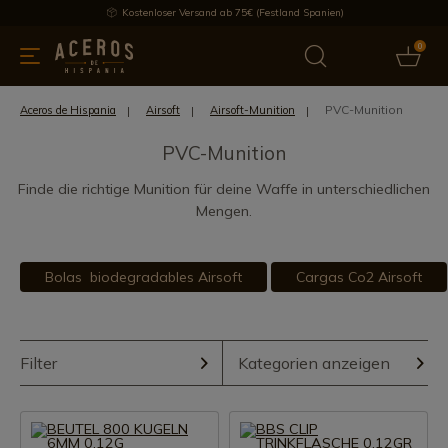
Kostenloser Versand ab 75€ (Festland Spanien)
0
üchenutensilien
Bietet
Aktuelles
Bestseller
Schutzmar
PVC-Munition
Aceros de Hispania
Airsoft
Airsoft-Munition
PVC-Munition
Finde die richtige Munition für deine Waffe in unterschiedlichen
Mengen.
Bolas biodegradables Airsoft
Cargas Co2 Airsoft
Filter
Kategorien anzeigen