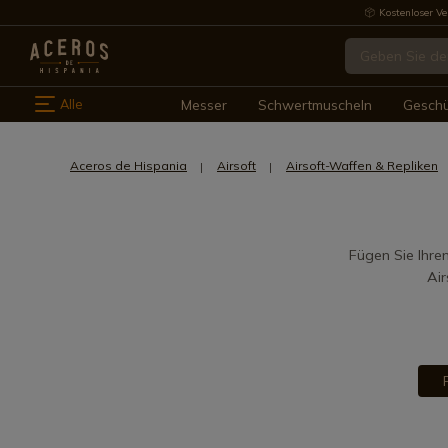
Kostenloser Ve
Alle
Messer
Schwertmuscheln
Gesch
Aceros de Hispania
Airsoft
Airsoft-Waffen & Repliken
Fügen Sie Ihren
Air