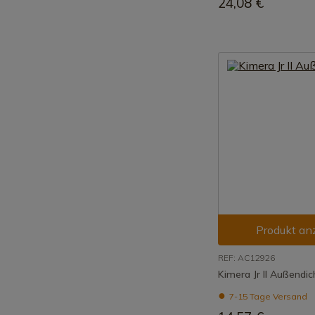
24,08 €
Produkt an
REF: AC12926
Kimera Jr II Außendi
7-15 Tage Versand