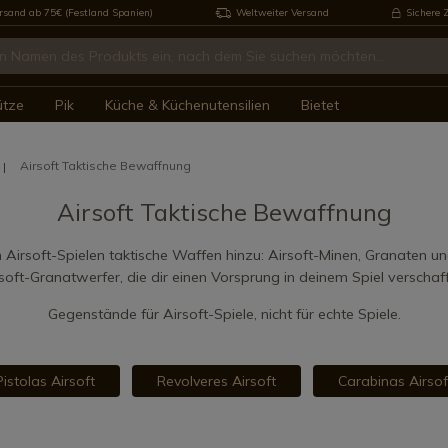
rsand ab 75€ (Festland Spanien)
Weltweiter Versand
Sichere 
ütze
Pik
Küche & Küchenutensilien
Bietet
Airsoft Taktische Bewaffnung
Airsoft Taktische Bewaffnung
 Airsoft-Spielen taktische Waffen hinzu: Airsoft-Minen, Granaten un
soft-Granatwerfer, die dir einen Vorsprung in deinem Spiel verschaf
Gegenstände für Airsoft-Spiele, nicht für echte Spiele.
Pistolas Airsoft
Revolveres Airsoft
Carabinas Airsof