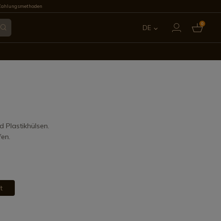
Zahlungsmethoden
0
DE
ES
EN
FR
IT
d Plastikhülsen.
fen.
PT
t