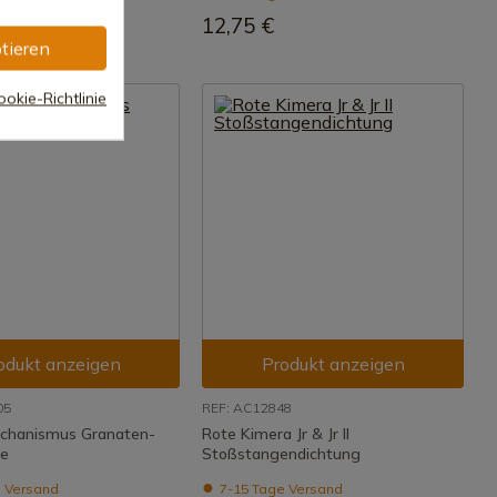
12,75 €
tieren
okie-Richtlinie
odukt anzeigen
Produkt anzeigen
05
REF: AC12848
echanismus Granaten-
Rote Kimera Jr & Jr II
e
Stoßstangendichtung
 Versand
7-15 Tage Versand