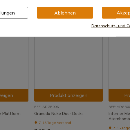
100,73 €
12,75 €
llungen
Ablehnen
Akzep
Datenschutz- und Co
zeigen
Produkt anzeigen
Pr
REF: ADGR006
REF: ADGR0
e Plattform
Granada Nuke Door Docks
Interner M
Atombomb
7-15 Tage Versand
7-15 Tage