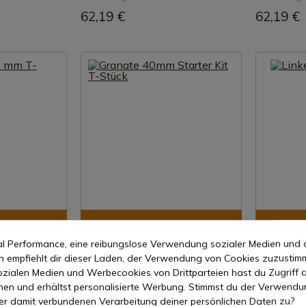
62,19 €
62,19 €
zeigen
Produkt anzeigen
Pr
mal Performance, eine reibungslose Verwendung sozialer Medien und 
REF: TEE002
REF: ADGR0
empfiehlt dir dieser Laden, der Verwendung von Cookies zuzustim
T-Stück
Granate 40mm Starter Kit T-Stück
Linke Tür 
zialen Medien und Werbecookies von Drittparteien hast du Zugriff a
nen und erhältst personalisierte Werbung. Stimmst du der Verwendu
7-15 Tage Versand
7-15 Tage
er damit verbundenen Verarbeitung deiner persönlichen Daten zu?