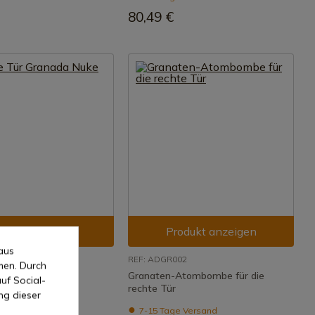
80,49 €
odukt anzeigen
Produkt anzeigen
aus
03
REF: ADGR002
men. Durch
Granada Nuke
Granaten-Atombombe für die
uf Social-
rechte Tür
ng dieser
 Versand
7-15 Tage Versand