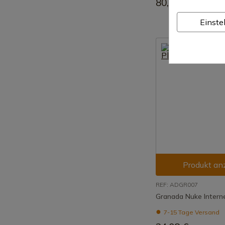
80,56 €
Einste
Produkt an
REF: ADGR007
Granada Nuke Intern
7-15 Tage Versand