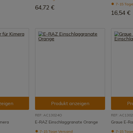
7-15 Tage
64,72 €
16,54 €
zeigen
Produkt anzeigen
Pr
REF: AC13024O
REF: AC130
imera
E-RAZ Einschlaggranate Orange
Graue E-Ra
7-15 Tage Versand
7-15 Tage