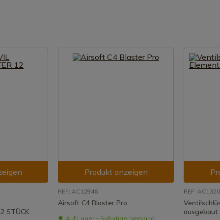
zeigen
Produkt anzeigen
Pr
REF: AC12946
REF: AC132
Airsoft C4 Blaster Pro
Ventilschl
2 STÜCK
ausgebaut
Auf Lager – Sofortiger Versand