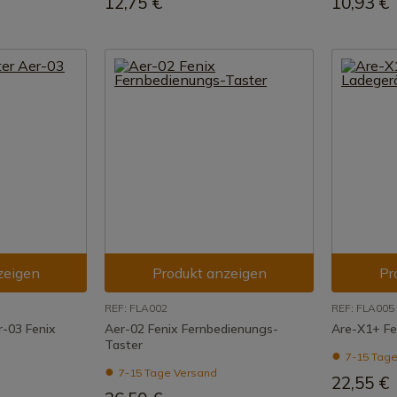
12,75 €
10,93 €
zeigen
Produkt anzeigen
Pr
REF: FLA002
REF: FLA005
r-03 Fenix
Aer-02 Fenix Fernbedienungs-
Are-X1+ Fe
Taster
7-15 Tage
7-15 Tage Versand
22,55 €