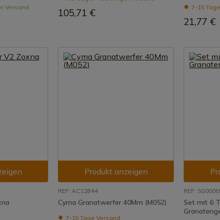
er Versand
7-15 Tage
105,71 €
21,77 €
zeigen
Produkt anzeigen
Pr
REF: AC12844
REF: SG0005
xna
Cyma Granatwerfer 40Mm (M052)
Set mit 6 
Granateng
7-15 Tage Versand