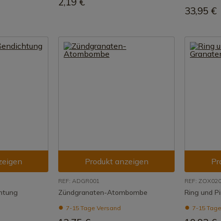
2,19 €
33,95 €
zeigen
Produkt anzeigen
Pr
REF: ADGR001
REF: ZOX02
chtung
Zündgranaten-Atombombe
Ring und P
7-15 Tage Versand
7-15 Tage