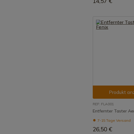
14,57 €
Produkt an
REF: FLA001
Entfernter Taster Ae
7-15 Tage Versand
26,50 €