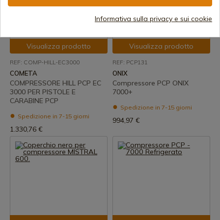
Informativa sulla privacy e sui cookie
Visualizza prodotto
Visualizza prodotto
REF: COMP-HILL-EC3000
REF: PCP131
COMETA
ONIX
COMPRESSORE HILL PCP EC
Compressore PCP ONIX
3000 PER PISTOLE E
7000+
CARABINE PCP
Spedizione in 7-15 giorni
Spedizione in 7-15 giorni
994,97 €
1.330,76 €