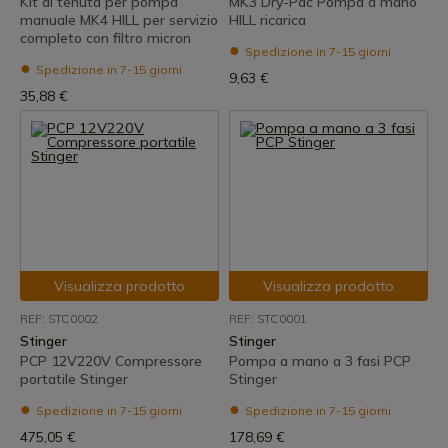
Kit di tenuta per pompa
MK3 Dry-Pac Pompa a mano
manuale MK4 HILL per servizio
HILL ricarica
completo con filtro micron
Spedizione in 7-15 giorni
Spedizione in 7-15 giorni
9,63 €
35,88 €
Visualizza prodotto
Visualizza prodotto
REF: STC0002
REF: STC0001
Stinger
Stinger
PCP 12V220V Compressore
Pompa a mano a 3 fasi PCP
portatile Stinger
Stinger
Spedizione in 7-15 giorni
Spedizione in 7-15 giorni
475,05 €
178,69 €