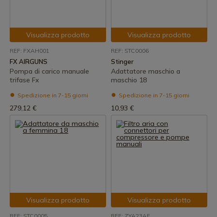
Visualizza prodotto
Visualizza prodotto
REF: FXAH001
REF: STC0006
FX AIRGUNS
Stinger
Pompa di carico manuale
Adattatore maschio a
trifase Fx
maschio 18
Spedizione in 7-15 giorni
Spedizione in 7-15 giorni
279,12 €
10,93 €
Visualizza prodotto
Visualizza prodotto
REF: STC0005
REF: ZYA23AF