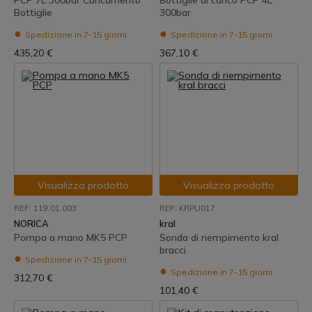
PCP 7L 300bar Caricamento
Bottiglie di carico PCP 4L
Bottiglie
300bar
Spedizione in 7-15 giorni
Spedizione in 7-15 giorni
435,20 €
367,10 €
Visualizza prodotto
Visualizza prodotto
REF: 119.01.003
REF: KRPU017
NORICA
kral
Pompa a mano MK5 PCP
Sonda di riempimento kral
bracci
Spedizione in 7-15 giorni
Spedizione in 7-15 giorni
312,70 €
101,40 €