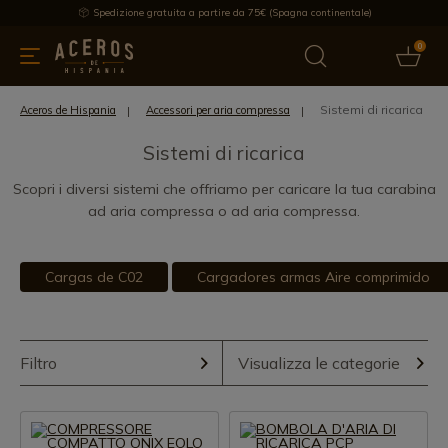
Spedizione gratuita a partire da 75€ (Spagna continentale)
0
da cucina
Offre
Ultime notizie
Venduti
Marche
Note
Sistemi di ricarica
Aceros de Hispania
Accessori per aria compressa
Sistemi di ricarica
Scopri i diversi sistemi che offriamo per caricare la tua carabina
ad aria compressa o ad aria compressa.
Cargas de C02
Cargadores armas Aire comprimido
Filtro
Visualizza le categorie