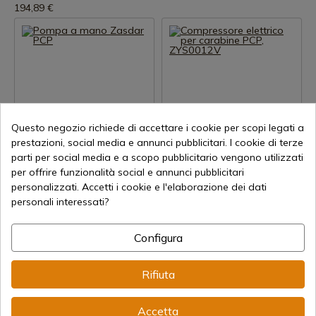
194,89 €
Questo negozio richiede di accettare i cookie per scopi legati a
Visualizza prodotto
Visualizza prodotto
prestazioni, social media e annunci pubblicitari. I cookie di terze
parti per social media e a scopo pubblicitario vengono utilizzati
REF: ZPUMP
REF: ZYS0012V
per offrire funzionalità social e annunci pubblicitari
COMETA
Pompa a mano Zasdar PCP
personalizzati. Accetti i cookie e l'elaborazione dei dati
Compressore elettrico per
personali interessati?
Spedizione in 7-15 giorni
carabine PCP, ZYS0012V
164,90 €
Spedizione in 7-15 giorni
Configura
449,90 €
Rifiuta
Accetta