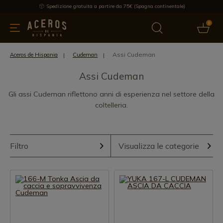
Spedizione gratuita a partire da 75€ (Spagna continentale)
0
da cucina
Offre
Ultime notizie
Venduti
Marche
Note
Assi Cudeman
Aceros de Hispania
Cudeman
Assi Cudeman
Gli assi Cudeman riflettono anni di esperienza nel settore della
coltelleria.
Filtro
Visualizza le categorie