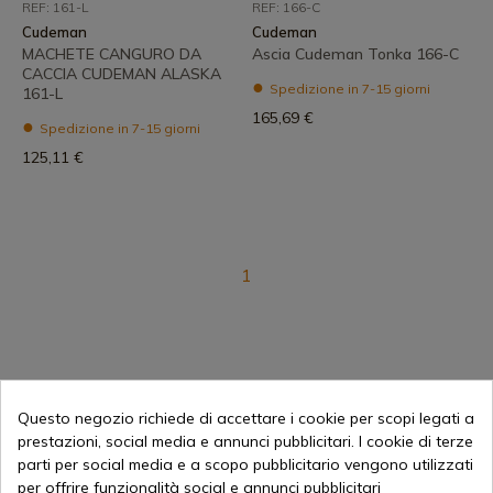
REF: 161-L
REF: 166-C
Cudeman
Cudeman
MACHETE CANGURO DA
Ascia Cudeman Tonka 166-C
CACCIA CUDEMAN ALASKA
Spedizione in 7-15 giorni
161-L
165,69 €
Spedizione in 7-15 giorni
125,11 €
1
Questo negozio richiede di accettare i cookie per scopi legati a
prestazioni, social media e annunci pubblicitari. I cookie di terze
parti per social media e a scopo pubblicitario vengono utilizzati
Vendita online dal 1998
per offrire funzionalità social e annunci pubblicitari