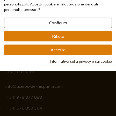
personalizzati. Accetti i cookie e l'elaborazione dei dati
personali interessati?
Metodi di pagamento sicuri
Configura
Rifiuta
Spedizioni Internazionali
Accetta
Informativa sulla privacy e sui cookie
Informazione
info@aceros-de-hispania.com
(+34)
978 877 088
(+34)
676 850 364