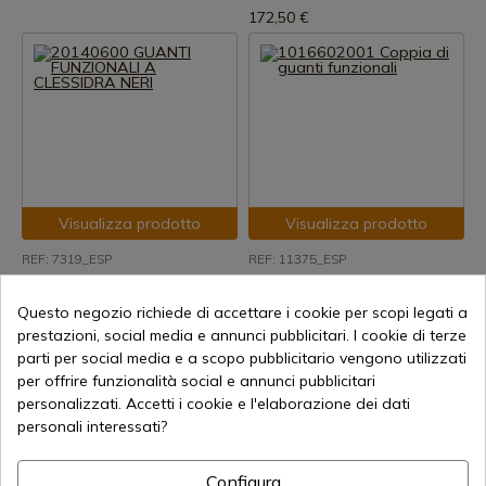
172,50 €
Visualizza prodotto
Visualizza prodotto
REF: 7319_ESP
REF: 11375_ESP
20140600 GUANTI
1016602001 Coppia di guanti
FUNZIONALI A CLESSIDRA
funzionali
Questo negozio richiede di accettare i cookie per scopi legati a
NERI
prestazioni, social media e annunci pubblicitari. I cookie di terze
Spedizione in 7-15 giorni
parti per social media e a scopo pubblicitario vengono utilizzati
Spedizione in 7-15 giorni
143,59 €
per offrire funzionalità social e annunci pubblicitari
76,13 €
personalizzati. Accetti i cookie e l'elaborazione dei dati
personali interessati?
Configura