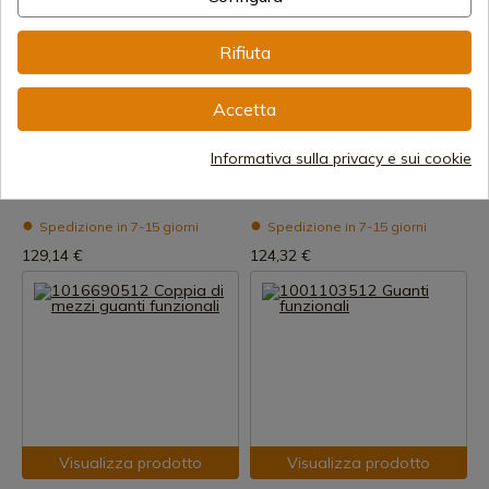
Rifiuta
Accetta
Visualizza prodotto
Visualizza prodotto
REF: 11372_ESP
REF: 11365_ESP
Informativa sulla privacy e sui cookie
1023100900 Guanti o guanti a
1016602900 Guanti funzionali
clessidra
del tardo medioevo
Spedizione in 7-15 giorni
Spedizione in 7-15 giorni
129,14 €
124,32 €
Visualizza prodotto
Visualizza prodotto