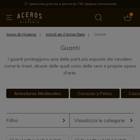
Spedizione gratuita a partire da 75€ (Spagna continentale)
0
da cucina
Offre
Ultime notizie
Venduti
Marche
Note
Guanti
Aceros de Hispania
Articoli per il tempo libero
Guanti
I guanti proteggono una delle parti più esposte dei cavalieri,
come le mani, alcune delle quali sono delle vere e proprie opere
d'arte.
Armaduras Medievales
Corazas y Petos
Casc
Filtro
Visualizza le categorie