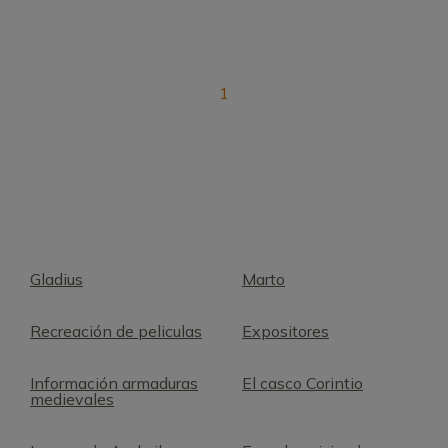
1
Gladius
Marto
Recreación de peliculas
Expositores
Información armaduras
El casco Corintio
medievales