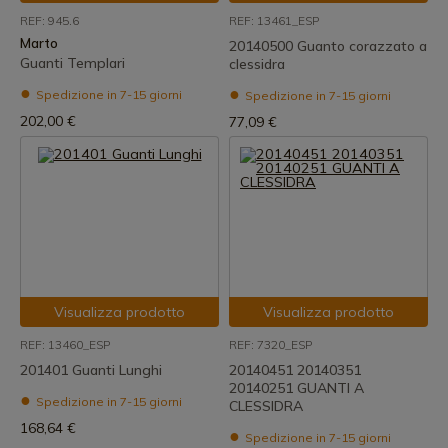
REF: 945.6
REF: 13461_ESP
Marto
20140500 Guanto corazzato a
Guanti Templari
clessidra
Spedizione in 7-15 giorni
Spedizione in 7-15 giorni
202,00 €
77,09 €
Visualizza prodotto
Visualizza prodotto
REF: 13460_ESP
REF: 7320_ESP
201401 Guanti Lunghi
20140451 20140351
20140251 GUANTI A
Spedizione in 7-15 giorni
CLESSIDRA
168,64 €
Spedizione in 7-15 giorni