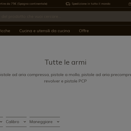
rtire da 75€ (Spagna continentale)
Spedizione in tutto il mondo
icche
Cucina e utensili da cucina
Offre
Tutte le armi
i pistole ad aria compressa, pistole a molla, pistole ad aria precompr
revolver e pistole PCP
Calibro
Maneggiare