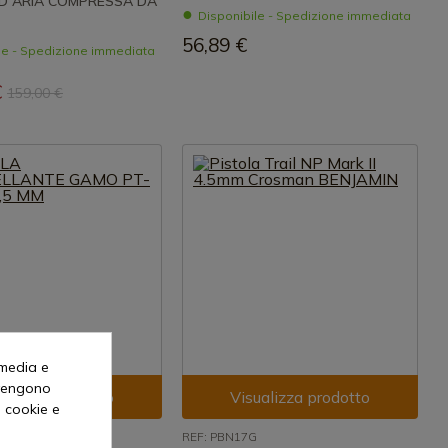
AD ARIA COMPRESSA DA
Disponibile - Spedizione immediata
56,89 €
le - Spedizione immediata
€
159,00 €
 media e
o vengono
ualizza prodotto
Visualizza prodotto
i cookie e
6
REF: PBN17G