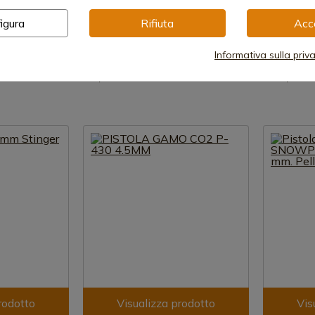
Crosman
Gamo
COMPRESSA
Pistola CO2 Crosman 1911BB 4,5
PISTOLA 
igura
Rifiuta
Acc
 CROSMAN
mm
PT-85 DA 
Informativa sulla priv
Disponibile - Spedizione immediata
Disponibi
zione immediata
65,00 €
143,00 
rodotto
Visualizza prodotto
Vis