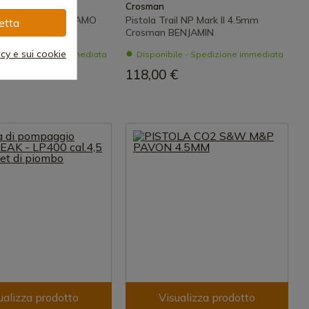
Crosman
SCARRELLANTE GAMO
Pistola Trail NP Mark II 4.5mm
etta
4,5 MM
Crosman BENJAMIN
acy e sui cookie
le - Spedizione immediata
Disponibile - Spedizione immediata
€
118,00 €
ualizza prodotto
Visualizza prodotto