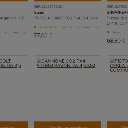
REF: 611137836E
REF: ZLP400
Gamo
SNOWPEA
nger Cal. 4,5
PISTOLA GAMO CO2 P-430 4.5MM
Pistola d
LP400 cal.4
Disponibile - Spedizione immediata
zione immediata
Disponibi
77,00 €
68,80 €
rodotto
Visualizza prodotto
Vis