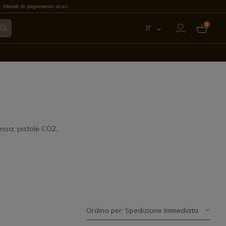
Metodi di pagamento sicuri
0
IT
ES
EN
FR
PT
essa, pistole CO2,
DE
Ordina per: Spedizione Immediata