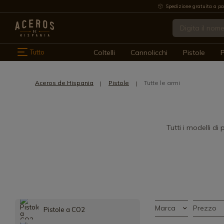
Spedizione gratuita a pa
Tutto
Coltelli
Cannolicchi
Pistole
P
Aceros de Hispania
Pistole
Tutte le armi
Tutti i modelli d
Marca
Prezzo
Pistole a CO2