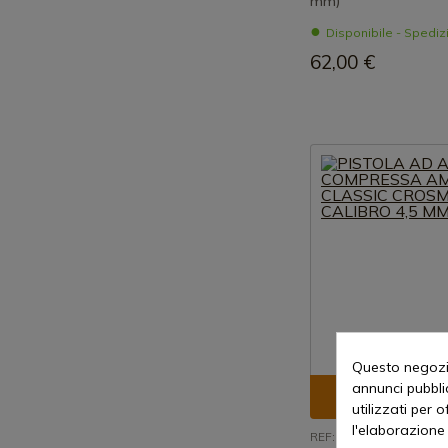
mm)
Disponibile - Spedi
62,00 €
Questo negozio
annunci pubblic
Visualizza p
utilizzati per 
l'elaborazione 
REF: P1377G