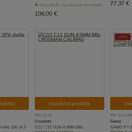
77,37 €
Disponibile - Spedizione immediata
106,00 €
-20%
rodotto
Visualizza prodotto
Vis
REF: C11G
REF: 611138
Crosman
Gamo
olla 100 (4,5
CO2 C11 GUN 4.5MM BBs
GAMO PT-