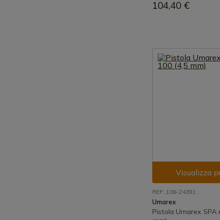
104,40 €
Visualizza p
REF: 106-24391
Umarex
Pistola Umarex SPA m