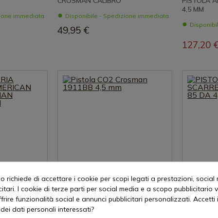
CROSMAN CALIBRO
PISTOLA 
4,5 MM
zione immediata
Disponibile - Spedizione immediata
Disponibi
49,95 €
127,20 
 richiede di accettare i cookie per scopi legati a prestazioni, social
itari. I cookie di terze parti per social media e a scopo pubblicitari
rodotto
Visualizza prodotto
Vis
offrire funzionalità social e annunci pubblicitari personalizzati. Accetti 
dei dati personali interessati?
REF: 40001G
REF: 611137