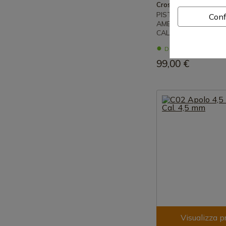
Crosman
PISTOLA AD ARIA 
Conf
AMERICAN CLASSIC
CALIBRO 4,5 MM
Disponibile - Spedi
99,00 €
Visualizza p