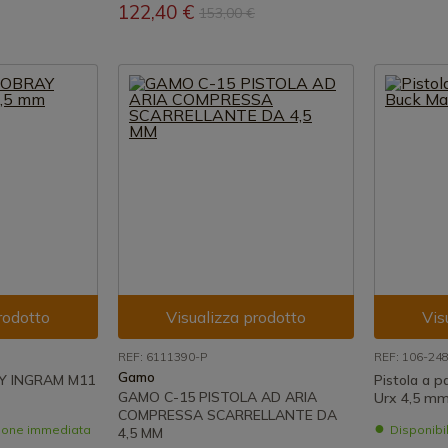
122,40 €
153,00 €
rodotto
Visualizza prodotto
Vis
REF: 6111390-P
REF: 106-24
Gamo
RAY INGRAM M11
Pistola a p
GAMO C-15 PISTOLA AD ARIA
Urx 4,5 m
COMPRESSA SCARRELLANTE DA
zione immediata
Disponibi
4,5 MM