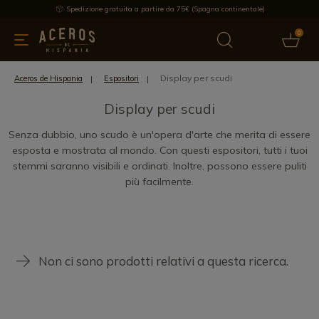
Spedizione gratuita a partire da 75€ (Spagna continentale)
0
da cucina
Offre
Ultime notizie
Venduti
Marche
Note
Display per scudi
Aceros de Hispania
Espositori
Display per scudi
Senza dubbio, uno scudo è un'opera d'arte che merita di essere
esposta e mostrata al mondo. Con questi espositori, tutti i tuoi
stemmi saranno visibili e ordinati. Inoltre, possono essere puliti
più facilmente.
Non ci sono prodotti relativi a questa ricerca.