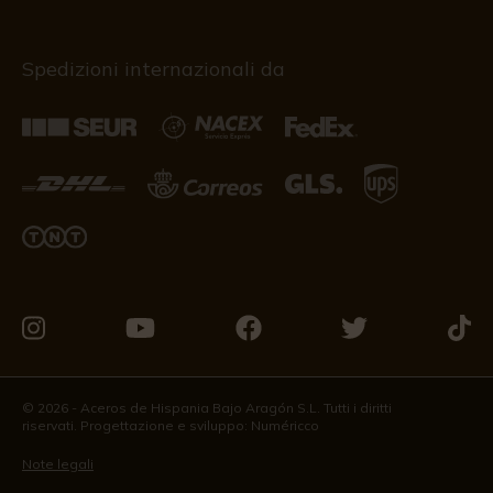
Spedizioni internazionali da
Vieni
Vieni
Vieni
Vieni
Vieni
a
a
a
a
a
trovarci
trovarci
trovarci
trovarci
trova
© 2026 - Aceros de Hispania Bajo Aragón S.L. Tutti i diritti
riservati. Progettazione e sviluppo:
Numéricco
su
su
su
su
su
Instagram
Youtube
Facebook
Twitter
Tikto
Note legali