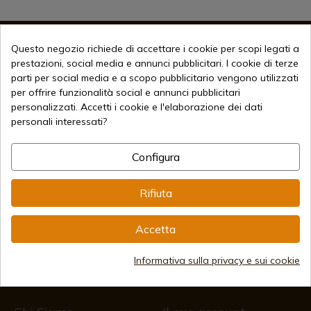
Questo negozio richiede di accettare i cookie per scopi legati a
prestazioni, social media e annunci pubblicitari. I cookie di terze
Informazione
parti per social media e a scopo pubblicitario vengono utilizzati
per offrire funzionalità social e annunci pubblicitari
personalizzati. Accetti i cookie e l'elaborazione dei dati
info@aceros-de-hispania.com
personali interessati?
(+34)
978 877 088
Configura
(+34)
676 850 364
Rifiuta
Informazioni per il cliente
Dal lunedì al venerdì dalle 09:00 alle 15:00
(Esclusi i giorni festivi)
Accetta
Registro delle imprese
CIF: ES B44193092 · Iscritta al Registro delle Imprese il
28/01/578, Foglio 242, 2003/670/N/07/08/2003
Informativa sulla privacy e sui cookie