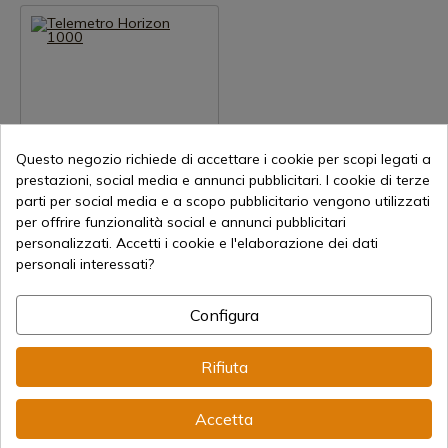
Questo negozio richiede di accettare i cookie per scopi legati a
prestazioni, social media e annunci pubblicitari. I cookie di terze
Visualizza prodotto
parti per social media e a scopo pubblicitario vengono utilizzati
REF: TEL050
per offrire funzionalità social e annunci pubblicitari
Telemetro Horizon 1000
personalizzati. Accetti i cookie e l'elaborazione dei dati
personali interessati?
Spedizione in 7-15 giorni
169,00 €
Configura
Rifiuta
1
Accetta