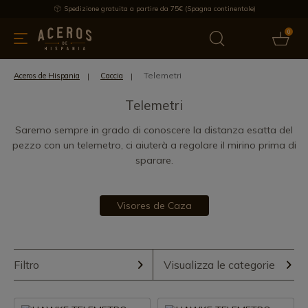
Spedizione gratuita a partire da 75€ (Spagna continentale)
0
da cucina
Offre
Ultime notizie
Venduti
Marche
Note
Telemetri
Aceros de Hispania
Caccia
Telemetri
Saremo sempre in grado di conoscere la distanza esatta del
pezzo con un telemetro, ci aiuterà a regolare il mirino prima di
sparare.
Visores de Caza
Filtro
Visualizza le categorie