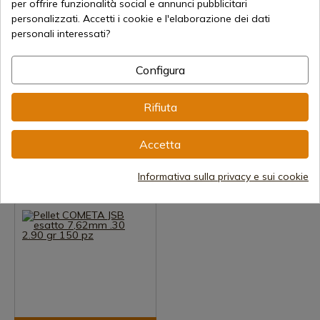
per offrire funzionalità social e annunci pubblicitari
personalizzati. Accetti i cookie e l'elaborazione dei dati
personali interessati?
Configura
Visualizza prodotto
Visualizza prodotto
REF: 546267-500
REF: 546237-500
Rifiuta
COMETA
COMETA
Cometa pallini Exact Heavy da
Pallini da competizione JSB
4,52 mm per carabine e
COMETA Exact 4.52MM
Accetta
pistole
Spedizione in 7-15 giorni
Spedizione in 7-15 giorni
Informativa sulla privacy e sui cookie
15,26 €
17,07 €