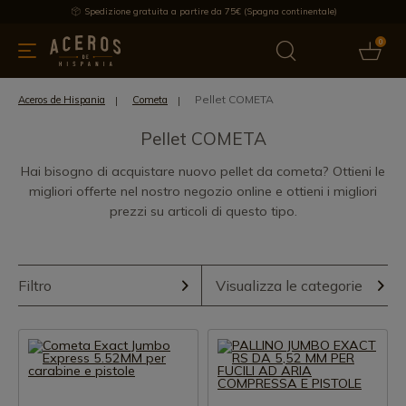
Spedizione gratuita a partire da 75€ (Spagna continentale)
0
da cucina
Offre
Ultime notizie
Venduti
Marche
Note
Pellet COMETA
Aceros de Hispania
Cometa
Pellet COMETA
Hai bisogno di acquistare nuovo pellet da cometa? Ottieni le
migliori offerte nel nostro negozio online e ottieni i migliori
prezzi su articoli di questo tipo.
Filtro
Visualizza le categorie