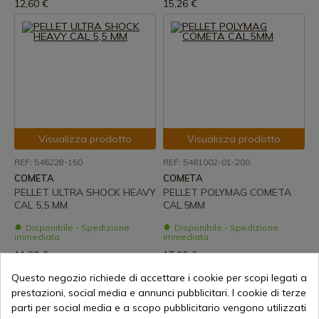
12,60 €
15,26 €
Visualizza prodotto
Visualizza prodotto
REF: 546228-150
REF: 5461002-01-200
COMETA
COMETA
PELLET ULTRA SHOCK HEAVY
PELLET POLYMAG COMETA
CAL 5,5 MM
CAL.5MM
Disponibile - Spedizione
Disponibile - Spedizione
immediata
immediata
11,99 €
17,00 €
Questo negozio richiede di accettare i cookie per scopi legati a
prestazioni, social media e annunci pubblicitari. I cookie di terze
parti per social media e a scopo pubblicitario vengono utilizzati