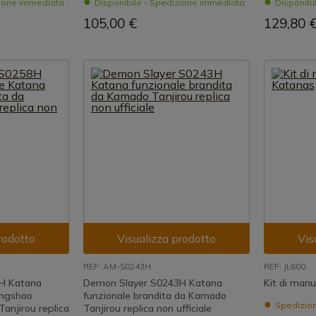
zione immediata
Disponibile - Spedizione immediata
Disponibi
105,00 €
129,80 
rodotto
Visualizza prodotto
Vis
REF: AM-S0243H
REF: JL600
H Katana
Demon Slayer S0243H Katana
Kit di man
ingshao
funzionale brandita da Kamado
Spedizione
anjirou replica
Tanjirou replica non ufficiale