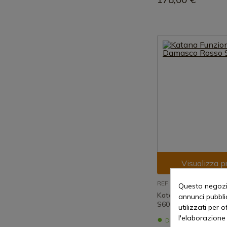
Visualizza p
REF: S6040
Questo negozio
Katana Funzionale 
annunci pubblic
S6040
utilizzati per 
l'elaborazione 
Disponibile - Spedi