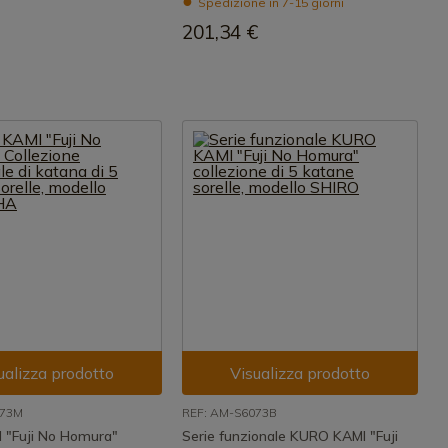
Spedizione in 7-15 giorni
201,34 €
ualizza prodotto
Visualizza prodotto
073M
REF: AM-S6073B
"Fuji No Homura"
Serie funzionale KURO KAMI "Fuji