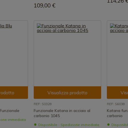
114,26 
109,00 €
rodotto
Visualizza prodotto
Vis
REF: S0328
REF: S6038
 Funzionale
Funzionale Katana in acciaio al
Katana funz
carbonio 1045
carbonio
zione immediata
Disponibile - Spedizione immediata
Disponibi