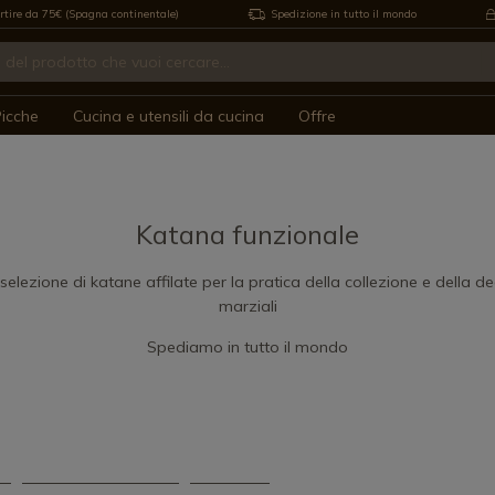
rtire da 75€ (Spagna continentale)
Spedizione in tutto il mondo
icche
Cucina e utensili da cucina
Offre
Katana funzionale
selezione di katane affilate per la pratica della collezione e della de
marziali
Spediamo in tutto il mondo