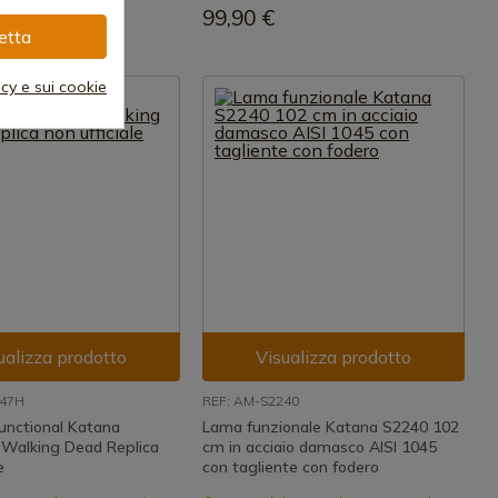
€
99,90 €
etta
acy e sui cookie
ualizza prodotto
Visualizza prodotto
247H
REF: AM-S2240
unctional Katana
Lama funzionale Katana S2240 102
Walking Dead Replica
cm in acciaio damasco AISI 1045
e
con tagliente con fodero