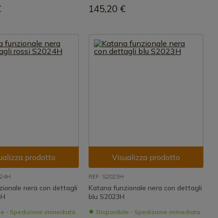
€
145,20 €
ualizza prodotto
Visualizza prodotto
024H
REF: S2023H
ionale nera con dettagli
Katana funzionale nera con dettagli
4H
blu S2023H
le - Spedizione immediata
Disponibile - Spedizione immediata