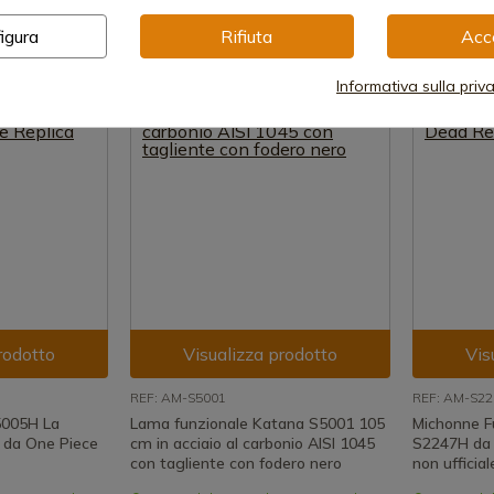
150,00 €
215,82 
igura
Rifiuta
Acc
Informativa sulla priv
rodotto
Visualizza prodotto
Vis
REF: AM-S5001
REF: AM-S2
5005H La
Lama funzionale Katana S5001 105
Michonne F
 da One Piece
cm in acciaio al carbonio AISI 1045
S2247H da 
con tagliente con fodero nero
non ufficial