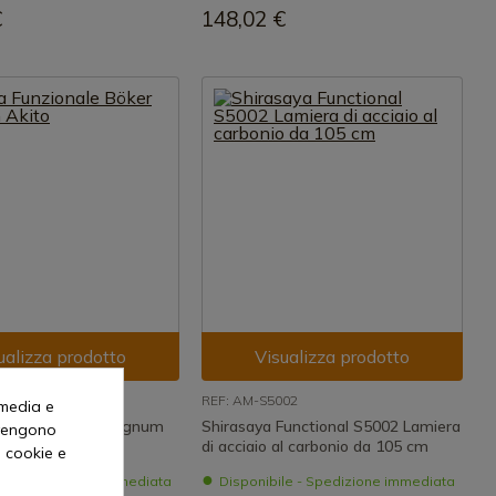
€
148,02 €
ualizza prodotto
Visualizza prodotto
26
REF: AM-S5002
 media e
zionale Böker Magnum
Shirasaya Functional S5002 Lamiera
o vengono
di acciaio al carbonio da 105 cm
i cookie e
le - Spedizione immediata
Disponibile - Spedizione immediata