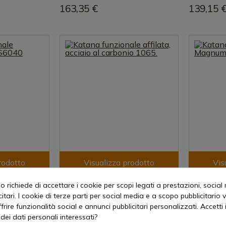
163,35 €
139,15 
rodotto
Visualizza prodotto
Vis
REF: S6033
REF: 05ZS91
 richiede di accettare i cookie per scopi legati a prestazioni, social
Damasco Rosso
Katana funzionale affilata, acciaio al
Katana Fun
itari. I cookie di terze parti per social media e a scopo pubblicitari
carbonio 1065.
Akito
offrire funzionalità social e annunci pubblicitari personalizzati. Accetti 
dei dati personali interessati?
zione immediata
Disponibile - Spedizione immediata
Disponibi