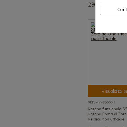
230,00 €
Conf
Visualizza p
REF: AM-S5005H
Katana funzionale S
Katana Enma di Zoro
Replica non ufficiale