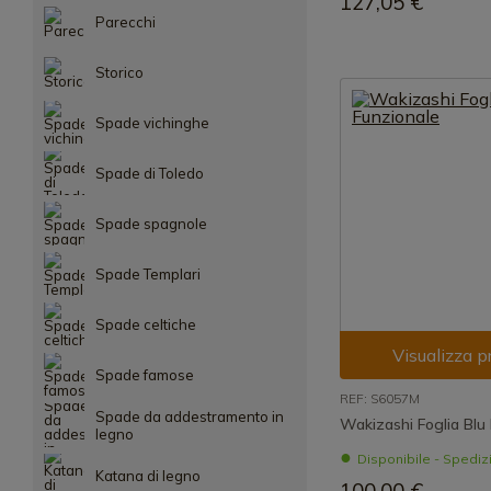
127,05 €
Parecchi
Storico
Spade vichinghe
Spade di Toledo
Spade spagnole
Spade Templari
Spade celtiche
Visualizza p
Spade famose
REF: S6057M
Spade da addestramento in
Wakizashi Foglia Blu
legno
Disponibile - Spedi
Katana di legno