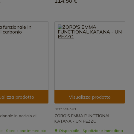
€
114,50 €
ualizza prodotto
Visualizza prodotto
REF: S5074H
ionale in acciaio al
ZORO'S EMMA FUNCTIONAL
KATANA - UN PEZZO
le - Spedizione immediata
Disponibile - Spedizione immediata