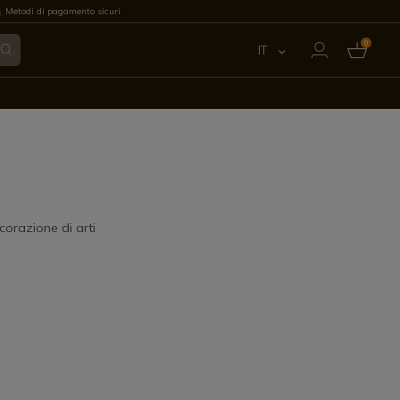
Metodi di pagamento sicuri
0
IT
ES
EN
FR
PT
corazione di arti
DE