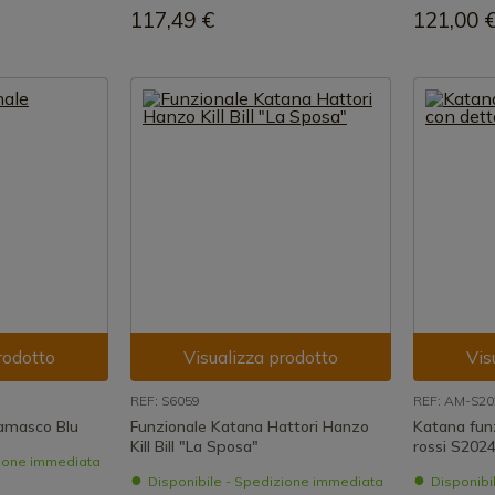
117,49 €
121,00 
rodotto
Visualizza prodotto
Vis
REF: S6059
REF: AM-S2
amasco Blu
Funzionale Katana Hattori Hanzo
Katana funz
Kill Bill "La Sposa"
rossi S202
zione immediata
Disponibile - Spedizione immediata
Disponibi