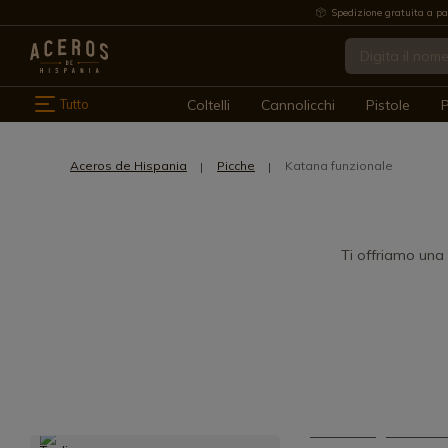
Spedizione gratuita a pa
Tutto
Coltelli
Cannolicchi
Pistole
P
Aceros de Hispania
Picche
Katana funzionale
Ti offriamo una 