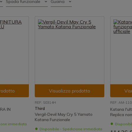
Spada funzionale
Guaina
rodotto
Visualizza prodotto
Vis
REF: S0314H
REF: AM-11
Third
RA IN
Katana l'ul
Vergil-Devil May Cry 5 Yamato
Replica non 
Katana Funzionale
zione immediata
Disponibi
Disponibile - Spedizione immediata