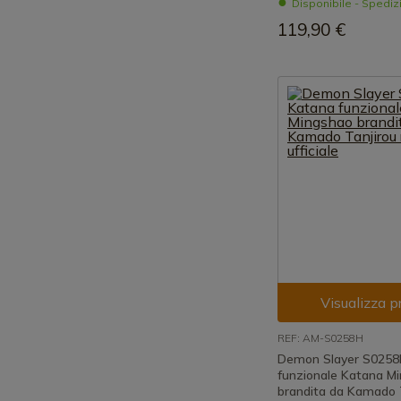
Disponibile - Spedi
119,90 €
Visualizza p
REF: AM-S0258H
Demon Slayer S0258
funzionale Katana M
brandita da Kamado T