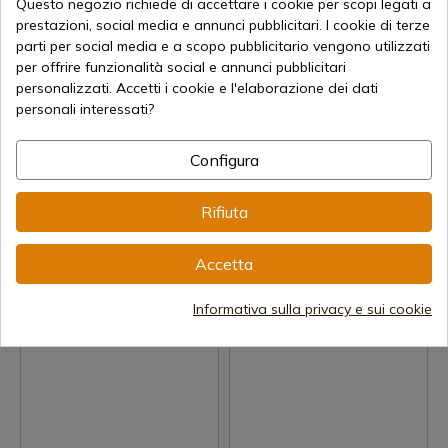
Questo negozio richiede di accettare i cookie per scopi legati a
prestazioni, social media e annunci pubblicitari. I cookie di terze
parti per social media e a scopo pubblicitario vengono utilizzati
per offrire funzionalità social e annunci pubblicitari
personalizzati. Accetti i cookie e l'elaborazione dei dati
personali interessati?
Visualizza prodotto
Visualizza prodotto
Configura
REF: 30003
REF: 30001
MUTANDINE IN PILE
MUTANDINE POLARE
Rifiuta
BARBARO 30003
BARBARA 30001
Spedizione in 7-15 giorni
Spedizione in 7-15 giorni
Accetta
2,20 €
2,20 €
Informativa sulla privacy e sui cookie