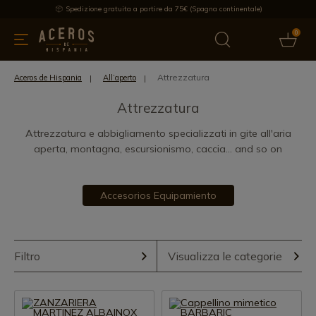
Spedizione gratuita a partire da 75€ (Spagna continentale)
0
da cucina
Offre
Ultime notizie
Venduti
Marche
Note
Attrezzatura
Aceros de Hispania
All’aperto
Attrezzatura
Attrezzatura e abbigliamento specializzati in gite all'aria
aperta, montagna, escursionismo, caccia... and so on
Accesorios Equipamiento
Filtro
Visualizza le categorie