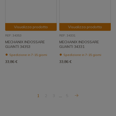
Visualizza prodotto
Visualizza prodotto
REF: 34353
REF: 34331
MECHANIX INDOSSARE
MECHANIX INDOSSARE
GUANTI 34353
GUANTI 34331
Spedizione in 7-15 giorni
Spedizione in 7-15 giorni
33,86 €
33,86 €
1
2
3
…
5