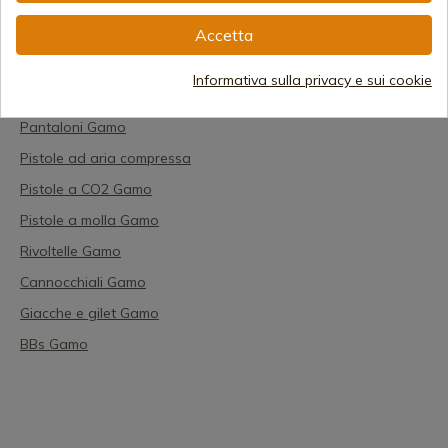
Carabine Pcp gamo
Accetta
Carabine a pistone gamo
Obiettivi Gamo
Informativa sulla privacy e sui cookie
Abbigliamento Gamo
Pantaloni Gamo
Pistole ad aria compressa
Pistole a CO2 Gamo
Pistole a molla Gamo
Rivoltelle Gamo
Cannocchiali Gamo
Giacche e gilet Gamo
BBs Gamo