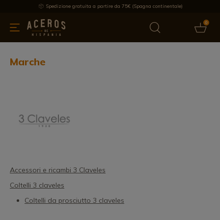
Spedizione gratuita a partire da 75€ (Spagna continentale)
0
da cucina
Offre
Ultime notizie
Venduti
Marche
Note
Marche
Accessori e ricambi 3 Claveles
Coltelli 3 claveles
Coltelli da prosciutto 3 claveles