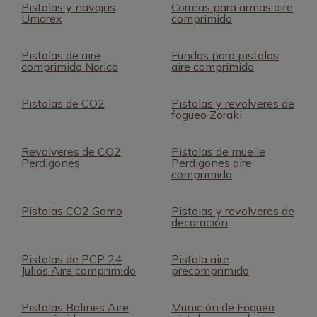
Pistolas y navajas
Correas para armas aire
Umarex
comprimido
Pistolas de aire
Fundas para pistolas
comprimido Norica
aire comprimido
Pistolas de CO2
Pistolas y revolveres de
fogueo Zoraki
Revolveres de CO2
Pistolas de muelle
Perdigones
Perdigones aire
comprimido
Pistolas CO2 Gamo
Pistolas y revolveres de
decoración
Pistolas de PCP 24
Pistola aire
Julios Aire comprimido
precomprimido
Pistolas Balines Aire
Munición de Fogueo