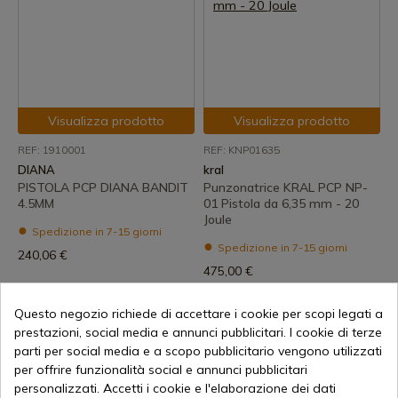
Visualizza prodotto
Visualizza prodotto
REF: 1910001
REF: KNP01635
DIANA
kral
PISTOLA PCP DIANA BANDIT
Punzonatrice KRAL PCP NP-
4.5MM
01 Pistola da 6,35 mm - 20
Joule
Spedizione in 7-15 giorni
Spedizione in 7-15 giorni
240,06 €
475,00 €
Questo negozio richiede di accettare i cookie per scopi legati a
prestazioni, social media e annunci pubblicitari. I cookie di terze
parti per social media e a scopo pubblicitario vengono utilizzati
per offrire funzionalità social e annunci pubblicitari
personalizzati. Accetti i cookie e l'elaborazione dei dati