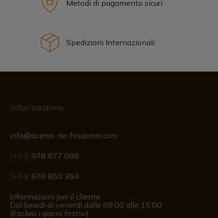
Metodi di pagamento sicuri
Spedizioni Internazionali
Informazione
info@aceros-de-hispania.com
(+34)
978 877 088
(+34)
676 850 364
Informazioni per il cliente
Dal lunedì al venerdì dalle 09:00 alle 15:00
(Esclusi i giorni festivi)