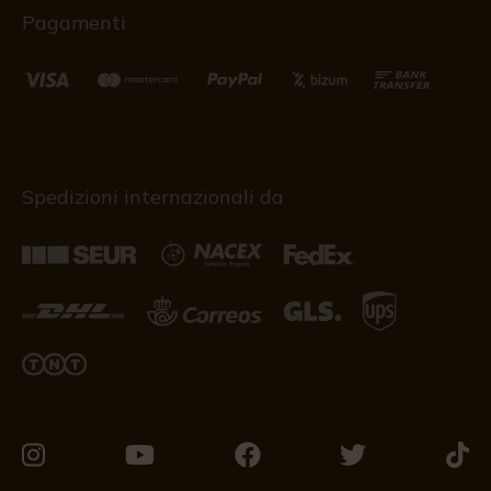
Pagamenti
Spedizioni internazionali da
Vieni
Vieni
Vieni
Vieni
Vieni