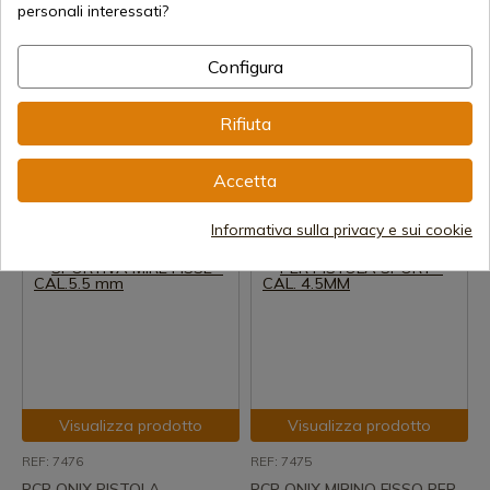
personali interessati?
Visualizza prodotto
Visualizza prodotto
Configura
REF: KNP0155
REF: KNP0145
Punzonatrice KRAL PCP NP-
Punzonatrice KRAL PCP NP-
Rifiuta
01 Cannone da 5,5 mm - 20
01 Pistola da 4,5 mm - 20
Joule
Joule
Accetta
Spedizione in 7-15 giorni
Spedizione in 7-15 giorni
475,00 €
490,00 €
Informativa sulla privacy e sui cookie
Visualizza prodotto
Visualizza prodotto
REF: 7476
REF: 7475
PCP ONIX PISTOLA
PCP ONIX MIRINO FISSO PER