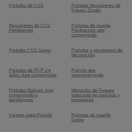
Pistolas de CO2
Pistolas Revolveres de
fogueo Zoraki
Revolveres de CO2
Pistolas de muelle
Perdigones
Perdigones aire
comprimido
Pistolas CO2 Gamo
Pistolas y revolveres de
decoración
Pistolas de PCP 24
Pistola aire
Julios Aire comprimido
precomprimido
Pistolas Balines Aire
Munición de Fogueo
comprimido y
para usar en pistolas y
perdigones
revolveres
Visores para Pistola
Pistolas de muella
Gamo