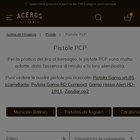
Spedizione gratuita a partire da 75€ (Spagna continentale)
0
da cucina
Offre
Ultime notizie
Venduti
Marche
Note
Pistole PCP
Aceros de Hispania
Pistole
Pistole PCP
Per la pratica del tiro al bersaglio, le pistole PCP sono molto
adatte, data l'assenza di rinculo e la loro silenziosità.
Puoi vedere le nostre pistole più ricercate:
Pistola Gamo pt-85
scarrellante
,
Pistola Gamo RD Compact
,
Gamo rossa Alert RD-
1911
,
Zandar cp2
Munición Balines
Pistolas de fogueo
Carabina
Filtro
Visualizza le categorie