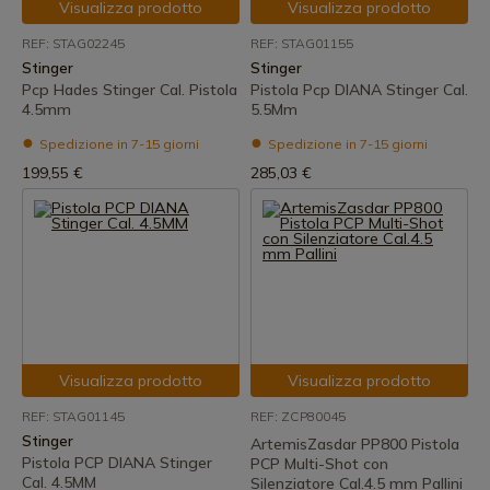
Visualizza prodotto
Visualizza prodotto
REF: STAG02245
REF: STAG01155
Stinger
Stinger
Pcp Hades Stinger Cal. Pistola
Pistola Pcp DIANA Stinger Cal.
4.5mm
5.5Mm
Spedizione in 7-15 giorni
Spedizione in 7-15 giorni
199,55 €
285,03 €
Visualizza prodotto
Visualizza prodotto
REF: STAG01145
REF: ZCP80045
Stinger
ArtemisZasdar PP800 Pistola
Pistola PCP DIANA Stinger
PCP Multi-Shot con
Cal. 4.5MM
Silenziatore Cal.4.5 mm Pallini