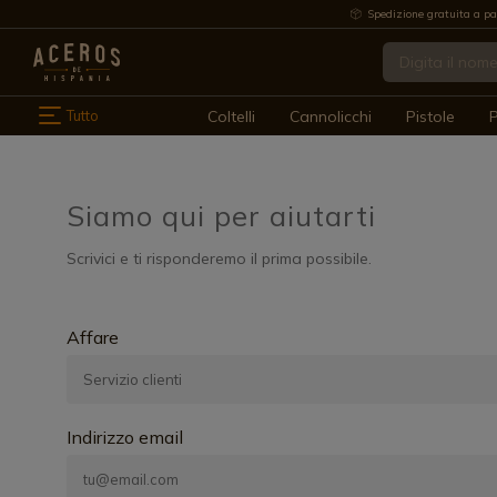
Spedizione gratuita a pa
Tutto
Coltelli
Cannolicchi
Pistole
P
Siamo qui per aiutarti
Scrivici e ti risponderemo il prima possibile.
Affare
Indirizzo email