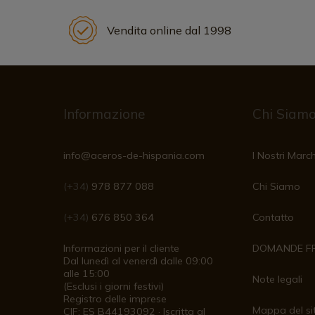
Vendita online dal 1998
Informazione
Chi Siam
info@aceros-de-hispania.com
I Nostri March
(+34)
978 877 088
Chi Siamo
(+34)
676 850 364
Contatto
Informazioni per il cliente
DOMANDE F
Dal lunedì al venerdì dalle 09:00
alle 15:00
Note legali
(Esclusi i giorni festivi)
Registro delle imprese
Mappa del si
CIF: ES B44193092 · Iscritta al