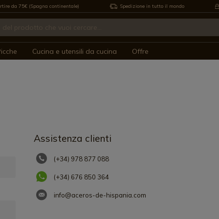
rtire da 75€ (Spagna continentale)
Spedizione in tutto il mondo
icche
Cucina e utensili da cucina
Offre
Assistenza clienti
(+34) 978 877 088
(+34) 676 850 364
info@aceros-de-hispania.com