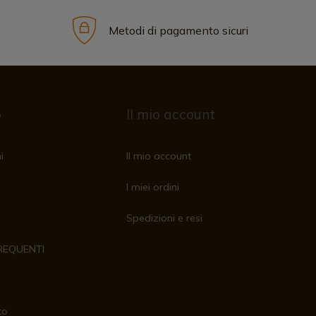
Metodi di pagamento sicuri
o
Il mio account
i
Il mio account
I miei ordini
Spedizioni e resi
REQUENTI
to