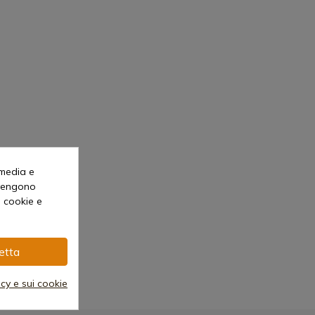
 media e
o vengono
i cookie e
etta
acy e sui cookie