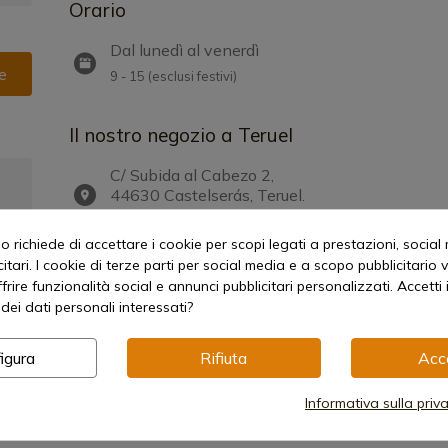
Orario
Dal lunedì al venerdì
le
9 - 15 (esclusi festivi)
Il nostro negozio a Teruel
C/ Subida al Cabezo 2,
44630 Castelserás, Teruel.
Spagna
 richiede di accettare i cookie per scopi legati a prestazioni, social
a
itari. I cookie di terze parti per social media e a scopo pubblicitari
offrire funzionalità social e annunci pubblicitari personalizzati. Accetti 
dei dati personali interessati?
igura
Rifiuta
Acc
Informativa sulla priv