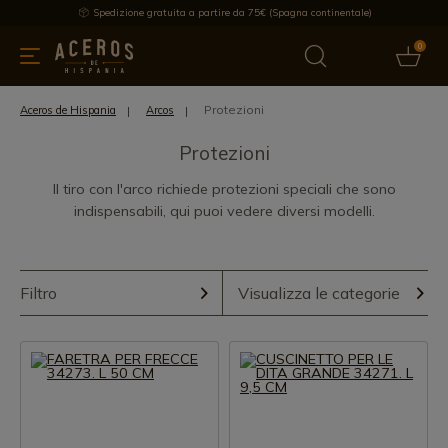
Spedizione gratuita a partire da 75€ (Spagna continentale)
0
da cucina
Offre
Ultime notizie
Venduti
Marche
Note
Protezioni
Aceros de Hispania
Arcos
Protezioni
Il tiro con l'arco richiede protezioni speciali che sono
indispensabili, qui puoi vedere diversi modelli.
Filtro
Visualizza le categorie