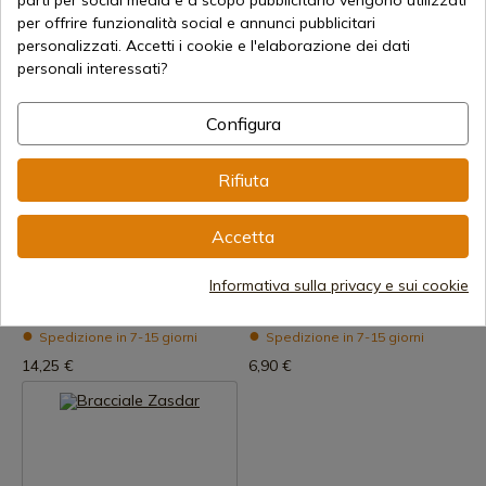
parti per social media e a scopo pubblicitario vengono utilizzati
Spedizione in 7-15 giorni
Spedizione in 7-15 giorni
per offrire funzionalità social e annunci pubblicitari
13,20 €
5,20 €
personalizzati. Accetti i cookie e l'elaborazione dei dati
personali interessati?
Configura
Rifiuta
Accetta
Visualizza prodotto
Visualizza prodotto
REF: 12505
REF: 12501
Informativa sulla privacy e sui cookie
Bracciale Zasdar 13
Braccialetto di plastica Zasdar
Spedizione in 7-15 giorni
Spedizione in 7-15 giorni
14,25 €
6,90 €