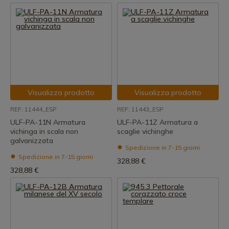
Visualizza prodotto
Visualizza prodotto
REF: 11444_ESP
REF: 11443_ESP
ULF-PA-11N Armatura
ULF-PA-11Z Armatura a
vichinga in scala non
scaglie vichinghe
galvanizzata
Spedizione in 7-15 giorni
Spedizione in 7-15 giorni
328,88 €
328,88 €