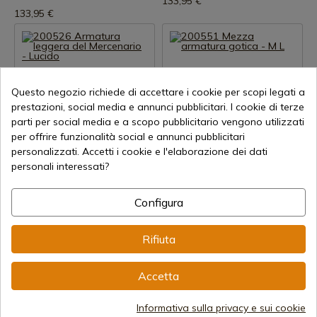
133,95 €
133,95 €
Questo negozio richiede di accettare i cookie per scopi legati a
prestazioni, social media e annunci pubblicitari. I cookie di terze
parti per social media e a scopo pubblicitario vengono utilizzati
per offrire funzionalità social e annunci pubblicitari
Visualizza prodotto
Visualizza prodotto
personalizzati. Accetti i cookie e l'elaborazione dei dati
personali interessati?
REF: 11367_ESP
REF: 11366_ESP
200526 Armatura leggera del
200551 Mezza armatura
Mercenario - Lucido
Configura
gotica - M L
Spedizione in 7-15 giorni
Spedizione in 7-15 giorni
Rifiuta
85,78 €
433,66 €
Accetta
Informativa sulla privacy e sui cookie