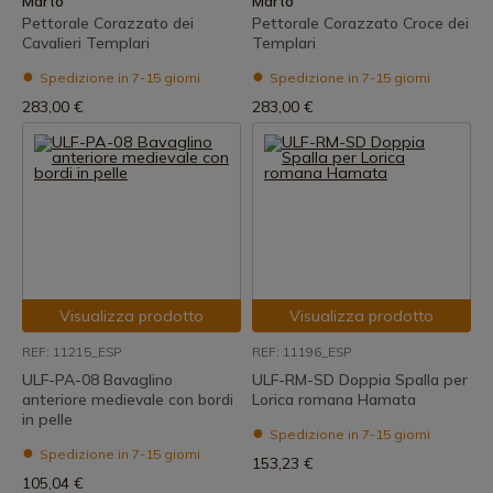
Marto
Marto
Pettorale Corazzato dei
Pettorale Corazzato Croce dei
Cavalieri Templari
Templari
Spedizione in 7-15 giorni
Spedizione in 7-15 giorni
283,00 €
283,00 €
Visualizza prodotto
Visualizza prodotto
REF: 11215_ESP
REF: 11196_ESP
ULF-PA-08 Bavaglino
ULF-RM-SD Doppia Spalla per
anteriore medievale con bordi
Lorica romana Hamata
in pelle
Spedizione in 7-15 giorni
Spedizione in 7-15 giorni
153,23 €
105,04 €