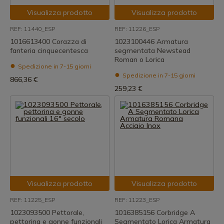
Visualizza prodotto
Visualizza prodotto
REF: 11440_ESP
REF: 11226_ESP
1016613400 Corazza di
1023100446 Armatura
fanteria cinquecentesca
segmentata Newstead
Roman o Lorica
Spedizione in 7-15 giorni
Spedizione in 7-15 giorni
866,36 €
259,23 €
Visualizza prodotto
Visualizza prodotto
REF: 11225_ESP
REF: 11223_ESP
1023093500 Pettorale,
1016385156 Corbridge A
pettorina e gonne funzionali
Segmentato Lorica Armatura