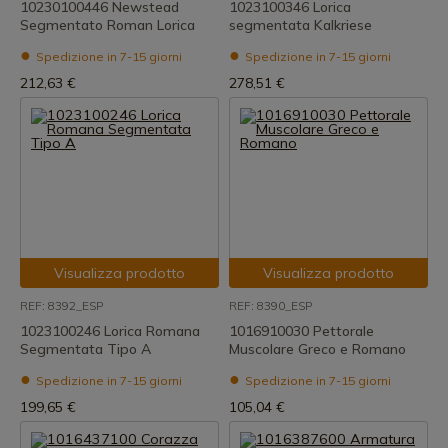
10230100446 Newstead
1023100346 Lorica
Segmentato Roman Lorica
segmentata Kalkriese
Spedizione in 7-15 giorni
Spedizione in 7-15 giorni
212,63 €
278,51 €
Visualizza prodotto
Visualizza prodotto
REF: 8392_ESP
REF: 8390_ESP
1023100246 Lorica Romana
1016910030 Pettorale
Segmentata Tipo A
Muscolare Greco e Romano
Spedizione in 7-15 giorni
Spedizione in 7-15 giorni
199,65 €
105,04 €