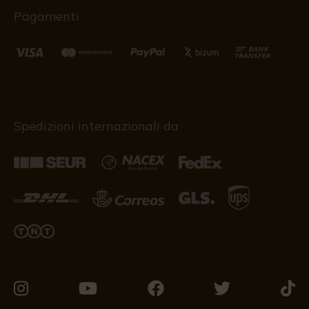
Pagamenti
Spedizioni internazionali da
Vieni
Vieni
Vieni
Vieni
Vieni