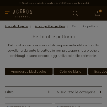
Spedizione gratuita a partire da 75€ (Spagna continentale)
0
da cucina
Offre
Ultime notizie
Venduti
Marche
Note
Pettorali e pettorali
Aceros de Hispania
Articoli per il tempo libero
Pettorali e pettorali
Pettorali e corazze sono stati ampiamente utilizzati dalla
cavalleria durante le battaglie per proteggersi da picche e
archibugi, e sono ancora oggi utilizzati nelle cerimonie.
Armaduras Medievales
Cota de Malla
Escudo
Filtro
Visualizza le categorie