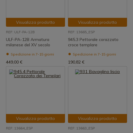
Visualizza prodotto
Visualizza prodotto
REF: ULF-PA-12B
REF: 13665_ESP
ULF-PA-12B Armatura
945.3 Pettorale corazzato
milanese del XV secolo
croce templare
Spedizione in 7-15 giorni
Spedizione in 7-15 giorni
449,00 €
190,82 €
Visualizza prodotto
Visualizza prodotto
REF: 13664_ESP
REF: 13663_ESP