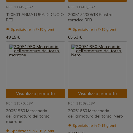
REF: 11419_ESP
REF: 11418_ESP
120501 ARMATURA DI CUOIO
200517 200518 Piastra
RFB
toracica RFB
Spedizione in 7-15 giorni
Spedizione in 7-15 giorni
49,15 €
65,53 €
Visualizza prodotto
Visualizza prodotto
REF: 11370_ESP
REF: 11369_ESP
20051950 Mercenario
20051650 Mercenario
dell'armatura del torso.
dell'armatura del torso. Nero
marrone
Spedizione in 7-15 giorni
Spedizione in 7-15 giorni