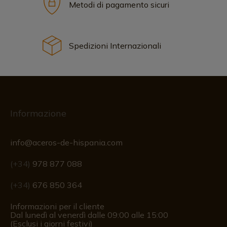
Metodi di pagamento sicuri
Spedizioni Internazionali
Informazione
info@aceros-de-hispania.com
(+34)
978 877 088
(+34)
676 850 364
Informazioni per il cliente
Dal lunedì al venerdì dalle 09:00 alle 15:00
(Esclusi i giorni festivi)