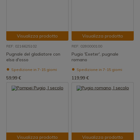
Visualizza prodotto
Visualizza prodotto
REF: 0216625102
REF: 0280000100
Pugnale del gladiatore con
Pugio 'Exeter', pugnale
elsa d'osso
romano
Spedizione in 7-15 giorni
Spedizione in 7-15 giorni
59,99 €
119,99 €
Visualizza prodotto
Visualizza prodotto