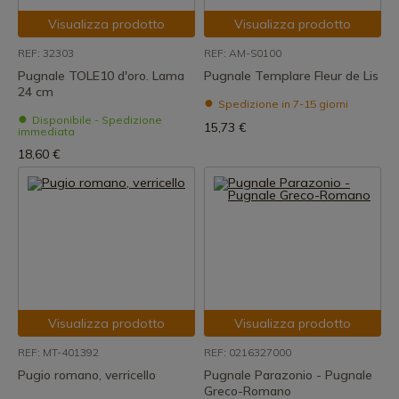
Visualizza prodotto
Visualizza prodotto
REF: 32303
REF: AM-S0100
Pugnale TOLE10 d'oro. Lama
Pugnale Templare Fleur de Lis
24 cm
Spedizione in 7-15 giorni
Disponibile - Spedizione
15,73 €
immediata
18,60 €
Visualizza prodotto
Visualizza prodotto
REF: MT-401392
REF: 0216327000
Pugio romano, verricello
Pugnale Parazonio - Pugnale
Greco-Romano