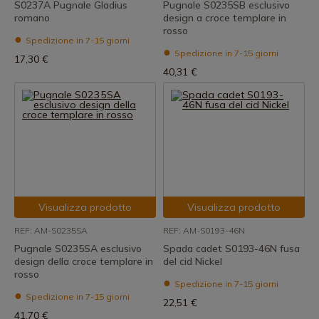
S0237A Pugnale Gladius
Pugnale S0235SB esclusivo
romano
design a croce templare in
rosso
Spedizione in 7-15 giorni
Spedizione in 7-15 giorni
17,30 €
40,31 €
Visualizza prodotto
Visualizza prodotto
REF: AM-S0235SA
REF: AM-S0193-46N
Pugnale S0235SA esclusivo
Spada cadet S0193-46N fusa
design della croce templare in
del cid Nickel
rosso
Spedizione in 7-15 giorni
Spedizione in 7-15 giorni
22,51 €
41,70 €