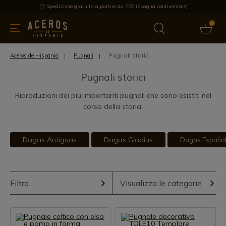
Spedizione gratuita a partire da 75€ (Spagna continentale)
0
da cucina
Offre
Ultime notizie
Venduti
Marche
Note
Pugnali storici
Aceros de Hispania
Pugnali
Pugnali storici
Riproduzioni dei più importanti pugnali che sono esistiti nel
corso della storia.
Dagas Antiguas
Dagas Gladius
Dagas Españo
Filtro
Visualizza le categorie