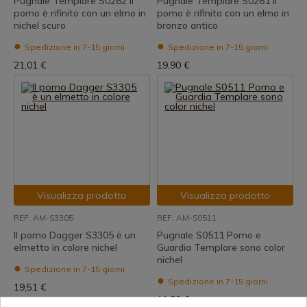
Pugnale Templare S0262 il
Pugnale Templare S0261 il
pomo è rifinito con un elmo in
pomo è rifinito con un elmo in
nichel scuro
bronzo antico
Spedizione in 7-15 giorni
Spedizione in 7-15 giorni
21,01 €
19,90 €
Visualizza prodotto
Visualizza prodotto
REF: AM-S3305
REF: AM-S0511
Il pomo Dagger S3305 è un
Pugnale S0511 Pomo e
elmetto in colore nichel
Guardia Templare sono color
nichel
Spedizione in 7-15 giorni
Spedizione in 7-15 giorni
19,51 €
11,89 €