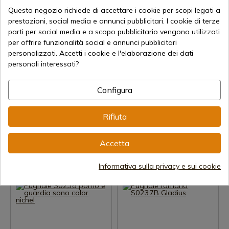
Questo negozio richiede di accettare i cookie per scopi legati a
prestazioni, social media e annunci pubblicitari. I cookie di terze
parti per social media e a scopo pubblicitario vengono utilizzati
per offrire funzionalità social e annunci pubblicitari
personalizzati. Accetti i cookie e l'elaborazione dei dati
personali interessati?
Configura
Visualizza prodotto
Visualizza prodotto
REF: AM-S0510
REF: AM-S0509
Rifiuta
Il pugnale S0510 Templar
Pugnale S0509 pomo e
Pommel contiene la faccia in
guardia sono color nichel
nichel
Accetta
Spedizione in 7-15 giorni
Spedizione in 7-15 giorni
16,00 €
Informativa sulla privacy e sui cookie
11,89 €