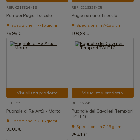
REF: 0216326415
REF: 0216326405
Pompei Pugio, I secolo
Pugio romano, I secolo
Spedizione in 7-15 giorni
Spedizione in 7-15 giorni
79,99 €
109,99 €
Visualizza prodotto
Visualizza prodotto
REF: 739
REF: 32741
Pugnale di Re Artù - Marto
Pugnale dei Cavalieri Templari
TOLE10
Spedizione in 7-15 giorni
Spedizione in 7-15 giorni
90,00 €
25,41 €