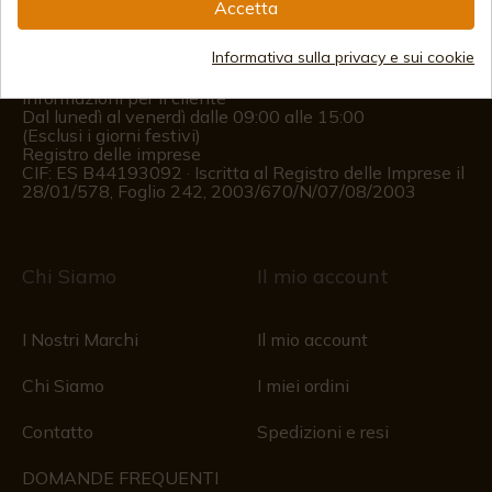
(+34)
978 877 088
Accetta
(+34)
676 850 364
Informativa sulla privacy e sui cookie
Informazioni per il cliente
Dal lunedì al venerdì dalle 09:00 alle 15:00
(Esclusi i giorni festivi)
Registro delle imprese
CIF: ES B44193092 · Iscritta al Registro delle Imprese il
28/01/578, Foglio 242, 2003/670/N/07/08/2003
Chi Siamo
Il mio account
I Nostri Marchi
Il mio account
Chi Siamo
I miei ordini
Contatto
Spedizioni e resi
DOMANDE FREQUENTI