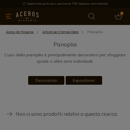
Spedizione gratuita a partire da 75€ (Spagna continentale)
0
da cucina
Offre
Ultime notizie
Venduti
Marche
Note
Panoplia
Aceros de Hispania
Articoli per il tempo libero
Panoplia
L'uso della panoplia è principalmente decorativo per sfoggiare
spade o altre armi individuali.
Decoración
Expositores
Non ci sono prodotti relativi a questa ricerca.