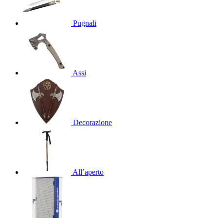
Pugnali
Assi
Decorazione
All’aperto