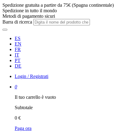
Spedizione gratuita a partire da 75€ (Spagna continentale)
Spedizione in tutto il mondo
Metodi di pagamento sicuri
Barra di ricerca
ES
EN
FR
IT
PT
DE
Login / Registrati
0
Il tuo carrello è vuoto
Subtotale
0 €
Paga ora