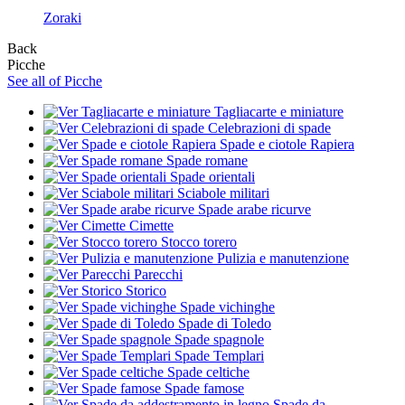
Zoraki
Back
Picche
See all of Picche
Tagliacarte e miniature
Celebrazioni di spade
Spade e ciotole Rapiera
Spade romane
Spade orientali
Sciabole militari
Spade arabe ricurve
Cimette
Stocco torero
Pulizia e manutenzione
Parecchi
Storico
Spade vichinghe
Spade di Toledo
Spade spagnole
Spade Templari
Spade celtiche
Spade famose
Spade da