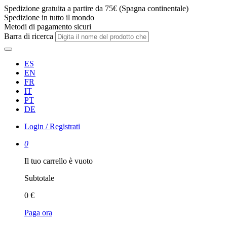
Spedizione gratuita a partire da 75€ (Spagna continentale)
Spedizione in tutto il mondo
Metodi di pagamento sicuri
Barra di ricerca
ES
EN
FR
IT
PT
DE
Login / Registrati
0
Il tuo carrello è vuoto
Subtotale
0 €
Paga ora