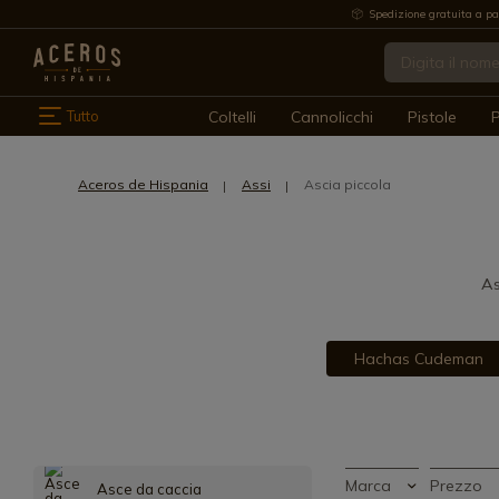
Spedizione gratuita a pa
Tutto
Coltelli
Cannolicchi
Pistole
P
Aceros de Hispania
Assi
Ascia piccola
As
Hachas Cudeman
Marca
Prezzo
Asce da caccia