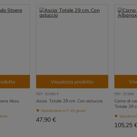
rodotto
Visualizza prodotto
Vis
REF: 32366-F
REF: 32366
oera Aksu
Ascia. Totale 29 cm. Con astuccio
Corno di ce
Totale 29 
Spedizione in 7-15 giorni
iorni
Spedizione
47,90 €
105,25 