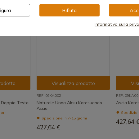
igura
Rifiuta
Acc
Informativa sulla priv
rodotto
Visualizza prodotto
Vis
REF: 09KA002
REF: 09KA00
 Doppia Testa
Naturale Unna Aksu Karesuando
Ascia Kare
Ascia
iorni
Spedizione
Spedizione in 7-15 giorni
427,64 
427,64 €