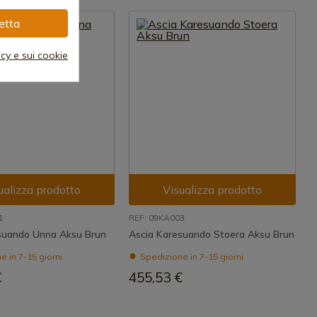
etta
acy e sui cookie
ualizza prodotto
Visualizza prodotto
1
REF: 09KA003
suando Unna Aksu Brun
Ascia Karesuando Stoera Aksu Brun
 in 7-15 giorni
Spedizione in 7-15 giorni
€
455,53 €