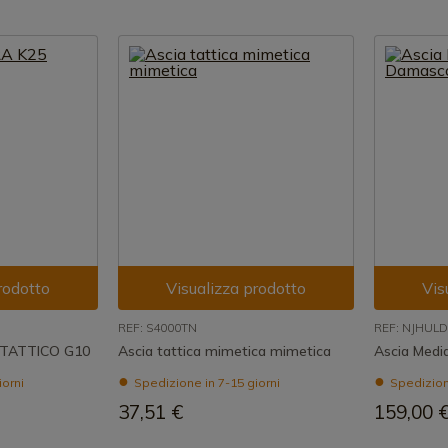
rodotto
Visualizza prodotto
Vis
REF: S4000TN
REF: NJHUL
 TATTICO G10
Ascia tattica mimetica mimetica
Ascia Medi
iorni
Spedizione in 7-15 giorni
Spedizione
37,51 €
159,00 