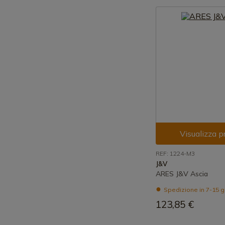
Visualizza p
REF: 1224-M3
J&V
ARES J&V Ascia
Spedizione in 7-15 g
123,85 €