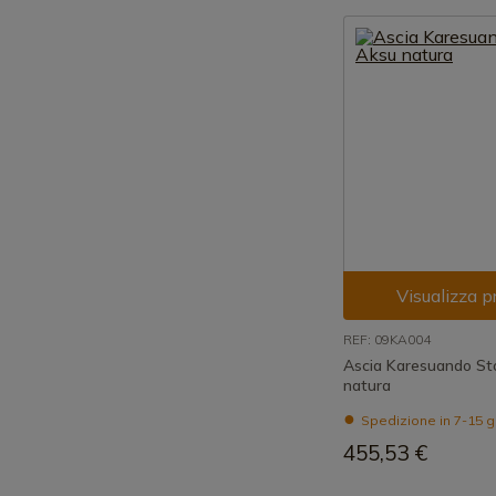
Visualizza p
REF: 09KA004
Ascia Karesuando St
natura
Spedizione in 7-15 g
455,53 €