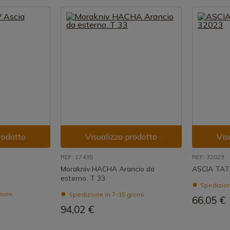
rodotto
Visualizza prodotto
Vis
REF: 17435
REF: 32023
Morakniv HACHA Arancio da
ASCIA TAT
esterno. T 33
Spedizione
iorni
Spedizione in 7-15 giorni
66,05 €
94,02 €