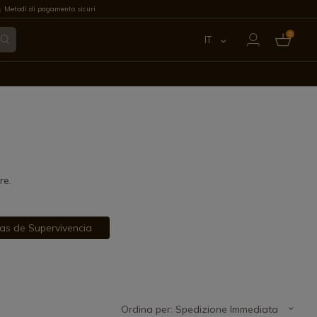
Metodi di pagamento sicuri
0
IT
ES
EN
FR
PT
re.
DE
as de Supervivencia
Ordina per: Spedizione Immediata