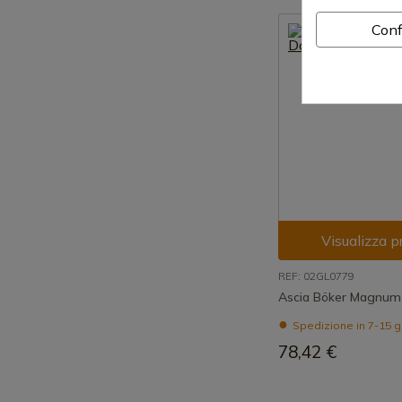
Conf
Visualizza p
REF: 02GL0779
Ascia Böker Magnum
Spedizione in 7-15 g
78,42 €