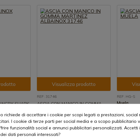
rodotto
Visualizza prodotto
Vis
REF: 31746
REF: HG-S
Muela
 ANGRY SHARK
ASCIA CON MANICO IN GOMMA
ASCIA DA 
MARTINEZ ALBAINOX 31746
iorni
 richiede di accettare i cookie per scopi legati a prestazioni, social
Spedizione
Spedizione in 7-15 giorni
itari. I cookie di terze parti per social media e a scopo pubblicitari
84,96 €
26,31 €
offrire funzionalità social e annunci pubblicitari personalizzati. Accetti 
dei dati personali interessati?