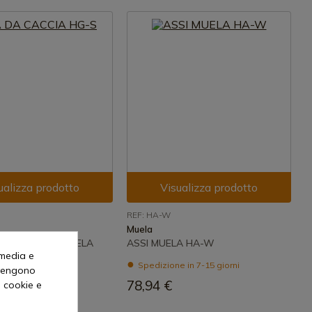
ualizza prodotto
Visualizza prodotto
REF: HA-W
Muela
CACCIA HG-S MUELA
ASSI MUELA HA-W
 media e
 in 7-15 giorni
Spedizione in 7-15 giorni
o vengono
78,94 €
i cookie e