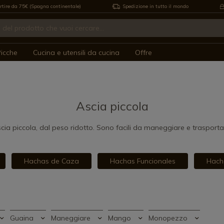
rtire da 75€ (Spagna continentale)
Spedizione in tutto il mondo
icche
Cucina e utensili da cucina
Offre
Ascia piccola
cia piccola, dal peso ridotto. Sono facili da maneggiare e trasporta
Hachas de Caza
Hachas Funcionales
Hach
Guaina
Maneggiare
Mango
Monopezzo