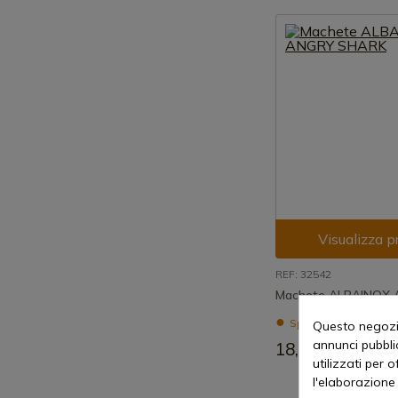
Visualizza p
REF: 32542
Machete ALBAINOX
Spedizione in 7-15 g
Questo negozio
annunci pubblic
18,88 €
utilizzati per 
l'elaborazione 