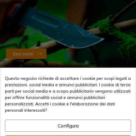
See more
Blog specializzato in tutti i tipi di
Questo negozio richiede di accettare i cookie per scopi legati a
prestazioni, social media e annunci pubblicitari. I cookie di terze
coltelli di produzione spagnola e
parti per social media e a scopo pubblicitario vengono utilizzati
per offrire funzionalità social e annunci pubblicitari
molto altro
personalizzati. Accetti i cookie e l'elaborazione dei dati
personali interessati?
Configura