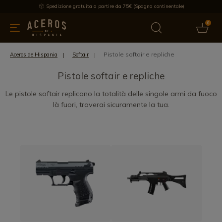
Spedizione gratuita a partire da 75€ (Spagna continentale)
0
da cucina
Offre
Ultime notizie
Venduti
Marche
Note
Pistole softair e repliche
Aceros de Hispania
Softair
Pistole softair e repliche
Le pistole softair replicano la totalità delle singole armi da fuoco
là fuori, troverai sicuramente la tua.