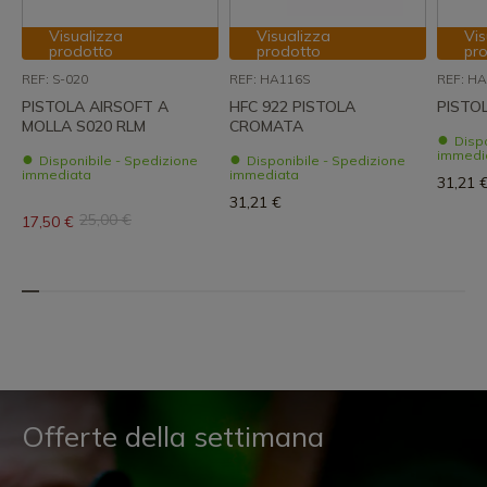
Visualizza
Visualizza
Vis
prodotto
prodotto
pr
REF: S-020
REF: HA116S
REF: H
PISTOLA AIRSOFT A
HFC 922 PISTOLA
PISTO
MOLLA S020 RLM
CROMATA
Disp
immedi
Disponibile - Spedizione
Disponibile - Spedizione
immediata
immediata
31,21 
31,21 €
25,00 €
17,50 €
Offerte della settimana