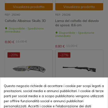
Visualizza prodotto
Visualizza prodotto
REF: 25040
REF: 25036
Coltello Albainox Skulls 3D
Lama del coltello del diavolo
da sposa: 8,6 cm
Disponibile - Spedizione
immediata
Disponibile - Spedizione
immediata
11,00 €
8,80 €
11,00 €
8,80 €
-20%
-27%
Questo negozio richiede di accettare i cookie per scopi legati a
prestazioni, social media e annunci pubblicitari. I cookie di terze
Visualizza prodotto
Visualizza prodotto
parti per social media e a scopo pubblicitario vengono utilizzati
REF: 25124
REF: 611007255
per offrire funzionalità social e annunci pubblicitari
Gamo
personalizzati. Accetti i cookie e l'elaborazione dei dati
Coltello d'acciaio "Volti di