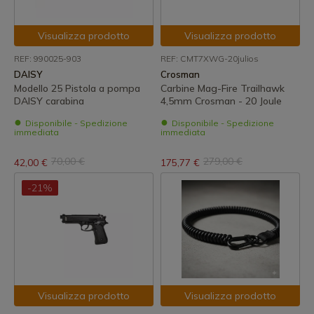
Visualizza prodotto
Visualizza prodotto
REF: 990025-903
REF: CMT7XWG-20julios
DAISY
Crosman
Modello 25 Pistola a pompa
Carbine Mag-Fire Trailhawk
DAISY carabina
4,5mm Crosman - 20 Joule
Disponibile - Spedizione
Disponibile - Spedizione
immediata
immediata
70,00 €
279,00 €
42,00 €
175,77 €
-21%
Visualizza prodotto
Visualizza prodotto