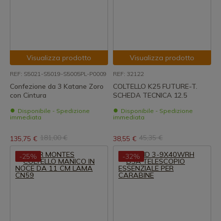
Visualizza prodotto
Visualizza prodotto
REF: S5021-S5019-S5005PL-P0009
REF: 32122
Confezione da 3 Katane Zoro
COLTELLO K25 FUTURE-T.
con Cintura
SCHEDA TECNICA 12.5
Disponibile - Spedizione
Disponibile - Spedizione
immediata
immediata
181,00 €
45,35 €
135,75 €
38,55 €
-25%
-32%