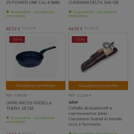
35 POWER LINE CAL.4.5MM
CUDEMAN DELTA 344-GB
Disponibile - Spedizione
Disponibile - Spedizione
immediata
immediata
70,20 €
55,00 €
40,72 €
44,00 €
-55%
-25%
Visualizza prodotto
Visualizza prodotto
REF: 718100
REF: CL124-P
Joker
OFFRI ARCOS PADELLA
Coltello da bushcraft e
THERA 18 CM
sopravvivenza Joker
Disponibile - Spedizione
Cacciatore Scandi in betulla
immediata
ricca e ferrocerio
Disponibile - Spedizione