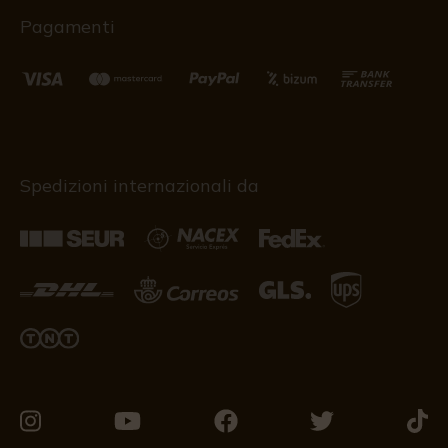
Pagamenti
Spedizioni internazionali da
Vieni
Vieni
Vieni
Vieni
Vieni