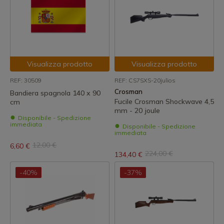
Visualizza prodotto
Visualizza prodotto
REF: 30509
REF: CS7SXS-20julios
Crosman
Bandiera spagnola 140 x 90
Fucile Crosman Shockwave 4,5
cm
mm - 20 joule
Disponibile - Spedizione
immediata
Disponibile - Spedizione
immediata
12,00 €
6,60 €
224,00 €
134,40 €
-40%
-37%