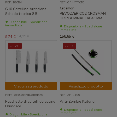
REF: 18054
REF: CR44TTKTG
Crosman
G10 Coltellino Arancione.
REVOLVER CO2 CROSMAN
Scheda tecnica 8.5
TRIPLA MINACCIA 4,5MM
Disponibile - Spedizione
immediata
Disponibile - Spedizione
immediata
14,99 €
158,65 €
9,74 €
-15%
-25%
Visualizza prodotto
Visualizza prodotto
REF: PackCocinaDamasco
REF: ZH-1199
Pacchetto di coltelli da cucina
Anti-Zombie Katana
Damasco
Disponibile - Spedizione
immediata
Disponibile - Spedizione