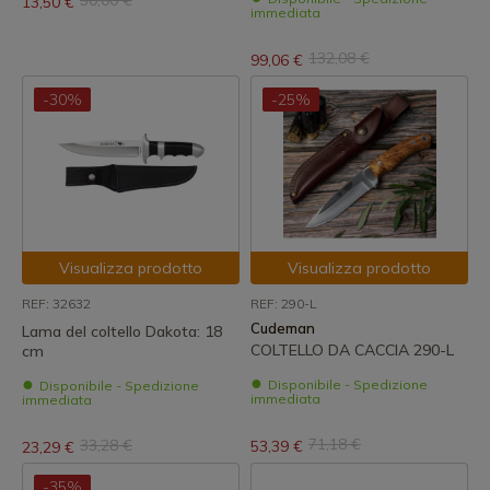
30,00 €
13,50 €
immediata
132,08 €
99,06 €
-30%
-25%
Visualizza prodotto
Visualizza prodotto
REF: 32632
REF: 290-L
Cudeman
Lama del coltello Dakota: 18
COLTELLO DA CACCIA 290-L
cm
Disponibile - Spedizione
Disponibile - Spedizione
immediata
immediata
71,18 €
33,28 €
53,39 €
23,29 €
-35%