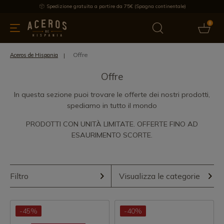
Spedizione gratuita a partire da 75€ (Spagna continentale)
0
da cucina
Offre
Ultime notizie
Venduti
Marche
Note
Offre
Aceros de Hispania
Offre
In questa sezione puoi trovare le offerte dei nostri prodotti,
spediamo in tutto il mondo
PRODOTTI CON UNITÀ LIMITATE. OFFERTE FINO AD
ESAURIMENTO SCORTE.
Filtro
Visualizza le categorie
-45%
-40%