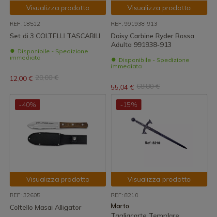
Visualizza prodotto
Visualizza prodotto
REF: 18512
REF: 991938-913
Set di 3 COLTELLI TASCABILI
Daisy Carbine Ryder Rossa
Adulta 991938-913
Disponibile - Spedizione
immediata
Disponibile - Spedizione
immediata
20,00 €
12,00 €
68,80 €
55,04 €
-40%
-15%
Visualizza prodotto
Visualizza prodotto
REF: 32605
REF: 8210
Marto
Coltello Masai Alligator
Tagliacarte Templare