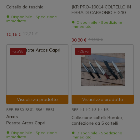
Coltello da teschio
JKR PRO-10014 COLTELLO IN
FIBRA DI CARBONIO E G10
Disponibile - Spedizione
immediata
Disponibile - Spedizione
immediata
12,71 €
10,16 €
44,00 €
30,80 €
-25%
-25%
Visualizza prodotto
Visualizza prodotto
REF: 5860-5861-5864-5851
REF: h1-h2-h3-h4-h5
Arcos
Collezione coltelli Rambo,
Posate Arcos Capri
confezione da 5 coltelli
Disponibile - Spedizione
Disponibile - Spedizione
immediata
immediata