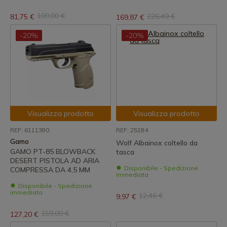
109,00 €
226,49 €
81,75 €
169,87 €
-20%
-20%
Visualizza prodotto
Visualizza prodotto
REF: 6111380
REF: 25184
Gamo
Wolf Albainox coltello da
GAMO PT-85 BLOWBACK
tasca
DESERT PISTOLA AD ARIA
Disponibile - Spedizione
COMPRESSA DA 4,5 MM
immediata
Disponibile - Spedizione
immediata
12,46 €
9,97 €
159,00 €
127,20 €