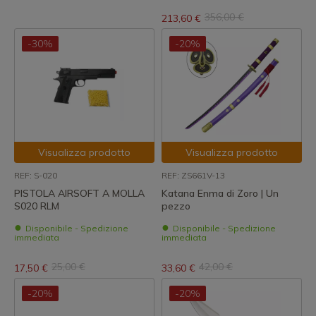
356,00 €
213,60 €
-30%
-20%
Visualizza prodotto
Visualizza prodotto
REF: S-020
REF: ZS661V-13
PISTOLA AIRSOFT A MOLLA
Katana Enma di Zoro | Un
S020 RLM
pezzo
Disponibile - Spedizione
Disponibile - Spedizione
immediata
immediata
25,00 €
42,00 €
17,50 €
33,60 €
-20%
-20%