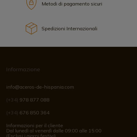
Metodi di pagamento sicuri
Spedizioni Internazionali
Informazione
info@aceros-de-hispania.com
(+34)
978 877 088
(+34)
676 850 364
Informazioni per il cliente
Dal lunedì al venerdì dalle 09:00 alle 15:00
(Esclusi i giorni festivi)