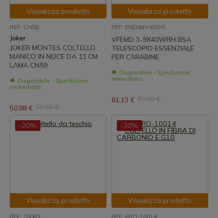
Visualizza prodotto
Visualizza prodotto
REF: CN59
REF: EMD39X40WR
Joker
VFEMD 3-9X40WRH BSA
JOKER MONTES COLTELLO
TELESCOPIO ESSENZIALE
MANICO IN NOCE DA 11 CM
PER CARABINE
LAMA CN59
Disponibile - Spedizione
immediata
Disponibile - Spedizione
immediata
89,90 €
61,13 €
67,84 €
50,88 €
-20%
-30%
Visualizza prodotto
Visualizza prodotto
REF: 25083
REF: PRO-10014