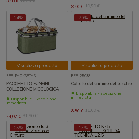
10,50 €
8,40 €
10,50 €
8,40 €
-24%
-20%
Visualizza prodotto
Visualizza prodotto
REF: PACKSETAS
REF: 25038
PACCHETTO FUNGHI -
Coltello del crimine del teschio
COLLEZIONE MICOLOGICA
Disponibile - Spedizione
immediata
Disponibile - Spedizione
immediata
11,00 €
8,80 €
31,60 €
24,02 €
-25%
-15%