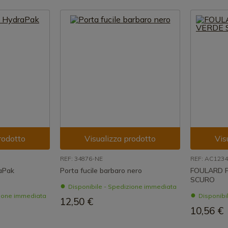
rodotto
Visualizza prodotto
Vis
REF: 34876-NE
REF: AC123
raPak
Porta fucile barbaro nero
FOULARD 
SCURO
Disponibile - Spedizione immediata
zione immediata
Disponibi
12,50 €
10,56 €