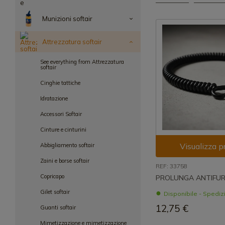
Munizioni softair
Attrezzatura softair
See everything from Attrezzatura
softair
Cinghie tattiche
Idratazione
Accessori Softair
Cinture e cinturini
Visualizza p
Abbigliamento softair
Zaini e borse softair
REF: 33758
Copricapo
PROLUNGA ANTIFU
Gilet softair
Disponibile - Spedi
12,75 €
Guanti softair
Mimetizzazione e mimetizzazione