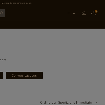
Metodi di pagamento sicuri
0
IT
ES
EN
FR
PT
port
DE
Correas tácticas
Ordina per: Spedizione Immediata