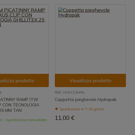
ualizza prodotto
Visualizza prodotto
8
REF: HYA713HPN
ICATINNY RAMP ITW
Coppetta pieghevole Hydrapak
P CON TECNOLOGIA
Spedizione in 7-15 giorni
 25 MM TAN
11,00 €
le - Spedizione immediata