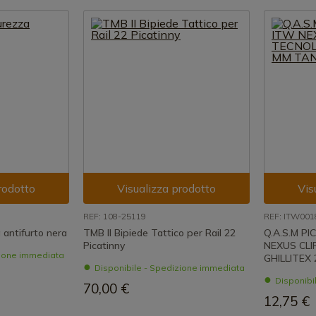
rodotto
Visualizza prodotto
Vis
REF: 108-25119
REF: ITW001
 antifurto nera
TMB II Bipiede Tattico per Rail 22
Q.A.S.M P
Picatinny
NEXUS CLI
zione immediata
GHILLITEX
Disponibile - Spedizione immediata
Disponibi
70,00 €
12,75 €