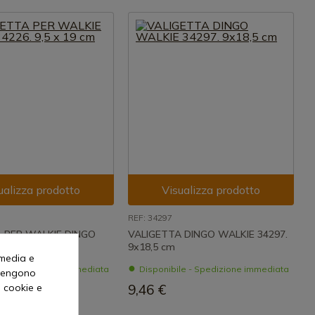
ualizza prodotto
Visualizza prodotto
REF: 34297
 PER WALKIE DINGO
VALIGETTA DINGO WALKIE 34297.
 x 19 cm
9x18,5 cm
 media e
le - Spedizione immediata
Disponibile - Spedizione immediata
o vengono
i cookie e
9,46 €