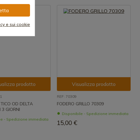
etta
acy e sui cookie
ualizza prodotto
Visualizza prodotto
41
REF: 70309
TICO OD DELTA
FODERO GRILLO 70309
 3 GIORNI
Disponibile - Spedizione immediata
le - Spedizione immediata
15,00 €