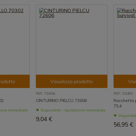
rodotto
Visualizza prodotto
Vis
REF: 72606
REF: 33085
02
CINTURINO PIELCU 72606
Racchetta p
75.4
zione immediata
Disponibile - Spedizione immediata
Disponibi
9,04 €
56,95 €