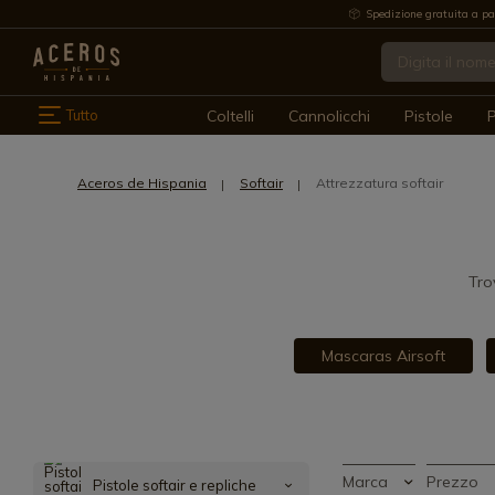
Spedizione gratuita a pa
Tutto
Coltelli
Cannolicchi
Pistole
P
Aceros de Hispania
Softair
Attrezzatura softair
Tro
Mascaras Airsoft
Marca
Prezzo
Pistole softair e repliche