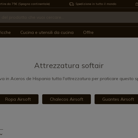
rtire da 75€ (Spagna continentale)
Spedizione in tutto il mondo
icche
Cucina e utensili da cucina
Offre
Attrezzatura softair
va in Aceros de Hispania tutta l'attrezzatura per praticare questo s
Ropa Airsoft
Chalecos Airsoft
Guantes Airsoft