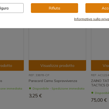
igura
Rifiuta
Acc
Informativa sulla priv
rodotto
Visualizza prodotto
Vis
REF: 33878-CP
REF: AC122
ro
Paracord Camo Sopravvivenza
ZAINO TAT
TACTICS DI
zione immediata
Disponibile - Spedizione immediata
Disponibi
3,25 €
75,00 €