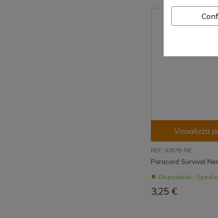
Conf
Visualizza p
REF: 33878-NE
Paracord Survival Ne
Disponibile - Spedi
3,25 €