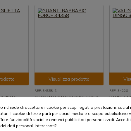
rodotto
Visualizza prodotto
Vis
REF: 34358-S
REF: 34226
A 30156
GUANTI BARBARIC FORCE 34358
VALIGETTA
34226. 9,5
zione immediata
Disponibile - Spedizione immediata
 richiede di accettare i cookie per scopi legati a prestazioni, social
Disponibi
itari. I cookie di terze parti per social media e a scopo pubblicitari
41,60 €
offrire funzionalità social e annunci pubblicitari personalizzati. Accetti 
7,14 €
dei dati personali interessati?