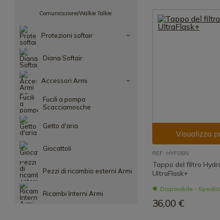
Comunicazione/Walkie Talkie
Protezioni softair
Diana Softair
Accessori Armi
Fucili a pompa
Scacciamosche
Getto d'aria
Visualizza p
Giocattoli
REF: HYF05N
Tappo del filtro Hyd
Pezzi di ricambio esterni Armi
UltraFlask+
Disponibile - Spedi
Ricambi Interni Armi
36,00 €