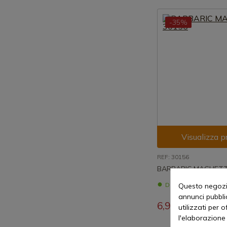
-35%
Visualizza p
REF: 30156
BARBARIC MAGLIETT
Disponibile - Spedi
Questo negozio
annunci pubblic
6,98 €
10,74 €
utilizzati per 
l'elaborazione 