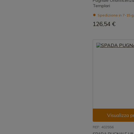
Pugnale Onorificenza 
Templari
Spedizione in 7-15 g
126,54 €
Visualizza p
REF: 402556