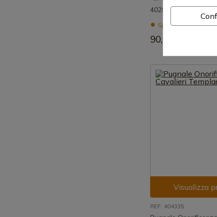
402806 Pugnale Mona
Conf
Spedizione in 7-15 g
90,69 €
Visualizza p
REF: 404335