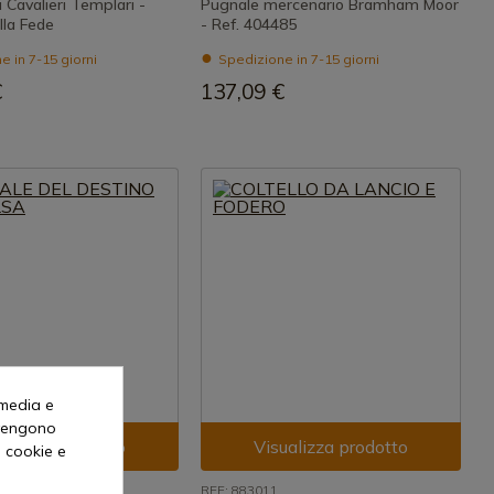
 Cavalieri Templari -
Pugnale mercenario Bramham Moor
lla Fede
- Ref. 404485
 in 7-15 giorni
Spedizione in 7-15 giorni
€
137,09 €
 media e
o vengono
ualizza prodotto
Visualizza prodotto
i cookie e
REF: 883011