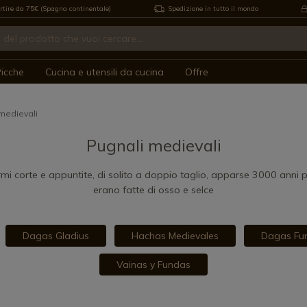
rtire da 75€ (Spagna continentale)
Spedizione in tutto il mondo
icche
Cucina e utensili da cucina
Offre
medievali
Pugnali medievali
rmi corte e appuntite, di solito a doppio taglio, apparse 3000 anni p
erano fatte di osso e selce
Dagas Gladius
Hachas Medievales
Dagas Fun
Vainas y Fundas