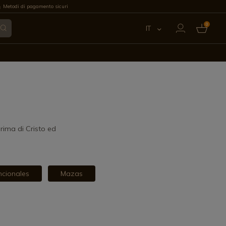
Metodi di pagamento sicuri
0
IT
ES
EN
FR
PT
rima di Cristo ed
DE
cionales
Mazas