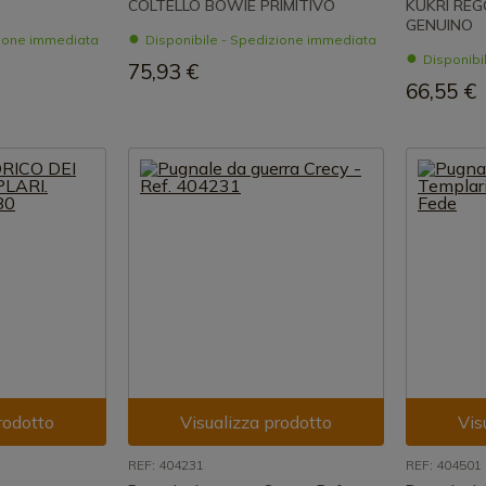
COLTELLO BOWIE PRIMITIVO
KUKRI RE
GENUINO
zione immediata
Disponibile - Spedizione immediata
Disponibi
75,93 €
66,55 €
rodotto
Visualizza prodotto
Vis
REF: 404231
REF: 404501