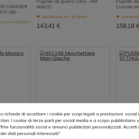
Pugnale da guerra Crecy - Ref.
Pugnale dei
EI CAVALIERI
404231
Custode de
NTO 580
Spedizione in 7-15 giorni
Spedizione
zione immediata
143,41 €
158,18 
 richiede di accettare i cookie per scopi legati a prestazioni, social
itari. I cookie di terze parti per social media e a scopo pubblicitari
rodotto
Visualizza prodotto
Vis
offrire funzionalità social e annunci pubblicitari personalizzati. Accetti 
dei dati personali interessati?
REF: 401348
REF: 884023