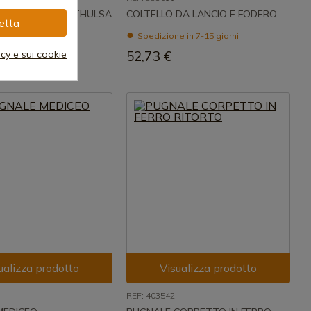
EL DESTINO DI THULSA
COLTELLO DA LANCIO E FODERO
etta
 in 7-15 giorni
Spedizione in 7-15 giorni
acy e sui cookie
€
52,73 €
ualizza prodotto
Visualizza prodotto
REF: 403542