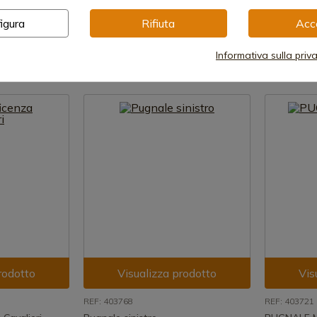
co di Baviera
401348 Moschettiere Main Gauche
PUGNALE D
igura
Rifiuta
Acc
iorni
Spedizione in 7-15 giorni
Spedizione
116,00 €
Informativa sulla priv
200,36 
rodotto
Visualizza prodotto
Vis
REF: 403768
REF: 403721