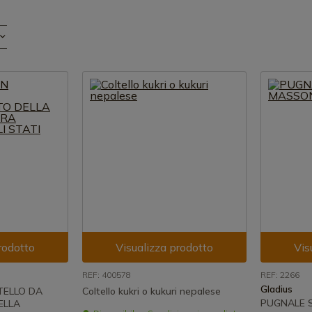
rodotto
Visualizza prodotto
Vis
REF: 400578
REF: 2266
Gladius
TELLO DA
Coltello kukri o kukuri nepalese
PUGNALE S
ELLA