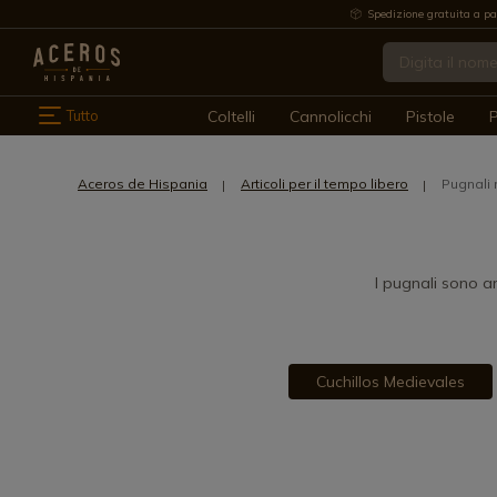
Spedizione gratuita a pa
Tutto
Coltelli
Cannolicchi
Pistole
P
Aceros de Hispania
Articoli per il tempo libero
Pugnali 
I pugnali sono a
Cuchillos Medievales