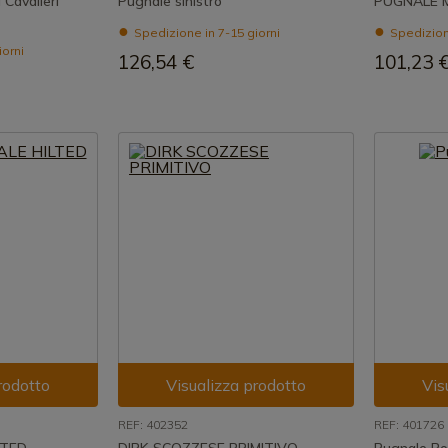
Cavalieri
Pugnale sinistro
PUGNALE 
Spedizione in 7-15 giorni
Spedizione
iorni
126,54 €
101,23 
rodotto
Visualizza prodotto
Vis
REF: 402352
REF: 401726