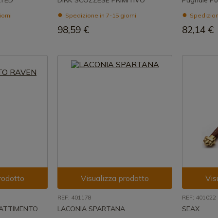
LTED
DIRK SCOZZESE PRIMITIVO
Pugnale Po
iorni
Spedizione in 7-15 giorni
Spedizione
98,59 €
82,14 €
rodotto
Visualizza prodotto
Vis
REF: 401178
REF: 401022
BATTIMENTO
LACONIA SPARTANA
SEAX