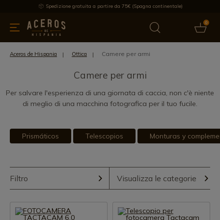
Spedizione gratuita a partire da 75€ (Spagna continentale)
0
da cucina
Offre
Ultime notizie
Venduti
Marche
Note
Camere per armi
Aceros de Hispania
Ottica
Camere per armi
Per salvare l'esperienza di una giornata di caccia, non c'è niente
di meglio di una macchina fotografica per il tuo fucile.
Prismáticos
Telescopios
Monturas y compleme
Filtro
Visualizza le categorie