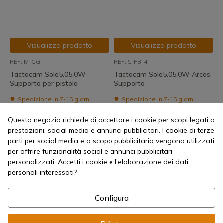
Visualizza prodotto
Visualizza prodotto
REF: M-CG
REF: S-FB-4
Tactacam Solo5.05.0W
Tactacam Solo5.05.0W Arcos
Supporto per pistola
Supporto
Spedizione in 7-15 giorni
Spedizione in 7-15 giorni
50,30 €
74,95 €
Questo negozio richiede di accettare i cookie per scopi legati a
prestazioni, social media e annunci pubblicitari. I cookie di terze
parti per social media e a scopo pubblicitario vengono utilizzati
per offrire funzionalità social e annunci pubblicitari
personalizzati. Accetti i cookie e l'elaborazione dei dati
personali interessati?
Configura
Visualizza prodotto
Visualizza prodotto
REF: FTS
REF: SPY007