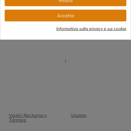
Rifiuta
Adattatore per mirino
VIDEOCAMERA D'AZIONE
Tactacam Solo5.05.0W
XCEL HD
Accetta
Spedizione in 7-15 giorni
Spedizione in 7-15 giorni
Informativa sulla privacy e sui cookie
219,00 €
420,74 €
1
Visión Nocturna y
Visores
Térmica