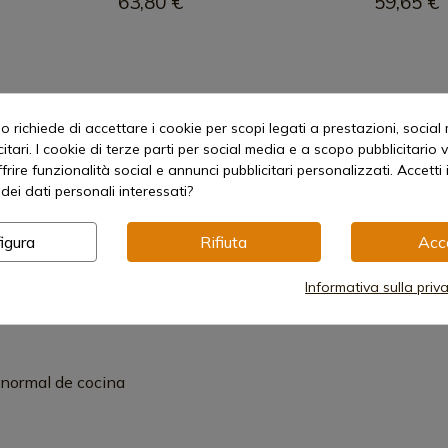
63,80 €
59,65 €
 richiede di accettare i cookie per scopi legati a prestazioni, social
1
itari. I cookie di terze parti per social media e a scopo pubblicitari
offrire funzionalità social e annunci pubblicitari personalizzati. Accetti 
dei dati personali interessati?
igura
Rifiuta
Acc
Informativa sulla priv
 normal de cocina