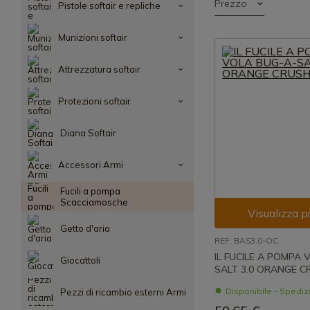
Prezzo
Pistole softair e repliche
Munizioni softair
Attrezzatura softair
Protezioni softair
Diana Softair
Accessori Armi
Fucili a pompa
Scacciamosche
Visualizza p
Getto d'aria
REF: BAS3.0-OC
IL FUCILE A POMPA 
Giocattoli
SALT 3.0 ORANGE C
Disponibile - Spedi
Pezzi di ricambio esterni Armi