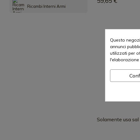
59,65 €
Ricambi Interni Armi
Questo negozio
annunci pubblic
utilizzati per 
l'elaborazione 
Conf
Solamente usa sal