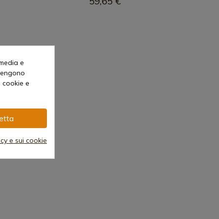
59,65 €
 media e
o vengono
i cookie e
etta
acy e sui cookie