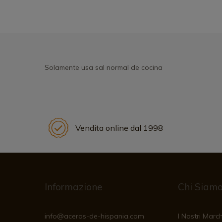
Solamente usa sal normal de cocina
Vendita online dal 1998
Informazione
Chi Siam
info@aceros-de-hispania.com
I Nostri March