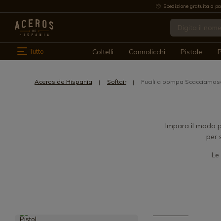
Spedizione gratuita a pa
Tutto
Coltelli
Cannolicchi
Pistole
P
Aceros de Hispania
Softair
Fucili a pompa Scacciamos
Impara il modo pi
per 
Le