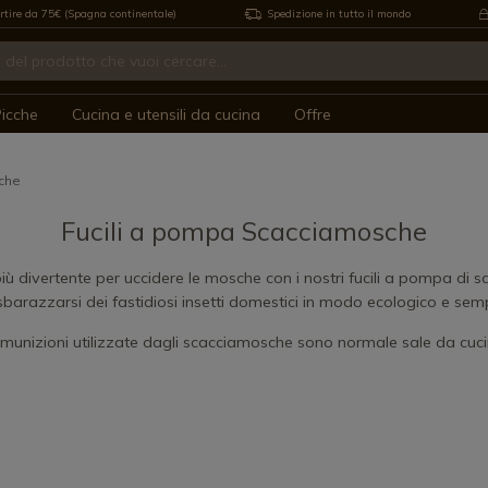
rtire da 75€ (Spagna continentale)
Spedizione in tutto il mondo
icche
Cucina e utensili da cucina
Offre
che
Fucili a pompa Scacciamosche
ù divertente per uccidere le mosche con i nostri fucili a pompa di sal
sbarazzarsi dei fastidiosi insetti domestici in modo ecologico e semp
 munizioni utilizzate dagli scacciamosche sono normale sale da cuci