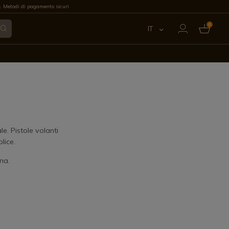
Metodi di pagamento sicuri
0
IT
ES
EN
FR
PT
e. Pistole volanti
lice.
DE
na.