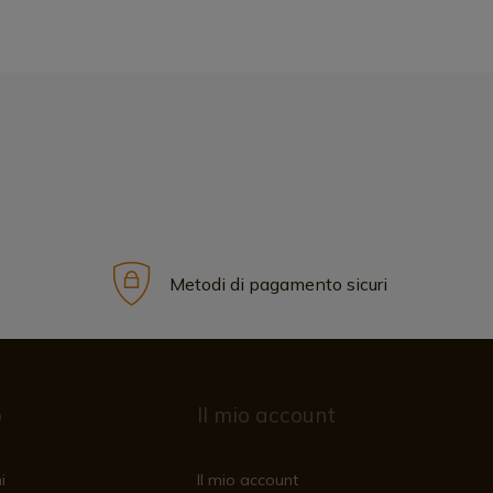
Metodi di pagamento sicuri
o
Il mio account
i
Il mio account