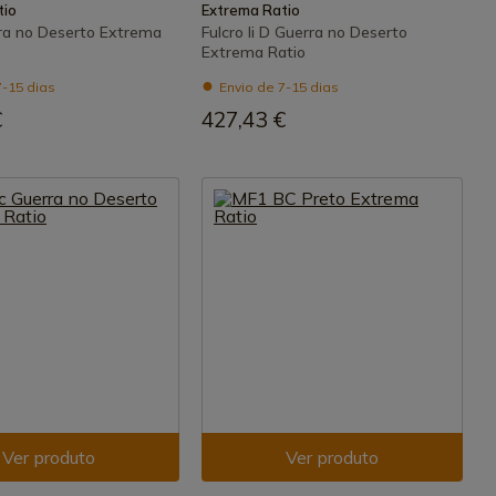
tio
Extrema Ratio
rra no Deserto Extrema
Fulcro Ii D Guerra no Deserto
Extrema Ratio
7-15 dias
Envio de 7-15 dias
€
427,43 €
Ver produto
Ver produto