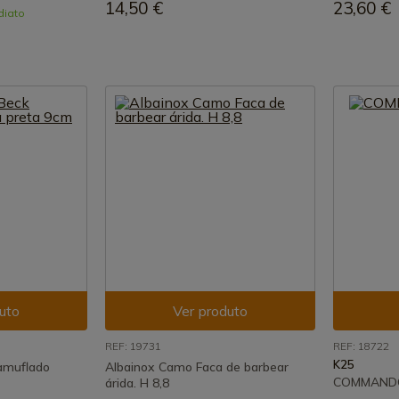
14,50 €
23,60 €
diato
uto
Ver produto
REF: 19731
REF: 18722
K25
amuflado
Albainox Camo Faca de barbear
COMMANDO 
árida. H 8,8