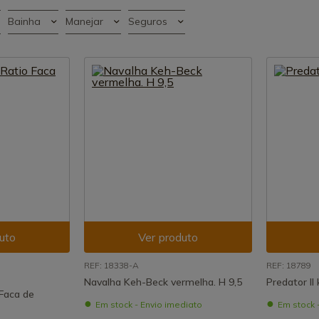
Bainha
Manejar
Seguros
uto
Ver produto
REF: 18338-A
REF: 18789
Navalha Keh-Beck vermelha. H 9,5
Predator II
Faca de
Em stock - Envio imediato
Em stock 