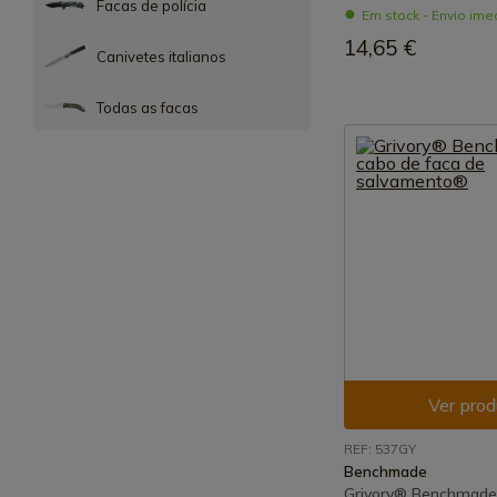
Facas de polícia
Em stock - Envio ime
14,65 €
Canivetes italianos
Todas as facas
Ver prod
REF: 537GY
Benchmade
Grivory® Benchmade 