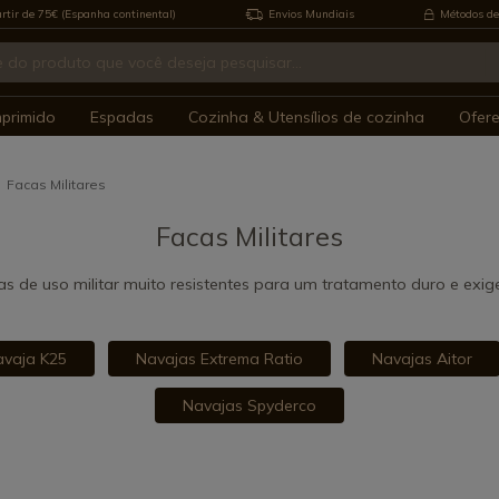
rtir de 75€ (Espanha continental)
Envios Mundiais
Métodos de
mprimido
Espadas
Cozinha & Utensílios de cozinha
Ofer
Facas Militares
Facas Militares
s de uso militar muito resistentes para um tratamento duro e exig
vaja K25
Navajas Extrema Ratio
Navajas Aitor
Navajas Spyderco