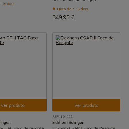
7-15 dias
Envio de 7-15 dias
349,95 €
Ver produto
Ver produto
REF: 104222
lingen
Eickhorn Solingen
T–I TAC Faca de resgate
Eickhorn CSAR II Faca de Resgate