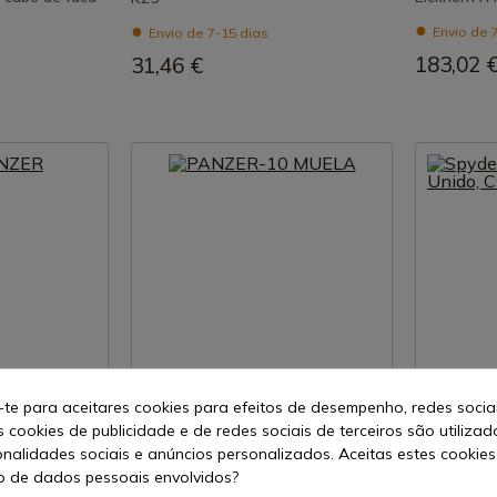
Envio de 
Envio de 7-15 dias
183,02 
31,46 €
-te para aceitares cookies para efeitos de desempenho, redes socia
uto
Ver produto
s cookies de publicidade e de redes sociais de terceiros são utilizad
onalidades sociais e anúncios personalizados. Aceitas estes cookies
REF: PANZER-10
REF: C94PBK
 de dados pessoais envolvidos?
Muela
SPYDERCO