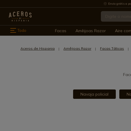
Envio grátis a pa
Todo
Facas
Amêijoas Razor
Aire co
Aceros de Hispania
Amêijoas Razor
Facas Táticas
Faca
Navaja policial
Na