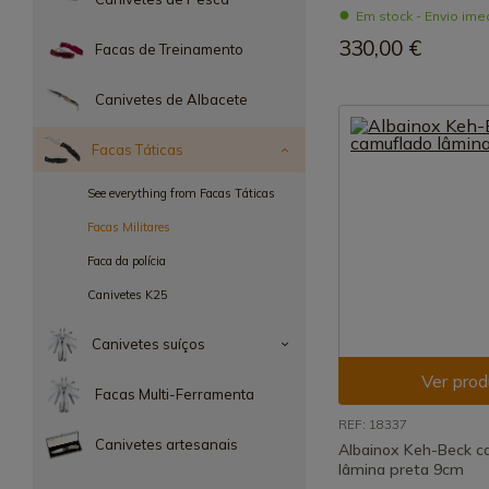
Em stock - Envio ime
330,00 €
Facas de Treinamento
Canivetes de Albacete
Facas Táticas
See everything from Facas Táticas
Facas Militares
Faca da polícia
Canivetes K25
Canivetes suíços
Ver prod
Facas Multi-Ferramenta
REF: 18337
Canivetes artesanais
Albainox Keh-Beck c
lâmina preta 9cm