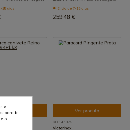
7-15 dias
Envio de 7-15 dias
€
259,48 €
is e
Ver produto
Ver produto
os para te
 e o
3
REF: 4.1875
Victorinox