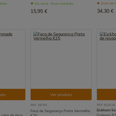
Envio de 
diato
Em stock - Envio imediato
34,30 €
15,95 €
uto
Ver produto
REF: 18764
REF: 820116
Eickhorn So
Faca de Segurança Preta Vermelha
cabo de faca
Eickhorn R
K25