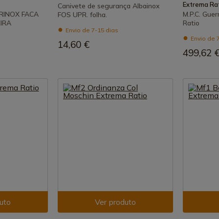
Extrema Ra
Canivete de segurança Albainox
RINOX FACA
M.P.C. Gue
FOS UPR. folha.
IRA
Ratio
Envio de 7-15 dias
Envio de 
14,60 €
499,62 
uto
Ver produto