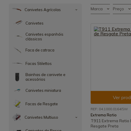
Marca
Preço
Canivetes Agrícolas
Canivetes
Canivetes espanhóis
clássicos
Faca de catraca
Facas Stilettos
Bainhas de canivete e
acessórios
Canivetes miniatura
Ver prod
Facas de Resgate
REF: 04.1000.0164/SW
Extrema Ratio
Canivetes Multiuso
T911 Extrema Ratio 
Resgate Preta
Canivetes de Pesca