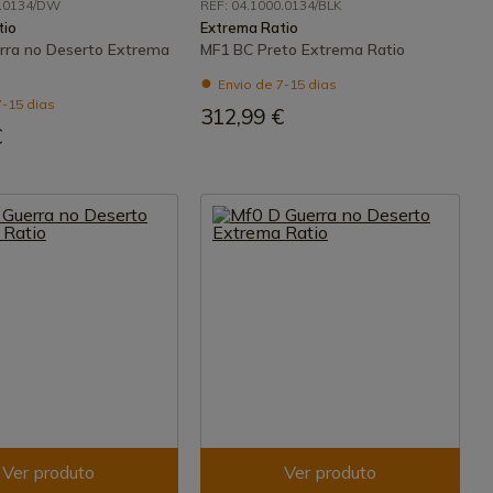
0.0134/DW
REF: 04.1000.0134/BLK
tio
Extrema Ratio
rra no Deserto Extrema
MF1 BC Preto Extrema Ratio
Envio de 7-15 dias
7-15 dias
312,99 €
€
Ver produto
Ver produto