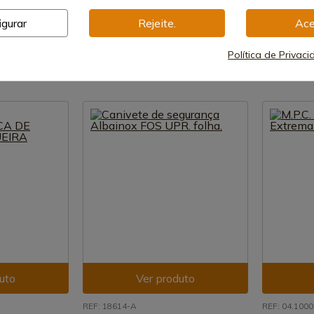
MUELA 10DES
PANZER-10 MUELA
Spyderco c
C94Pbk3
igurar
Rejeite.
Ace
Envio de 7-15 dias
Envio de 
89,24 €
Política de Privac
119,95 
uto
Ver produto
REF: 18614-A
REF: 04.100