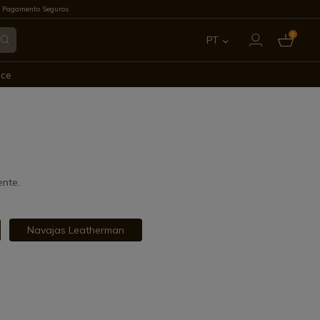
 Pagamento Seguros
0
PT
ES
ece
EN
FR
IT
ente.
DE
Navajas Leatherman