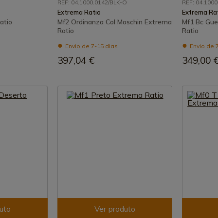
REF: 04.1000.0142/BLK-O
REF: 04.100
Extrema Ratio
Extrema Ra
atio
Mf2 Ordinanza Col Moschin Extrema
Mf1 Bc Gue
Ratio
Ratio
Envio de 7-15 dias
Envio de 
397,04 €
349,00 
uto
Ver produto