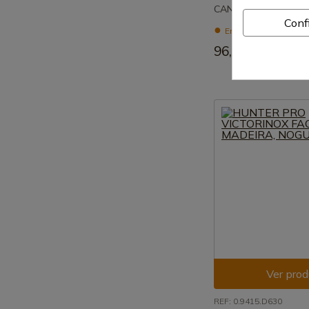
CANIVETE PANZER 
Conf
Envio de 7-15 dias
96,45 €
Ver prod
REF: 0.9415.D630