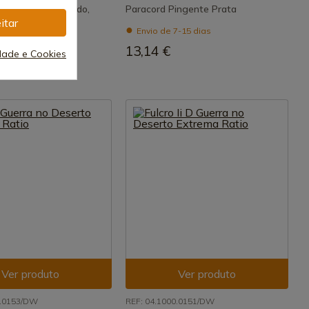
anivete Reino Unido,
Paracord Pingente Prata
itar
Envio de 7-15 dias
7-15 dias
13,14 €
idade e Cookies
€
Ver produto
Ver produto
0.0153/DW
REF: 04.1000.0151/DW