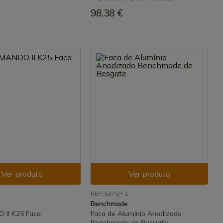
98,38 €
Ver produto
Ver produto
REF: 537GY-1
Benchmade
II K25 Faca
Faca de Alumínio Anodizado
Benchmade de Resgate