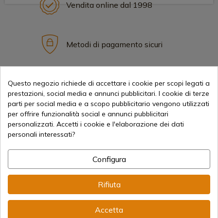
Vendita online dal 1998
Metodi di pagamento sicuri
Spedizioni Internazionali
Questo negozio richiede di accettare i cookie per scopi legati a
prestazioni, social media e annunci pubblicitari. I cookie di terze
parti per social media e a scopo pubblicitario vengono utilizzati
per offrire funzionalità social e annunci pubblicitari
personalizzati. Accetti i cookie e l'elaborazione dei dati
personali interessati?
Informazione
Configura
info@aceros-de-hispania.com
Rifiuta
(+34)
978 877 088
Accetta
(+34)
676 850 364