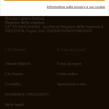
Informativa sulla privacy e sui cookie
Informazioni per il cliente
Dal lunedì al venerdì dalle 09:00 alle 15:00
(Esclusi i giorni festivi)
Registro delle imprese
CIF: ES B44193092 · Iscritta al Registro delle Imprese il
28/01/578, Foglio 242, 2003/670/N/07/08/2003
Chi Siamo
Il mio account
I Nostri Marchi
Il mio account
Chi Siamo
I miei ordini
Contatto
Spedizioni e resi
DOMANDE FREQUENTI
Note legali