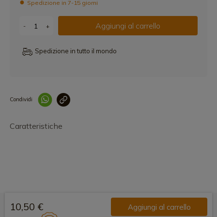
Spedizione in 7-15 giorni
Aggiungi al carrello
-
+
Spedizione in tutto il mondo
Condividi
Collegam
Caratteristiche
10,50 €
Aggiungi al carrello