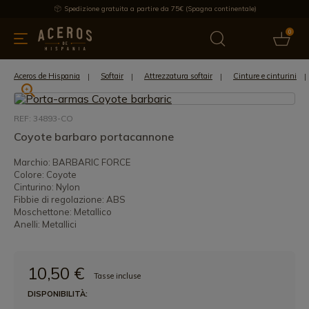
Spedizione gratuita a partire da 75€ (Spagna continentale)
0
da cucina
Offre
Ultime notizie
Venduti
Marche
Note
Aceros de Hispania
Softair
Attrezzatura softair
Cinture e cinturini
REF: 34893-CO
Coyote barbaro portacannone
Marchio: BARBARIC FORCE
Colore: Coyote
Cinturino: Nylon
Fibbie di regolazione: ABS
Moschettone: Metallico
Anelli: Metallici
10,50 €
Tasse incluse
DISPONIBILITÀ: