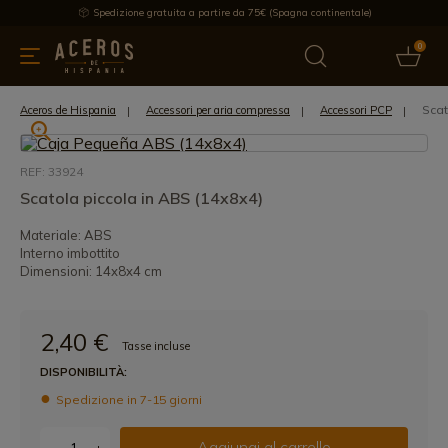
Spedizione gratuita a partire da 75€ (Spagna continentale)
0
da cucina
Offre
Ultime notizie
Venduti
Marche
Note
Scat
Aceros de Hispania
Accessori per aria compressa
Accessori PCP
REF: 33924
Scatola piccola in ABS (14x8x4)
Materiale: ABS
Interno imbottito
Dimensioni: 14x8x4 cm
2,40 €
Tasse incluse
DISPONIBILITÀ:
Spedizione in 7-15 giorni
Aggiungi al carrello
-
+