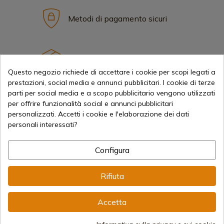
Metodi di pagamento sicuri
Spedizioni Internazionali
Questo negozio richiede di accettare i cookie per scopi legati a
prestazioni, social media e annunci pubblicitari. I cookie di terze
parti per social media e a scopo pubblicitario vengono utilizzati
per offrire funzionalità social e annunci pubblicitari
personalizzati. Accetti i cookie e l'elaborazione dei dati
personali interessati?
Informazione
Configura
info@aceros-de-hispania.com
(+34)
978 877 088
Rifiuta
(+34)
676 850 364
Accetta
Informazioni per il cliente