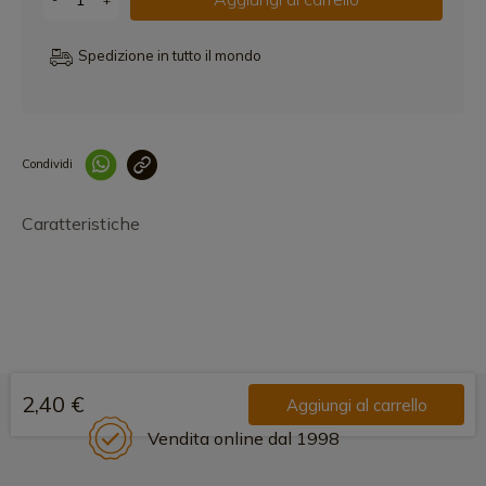
Spedizione in tutto il mondo
Condividi
Collegam
Caratteristiche
2,40 €
Aggiungi al carrello
Vendita online dal 1998