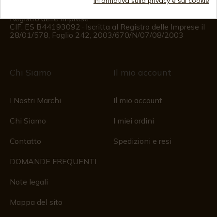
Informativa sulla privacy e sui cookie
Dal lunedì al venerdì dalle 09:00 alle 15:00
(Esclusi i giorni festivi)
Registro delle imprese
CIF: ES B44193092 · Iscritta al Registro delle Imprese il
28/01/578, Foglio 242, 2003/670/N/07/08/2003
Chi Siamo
Il mio account
I Nostri Marchi
Il mio account
Chi Siamo
I miei ordini
Contatto
Spedizioni e resi
DOMANDE FREQUENTI
Note legali
Mappa del sito