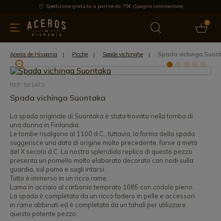
Spedizione gratuita a partire da 75€ (Spagna continentale)
0
da cucina
Offre
Ultime notizie
Venduti
Marche
Note
Spada vichinga Suon
Aceros de Hispania
Picche
Spade vichinghe
REF: 501472
Spada vichinga Suontaka
La spada originale di Suontaka è stata trovata nella tomba di
una donna in Finlandia.
Le tombe risalgono al 1100 d.C., tuttavia, la forma della spada
suggerisce una data di origine molto precedente, forse a metà
del X secolo d.C. La nostra splendida replica di questo pezzo
presenta un pomello molto elaborato decorato con nodi sulla
guardia, sul pomo e sugli intarsi.
Tutto è immerso in un ricco rame.
Lama in acciaio al carbonio temprato 1085 con codolo pieno.
La spada è completata da un ricco fodero in pelle e accessori
in rame abbinati ed è completata da un tahalí per utilizzare
questo potente pezzo.