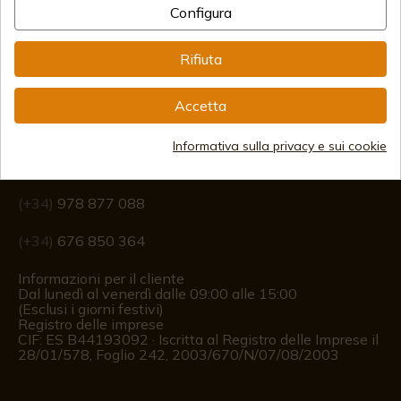
Configura
Rifiuta
Accetta
Informazione
Informativa sulla privacy e sui cookie
info@aceros-de-hispania.com
(+34)
978 877 088
(+34)
676 850 364
Informazioni per il cliente
Dal lunedì al venerdì dalle 09:00 alle 15:00
(Esclusi i giorni festivi)
Registro delle imprese
CIF: ES B44193092 · Iscritta al Registro delle Imprese il
28/01/578, Foglio 242, 2003/670/N/07/08/2003