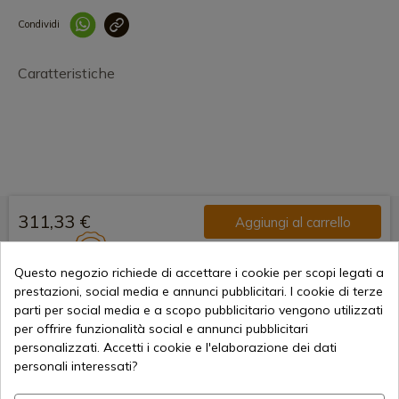
Condividi
Collegam
Caratteristiche
311,33 €
Aggiungi al carrello
Vendita online dal 1998
Questo negozio richiede di accettare i cookie per scopi legati a
prestazioni, social media e annunci pubblicitari. I cookie di terze
parti per social media e a scopo pubblicitario vengono utilizzati
Metodi di pagamento sicuri
per offrire funzionalità social e annunci pubblicitari
personalizzati. Accetti i cookie e l'elaborazione dei dati
personali interessati?
Spedizioni Internazionali