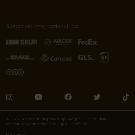
Spedizioni internazionali da
Vieni
Vieni
Vieni
Vieni
Vieni
a
a
a
a
a
trovarci
trovarci
trovarci
trovarci
trova
© 2026 - Aceros de Hispania Bajo Aragón S.L. Tutti i diritti
riservati. Progettazione e sviluppo:
Numéricco
su
su
su
su
su
Instagram
Youtube
Facebook
Twitter
Tikto
Note legali