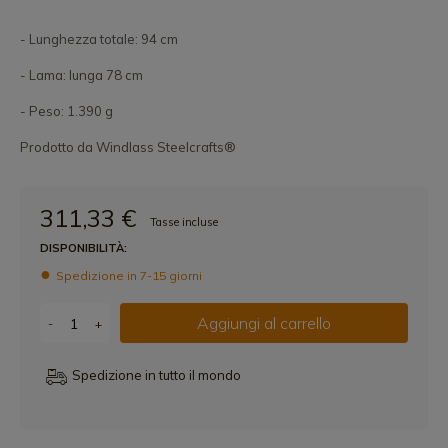
- Lunghezza totale: 94 cm
- Lama: lunga 78 cm
- Peso: 1.390 g
Prodotto da Windlass Steelcrafts®
311,33 €
Tasse incluse
DISPONIBILITÀ:
Spedizione in 7-15 giorni
Aggiungi al carrello
-
+
Spedizione in tutto il mondo