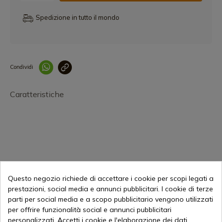
Spedizione in tutto il mondo
Condividi
Collegam
Caratteristiche
301,29 €
Aggiungi al carrello
Questo negozio richiede di accettare i cookie per scopi legati a
prestazioni, social media e annunci pubblicitari. I cookie di terze
Vendita online dal 1998
parti per social media e a scopo pubblicitario vengono utilizzati
per offrire funzionalità social e annunci pubblicitari
personalizzati. Accetti i cookie e l'elaborazione dei dati