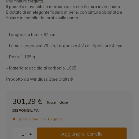
una finitura forgiata.
Il pomello è rivestito in morbida pelle con finitura invecchiata.
È dotato di un elegante fodero in pelle, con cintura abbinata e
finiture in metallo decorato sulla punta.
- Lunghezza totale: 94 cm
- Lama: Lunghezza 79 cm; Larghezza 4,7 cm; Spessore 4 mm
- Peso: 1.165 g
- Materiale: acciaio al carbonio, 1065
Prodotto da Windlass Steelcrafts®
301,29 €
Tasse incluse
DISPONIBILITÀ:
Spedizione in 7-15 giorni
Aggiungi al carrello
-
+