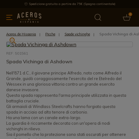
Spedizione gratuita a partire da 75€ (Spagna continentale)
0
da cucina
Offre
Ultime notizie
Venduti
Marche
Note
Spada Vichinga di A
Aceros de Hispania
Picche
Spade vichinghe
REF: 501561
Spada Vichinga di Ashdown
Nell'871 d.C., il giovane principe Alfredo, noto come Alfredo il
Grande, guidò coraggiosamente l'esercito del re Etelredo del
Wessex in una gloriosa vittoria contro un grande esercito
danese invasore.
Questa spada rappresenta l'arma principale utilizzata in questa
battaglia cruciale.
Gli armaioli di Windlass Steelcrafts hanno forgiato questa
spada in acciaio ad alto tenore di carbonio.
Ha una lama con un canale extra-largo.
La guardia è riccamente decorata con un'opera di nodi
vichinghi in rilievo.
Sia il pomello che la protezione sono stati oscurati per ottenere