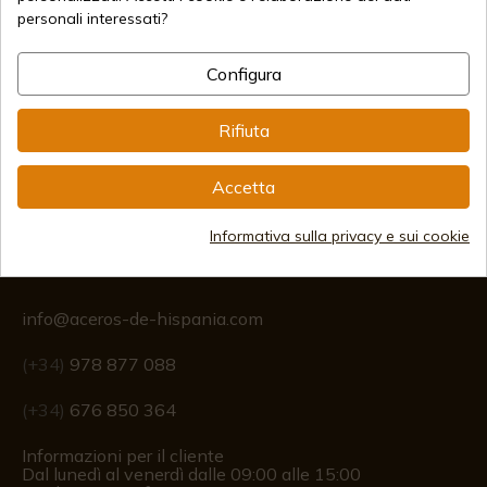
personali interessati?
Metodi di pagamento sicuri
Configura
Spedizioni Internazionali
Rifiuta
Accetta
Informativa sulla privacy e sui cookie
Informazione
info@aceros-de-hispania.com
(+34)
978 877 088
(+34)
676 850 364
Informazioni per il cliente
Dal lunedì al venerdì dalle 09:00 alle 15:00