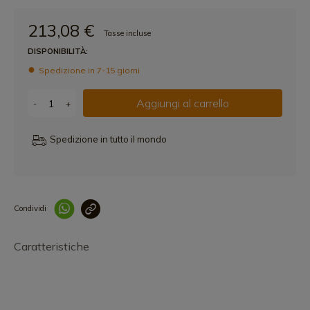
213,08 €
Tasse incluse
DISPONIBILITÀ:
Spedizione in 7-15 giorni
Aggiungi al carrello
-
+
Spedizione in tutto il mondo
Condividi
Collegam
Caratteristiche