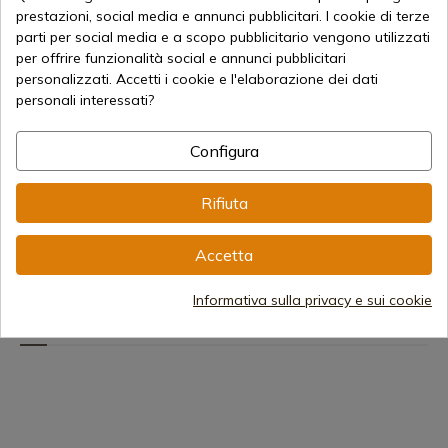
prestazioni, social media e annunci pubblicitari. I cookie di terze
parti per social media e a scopo pubblicitario vengono utilizzati
per offrire funzionalità social e annunci pubblicitari
personalizzati. Accetti i cookie e l'elaborazione dei dati
Visualizza
Visualizza
Visua
personali interessati?
prodotto
prodotto
prod
REF: B.F-ELEPHANT
REF: B.F-LEOPARD
REF: B.F-
Configura
Muela
Muela
Muela
COLTELLO DA CACCIA
MUELA RHINO LIMITED
MUELA R
PER ELEFANTI MUELA
SERIES COLTELLO DA
SERIES 
Rifiuta
SERIE AFRICAN SAFARI
CACCIA
CACCIA
Spedizione in 7-15 giorni
Spedizione in 7-15 giorni
Spedizio
Accetta
1.985,17 €
1.985,17 €
1.985,18 
Informativa sulla privacy e sui cookie