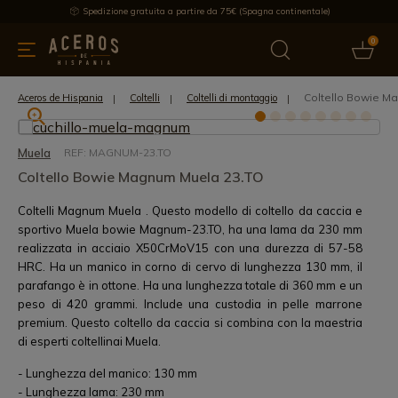
Spedizione gratuita a partire da 75€ (Spagna continentale)
0
da cucina
Offre
Ultime notizie
Venduti
Marche
Note
Coltello Bowie M
Aceros de Hispania
Coltelli
Coltelli di montaggio
Muela
REF: MAGNUM-23.TO
Coltello Bowie Magnum Muela 23.TO
Coltelli Magnum Muela . Questo modello di coltello da caccia e
sportivo Muela bowie Magnum-23.TO, ha una lama da 230 mm
realizzata in acciaio X50CrMoV15 con una durezza di 57-58
HRC. Ha un manico in corno di cervo di lunghezza 130 mm, il
parafango è in ottone. Ha una lunghezza totale di 360 mm e un
peso di 420 grammi. Include una custodia in pelle marrone
premium. Questo coltello da caccia si combina con la maestria
di esperti coltellinai Muela.
- Lunghezza del manico: 130 mm
- Lunghezza lama: 230 mm