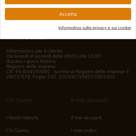
info@aceros-de-hispania.com
Accetta
(+34)
978 877 088
Informativa sulla privacy e sui cookie
(+34)
676 850 364
Informazioni per il cliente
Dal lunedì al venerdì dalle 09:00 alle 15:00
(Esclusi i giorni festivi)
Registro delle imprese
CIF: ES B44193092 · Iscritta al Registro delle Imprese il
28/01/578, Foglio 242, 2003/670/N/07/08/2003
Chi Siamo
Il mio account
I Nostri Marchi
Il mio account
Chi Siamo
I miei ordini