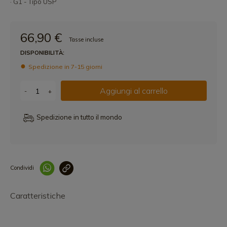
· G1 - Tipo USP
66,90 €
Tasse incluse
DISPONIBILITÀ:
Spedizione in 7-15 giorni
Aggiungi al carrello
-
+
Spedizione in tutto il mondo
Condividi
Collegam
Caratteristiche