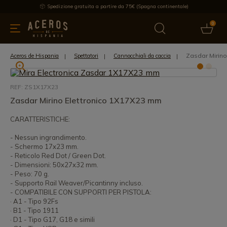
Spedizione gratuita a partire da 75€ (Spagna continentale)
0
da cucina
Offre
Ultime notizie
Venduti
Marche
Note
Zasdar Mirin
Aceros de Hispania
Spettatori
Cannocchiali da caccia
REF: ZS1X17X23
Zasdar Mirino Elettronico 1X17X23 mm
CARATTERISTICHE:
- Nessun ingrandimento.
- Schermo 17x23 mm.
- Reticolo Red Dot / Green Dot.
- Dimensioni: 50x27x32 mm.
- Peso: 70 g.
- Supporto Rail Weaver/Picantinny incluso.
- COMPATIBILE CON SUPPORTI PER PISTOLA:
· A1 - Tipo 92Fs
· B1 - Tipo 1911
· D1 - Tipo G17, G18 e simili