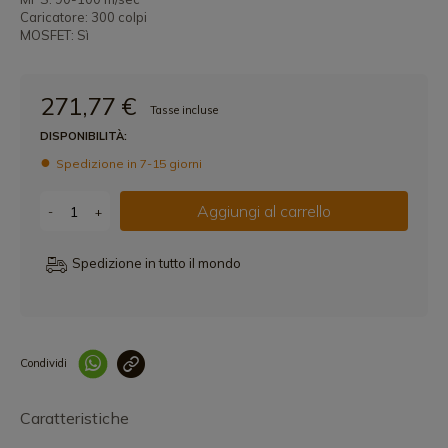
Caricatore: 300 colpi
MOSFET: Sì
271,77 €
Tasse incluse
DISPONIBILITÀ:
Spedizione in 7-15 giorni
Aggiungi al carrello
-
+
Spedizione in tutto il mondo
Condividi
Collegam
Caratteristiche