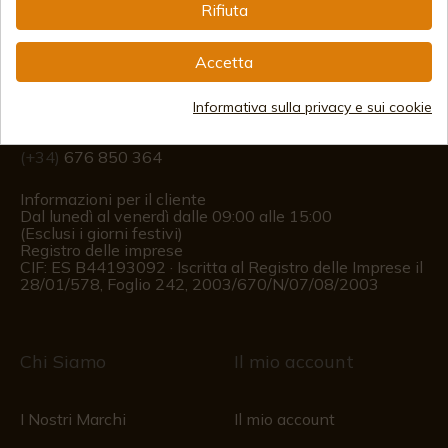
Rifiuta
Informazione
Accetta
info@aceros-de-hispania.com
Informativa sulla privacy e sui cookie
(+34)
978 877 088
(+34)
676 850 364
Informazioni per il cliente
Dal lunedì al venerdì dalle 09:00 alle 15:00
(Esclusi i giorni festivi)
Registro delle imprese
CIF: ES B44193092 · Iscritta al Registro delle Imprese il
28/01/578, Foglio 242, 2003/670/N/07/08/2003
Chi Siamo
Il mio account
I Nostri Marchi
Il mio account