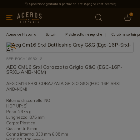
Spedizione gratuita a partire da 75€ (Spagna continentale)
0
da cucina
Offre
Ultime notizie
Venduti
Marche
Note
Aceros de Hispania
Softair
Pistole softair e repliche
Carabine softair p
REF: EGCM16SRXLG
AEG CM16 Srxl Corazzata Grigia G&G (EGC-16P-
SRXL-ANB-NCM)
AEG CM16 SRXL CORAZZATA GRIGIO G&G (EGC-16P-SRXL-
ANB-NCM)
Ritorno di scarrello: NO
HOP UP: SÌ
Peso: 2375 g
Lunghezza: 875 mm
Corpo: Plastica
Cuscinetti: 8 mm
Canna interna: 330 mm 6,08 mm
MPS: 90-100 m/sec